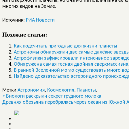
на поверхности планеты, но она могла повлиять на ее 
многих видов на Земле.
Источник:
РИА Новости
Похожие статьи:
Как подсчитать пригодные для жизни планеты
Астрономы обнаружили две самые далёкие звезды
Астрофизики зафиксировали интенсивное зарожде
Обнаружена самая тесная двойная сверхмассивна
В ранней Вселенной могло существовать много во
Найдено доказательство астероидного происхожд
Метки
Астрономия
,
Космология
,
Планеты
.
«
Биологи раскрыли секрет грудного молока
Древняя обезьяна перебралась через океан из Южной 