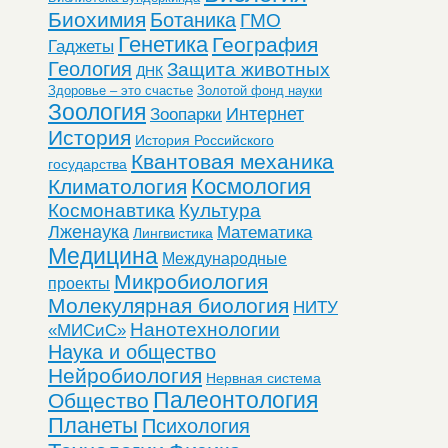
Биохимия
Ботаника
ГМО
Генетика
География
Гаджеты
Геология
Защита животных
ДНК
Здоровье – это счастье
Золотой фонд науки
Зоология
Интернет
Зоопарки
История
История Российского
Квантовая механика
государства
Космология
Климатология
Космонавтика
Культура
Лженаука
Математика
Лингвистика
Медицина
Международные
Микробиология
проекты
Молекулярная биология
НИТУ
Нанотехнологии
«МИСиС»
Наука и общество
Нейробиология
Нервная система
Палеонтология
Общество
Планеты
Психология