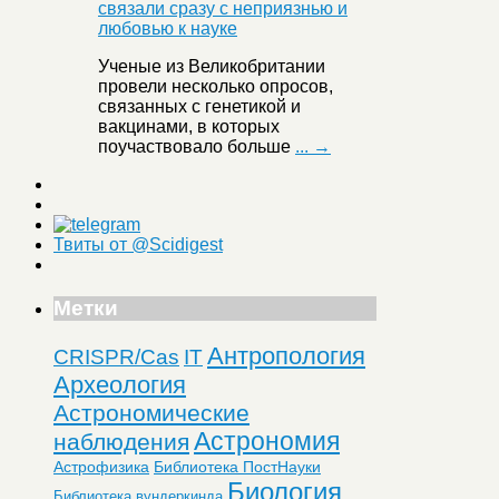
Ученые из Великобритании
провели несколько опросов,
связанных с генетикой и
вакцинами, в которых
поучаствовало больше
... →
Твиты от @Scidigest
Метки
Антропология
CRISPR/Cas
IT
Археология
Астрономические
Астрономия
наблюдения
Астрофизика
Библиотека ПостНауки
Биология
Библиотека вундеркинда