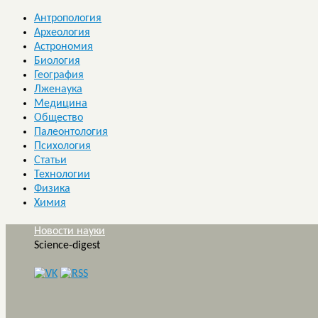
Антропология
Археология
Астрономия
Биология
География
Лженаука
Медицина
Общество
Палеонтология
Психология
Статьи
Технологии
Физика
Химия
Новости науки
Science-digest