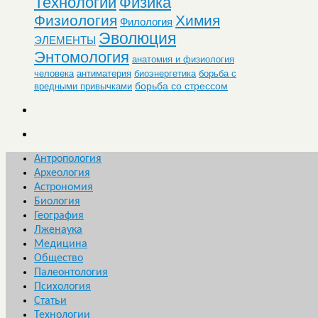
Технологии
Физика
Физиология
Химия
Филология
Эволюция
ЭЛЕМЕНТЫ
Энтомология
анатомия и физиология
человека
антиматерия
биоэнергетика
борьба с
борьба со стрессом
вредными привычками
Антропология
Археология
Астрономия
Биология
География
Лженаука
Медицина
Общество
Палеонтология
Психология
Статьи
Технологии