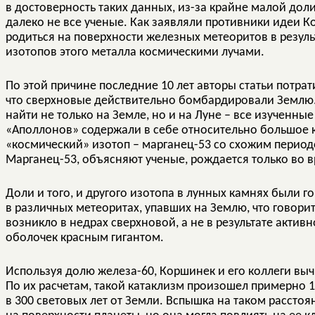
в достоверность таких данных, из-за крайне малой доли
далеко не все ученые. Как заявляли противники идеи К
родиться на поверхности железных метеоритов в резул
изотопов этого металла космическими лучами.
По этой причине последние 10 лет авторы статьи потрат
что сверхновые действительно бомбардировали Землю.
найти не только на Земле, но и на Луне – все изученны
«Аполлонов» содержали в себе относительно большое к
«космический» изотоп – марганец-53 со схожим периодо
Марганец-53, объясняют ученые, рождается только во 
Доли и того, и другого изотопа в лунных камнях были 
в различных метеоритах, упавших на Землю, что говорит
возникло в недрах сверхновой, а не в результате актив
оболочек красным гигантом.
Используя долю железа-60, Коршинек и его коллеги выч
По их расчетам, такой катаклизм произошел примерно 1
в 300 световых лет от Земли. Вспышка на таком рассто