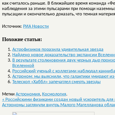
как считалось раньше. В ближайшее время команда «Ф
наблюдения за этими пульсарами при помощи наземных
пульсации и окончательно доказать, что темная материя
Источник:
РИА Новости
Похожие статьи:
Астрофизиков поразила удивительная звезда
Найдено новое доказательство экспансии Вселенн
В результате столкновения двух черных дыр прои
Вселенной
Российский ученый с коллегами наблюдал канниб
Астроном: мы выяснили, что галактики умирают из
Телескоп «Хаббл» запечатлел смерть звезды
Метки
Астрономия
,
Космология
.
«
Российскими физиками создан новый ускоритель для
Астрономы заглянули внутрь Малого Магелланова обла