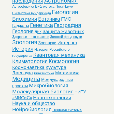
Астрономия
наблюдения
Астрофизика
Библиотека ПостНауки
Биология
Библиотека вундеркинда
Биохимия
Ботаника
ГМО
Генетика
География
Гаджеты
Геология
Защита животных
ДНК
Здоровье – это счастье
Золотой фонд науки
Зоология
Интернет
Зоопарки
История
История Российского
Квантовая механика
государства
Космология
Климатология
Космонавтика
Культура
Лженаука
Математика
Лингвистика
Медицина
Международные
Микробиология
проекты
Молекулярная биология
НИТУ
Нанотехнологии
«МИСиС»
Наука и общество
Нейробиология
Нервная система