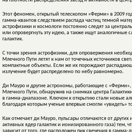
на плотности распределения звезд и активности в цент
Этот феномен, открытый телескопом «Ферми» в 2009 год
гамма-квантов следствием распада частиц темной мате
астрофизики и космологи постоянно следят за централь
или опровергнуть эту идею, а также ищут аналогичные 
галактик.
С точки зрения астрофизики, для опровержения необхо
Млечного Пути летят к нам от точечных источников све
компактные объекты. Если же их порождают распадающ
излучение будет распределено по небу равномерно.
Ди Мауро и другие астрономы, работающие с «Ферми»,
Млечного Пути, обнаружив на снимках центра Галактики
в гамма-диапазоне. Ключом к открытию стали новые ал
благодаря которым ученые впервые смогли «увидеть» т
Как отмечает ди Мауро, пульсары отличаются от других
активных ядер галактик и ионизированного газа) тем, чт
зависит от того, где расположен пик свечения в гамма-