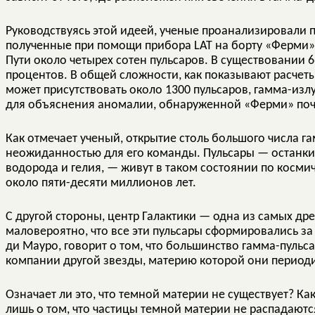
Руководствуясь этой идеей, ученые проанализировали 
полученные при помощи прибора LAT на борту «Ферми»
Пути около четырех сотен пульсаров. В существовании 
процентов. В общей сложности, как показывают расчеты 
может присутствовать около 1300 пульсаров, гамма-изл
для объяснения аномалии, обнаруженной «Ферми» почт
Как отмечает ученый, открытие столь большого числа г
неожиданностью для его команды. Пульсары — останки
водорода и гелия, — живут в таком состоянии по косми
около пяти-десяти миллионов лет.
С другой стороны, центр Галактики — одна из самых дре
маловероятно, что все эти пульсары сформировались за 
ди Мауро, говорит о том, что большинство гамма-пульса
компании другой звезды, материю которой они периодич
Означает ли это, что темной материи не существует? Ка
лишь о том, что частицы темной материи не распадаются 