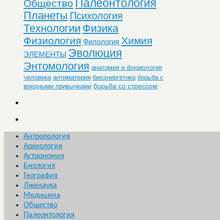
Палеонтология
Общество
Планеты
Психология
Технологии
Физика
Физиология
Химия
Филология
Эволюция
ЭЛЕМЕНТЫ
Энтомология
анатомия и физиология
человека
антиматерия
биоэнергетика
борьба с
борьба со стрессом
вредными привычками
Антропология
Археология
Астрономия
Биология
География
Лженаука
Медицина
Общество
Палеонтология