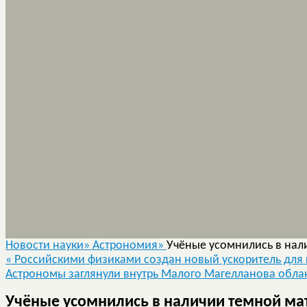
Новости науки»
Астрономия»
Учёные усомнились в нал
«
Российскими физиками создан новый ускоритель для
Астрономы заглянули внутрь Малого Магелланова обла
Учёные усомнились в наличии темной мат