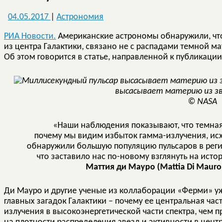
04.05.2017
|
Астрономия
РИА Новости.
Американские астрономы обнаружили, что
из центра Галактики, связано не с распадами темной ма
Об этом говорится в статье, направленной к публикаци
высасывает материю из з
© NASA
«Наши наблюдения показывают, что темная
почему мы видим избыток гамма-излучения, ис
обнаружили большую популяцию пульсаров в реги
что заставило нас по-новому взглянуть на ист
Маттия ди Мауро (Mattia Di Mauro
Ди Мауро и другие ученые из коллаборации «Ферми» уж
главных загадок Галактики – почему ее центральная ча
излучения в высокоэнергетической части спектра, чем 