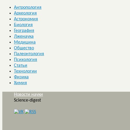
Антропология
Археология
Астрономия
Биология
География
Лженаука
Медицина
Общество
Палеонтология
Психология
Статьи
Технологии
Физика
Химия
Новости науки
Science-digest