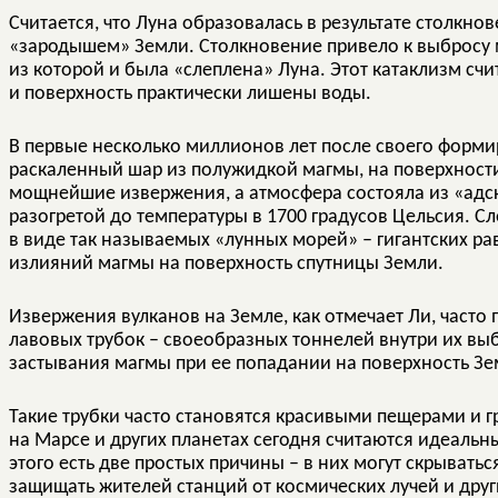
Считается, что Луна образовалась в результате столкнов
«зародышем» Земли. Столкновение привело к выбросу м
из которой и была «слеплена» Луна. Этот катаклизм счи
и поверхность практически лишены воды.
В первые несколько миллионов лет после своего форм
раскаленный шар из полужидкой магмы, на поверхност
мощнейшие извержения, а атмосфера состояла из «адск
разогретой до температуры в 1700 градусов Цельсия. С
в виде так называемых «лунных морей» – гигантских ра
излияний магмы на поверхность спутницы Земли.
Извержения вулканов на Земле, как отмечает Ли, част
лавовых трубок – своеобразных тоннелей внутри их в
застывания магмы при ее попадании на поверхность Зем
Такие трубки часто становятся красивыми пещерами и г
на Марсе и других планетах сегодня считаются идеальн
этого есть две простых причины – в них могут скрывать
защищать жителей станций от космических лучей и дру