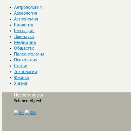
Антропология
Археология
Астрономия
Биология
География
Лженаука
Медицина
Общество
Палеонтология
Психология
Статьи
Технологии
Физика
Химия
Новости науки
Science-digest