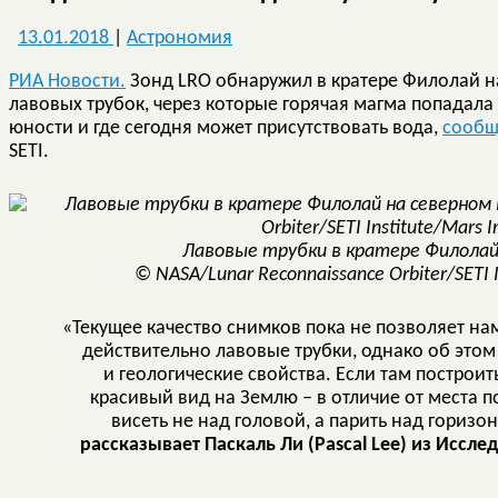
13.01.2018
|
Астрономия
РИА Новости.
Зонд LRO обнаружил в кратере Филолай н
лавовых трубок, через которые горячая магма попадала
юности и где сегодня может присутствовать вода,
сообщ
SETI.
Лавовые трубки в кратере Филолай
© NASA/Lunar Reconnaissance Orbiter/SETI In
«Текущее качество снимков пока не позволяет нам
действительно лавовые трубки, однако об этом 
и геологические свойства. Если там построить 
красивый вид на Землю – в отличие от места 
висеть не над головой, а парить над горизо
рассказывает Паскаль Ли (Pascal Lee) из Иссл