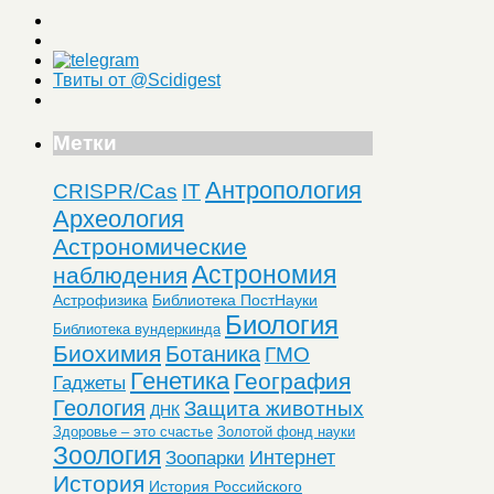
Твиты от @Scidigest
Метки
Антропология
CRISPR/Cas
IT
Археология
Астрономические
Астрономия
наблюдения
Астрофизика
Библиотека ПостНауки
Биология
Библиотека вундеркинда
Биохимия
Ботаника
ГМО
Генетика
География
Гаджеты
Геология
Защита животных
ДНК
Здоровье – это счастье
Золотой фонд науки
Зоология
Интернет
Зоопарки
История
История Российского