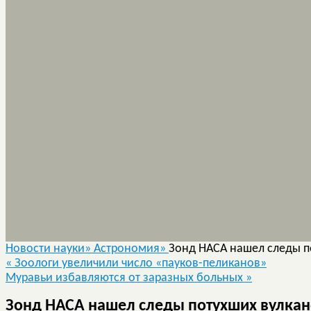
Новости науки»
Астрономия»
Зонд НАСА нашел следы п
«
Зоологи увеличили число «пауков-пеликанов»
Муравьи избавляются от заразных больных
»
Зонд НАСА нашел следы потухших вулкан