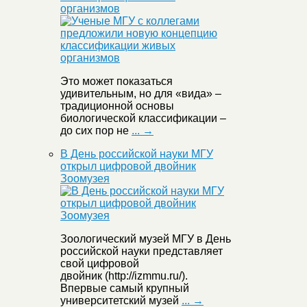
организмов
Это может показаться
удивительным, но для «вида» –
традиционной основы
биологической классификации –
до сих пор не
... →
В День российской науки МГУ
открыл цифровой двойник
Зоомузея
Зоологический музей МГУ в День
российской науки представляет
свой цифровой
двойник (http://izmmu.ru/).
Впервые самый крупный
университетский музей
... →