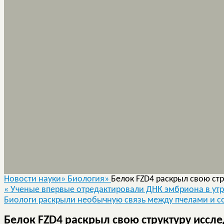
Новости науки»
Биология»
Белок FZD4 раскрыл свою ст
«
Ученые впервые отредактировали ДНК эмбриона в ут
Биологи раскрыли необычную связь между пчелами и 
Белок FZD4 раскрыл свою структуру иссл