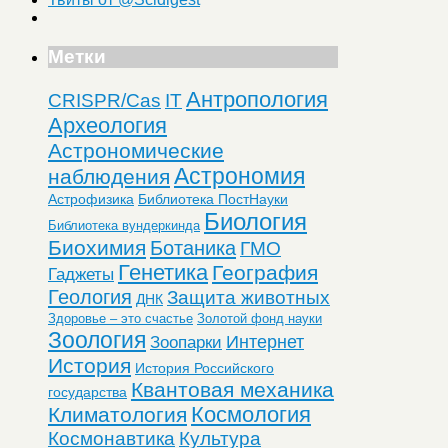
Метки
Антропология
CRISPR/Cas
IT
Археология
Астрономические
Астрономия
наблюдения
Астрофизика
Библиотека ПостНауки
Биология
Библиотека вундеркинда
Биохимия
Ботаника
ГМО
Генетика
География
Гаджеты
Геология
Защита животных
ДНК
Здоровье – это счастье
Золотой фонд науки
Зоология
Интернет
Зоопарки
История
История Российского
Квантовая механика
государства
Космология
Климатология
Космонавтика
Культура