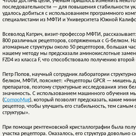
Чтобы достичь цели, ученым пришлось изменить некот
последовательности — для повышения стабильности ук
удалось добиться с использованием программного ком
специалистами из МФТИ и Университета Южной Калиф
Всеволод Катрич, визит-профессор МФТИ, рассказывает
800 различных рецепторов, сопряженных с G-белком. 
атомарные структуры около 50 рецепторов, большая част
нашему методу мы предсказали аминокислотные замены
FZD4 из класса F, что способствовало получению второй 
Петр Попов, научный сотрудник лаборатории структурн
белком, МФТИ, поясняет: «Рецепторы GPCR — мишень д
препаратов, поэтому структурные исследования этих б
значимость. С использованием машинного обучения м
(
CompoMug
), который позволят предсказать, какие ми
рецептор, чтобы улучшить его стабильность, тем самым
структуры».
При помощи рентгеновской кристаллографии была полу
участка рецептора. Оказалось, его структура довольно 