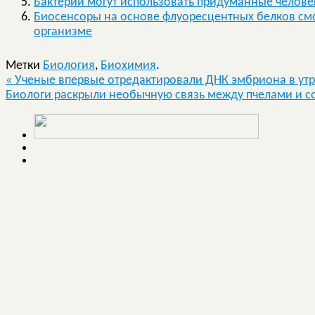
Бактерии могут использовать придуманные челове
Биосенсоры на основе флуоресцентных белков смо
организме
Метки
Биология
,
Биохимия
.
«
Ученые впервые отредактировали ДНК эмбриона в ут
Биологи раскрыли необычную связь между пчелами и 