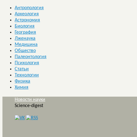
Антропология
Археология
Астрономия
Биология
География
Лженаука
Медицина
Общество
Палеонтология
Психология
Статьи
Технологии
Физика
Химия
Новости науки
Science-digest