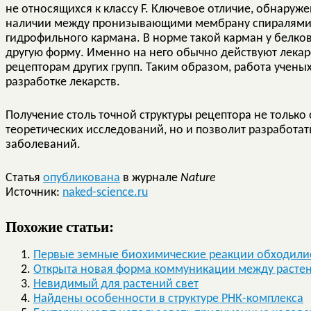
не относящихся к классу F. Ключевое отличие, обнаруж
наличии между пронизывающими мембрану спиралями б
гидрофильного кармана. В норме такой карман у белков
другую форму. Именно на него обычно действуют лека
рецепторам других групп. Таким образом, работа учены
разработке лекарств.
Получение столь точной структуры рецептора не тольк
теоретических исследований, но и позволит разработать
заболеваний.
Статья
опубликована
в журнале
Nature
Источник:
naked-science.ru
Похожие статьи:
Первые земные биохимические реакции обходили
Открыта новая форма коммуникации между растен
Невидимый для растений свет
Найдены особенности в структуре РНК-комплекса