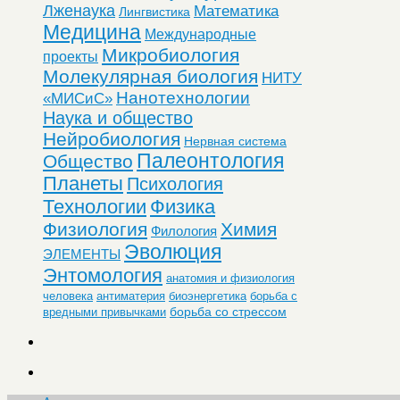
Лженаука
Математика
Лингвистика
Медицина
Международные
Микробиология
проекты
Молекулярная биология
НИТУ
Нанотехнологии
«МИСиС»
Наука и общество
Нейробиология
Нервная система
Палеонтология
Общество
Планеты
Психология
Технологии
Физика
Физиология
Химия
Филология
Эволюция
ЭЛЕМЕНТЫ
Энтомология
анатомия и физиология
человека
антиматерия
биоэнергетика
борьба с
борьба со стрессом
вредными привычками