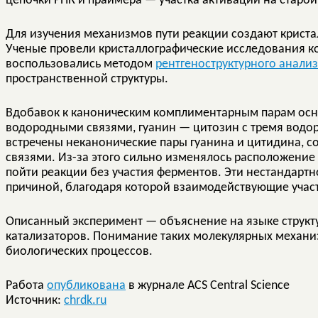
цепочки РНК и праймера — участка активации на старой
Для изучения механизмов пути реакции создают криста
Ученые провели кристаллографические исследования к
воспользовались методом
рентгеноструктурного анали
пространственной структуры.
Вдобавок к каноническим комплиментарным парам осно
водородными связями, гуанин — цитозин с тремя водо
встречены неканонические пары гуанина и цитидина, 
связями. Из-за этого сильно изменялось расположение
пойти реакции без участия ферментов. Эти нестандарт
причиной, благодаря которой взаимодействующие учас
Описанный эксперимент — объяснение на языке структ
катализаторов. Понимание таких молекулярных механи
биологических процессов.
Работа
опубликована
в журнале ACS Central Science
Источник:
chrdk.ru