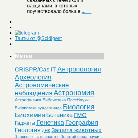
связанных с генетикой и
вакцинами, в которых
поучаствовало больше
... →
Твиты от @Scidigest
Метки
Антропология
CRISPR/Cas
IT
Археология
Астрономические
Астрономия
наблюдения
Астрофизика
Библиотека ПостНауки
Биология
Библиотека вундеркинда
Биохимия
Ботаника
ГМО
Генетика
География
Гаджеты
Геология
Защита животных
ДНК
Здоровье – это счастье
Золотой фонд науки