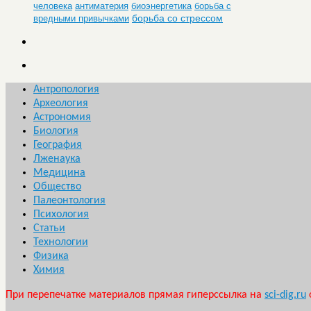
человека
антиматерия
биоэнергетика
борьба с
борьба со стрессом
вредными привычками
Антропология
Археология
Астрономия
Биология
География
Лженаука
Медицина
Общество
Палеонтология
Психология
Статьи
Технологии
Физика
Химия
При перепечатке материалов прямая гиперссылка на
sci-dig.ru