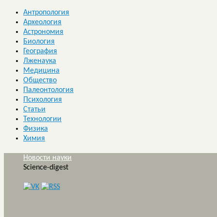
Антропология
Археология
Астрономия
Биология
География
Лженаука
Медицина
Общество
Палеонтология
Психология
Статьи
Технологии
Физика
Химия
Новости науки
Science-digest