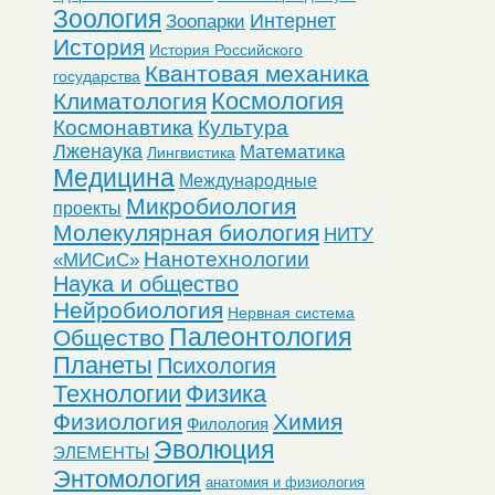
Зоология
Интернет
Зоопарки
История
История Российского
Квантовая механика
государства
Космология
Климатология
Космонавтика
Культура
Лженаука
Математика
Лингвистика
Медицина
Международные
Микробиология
проекты
Молекулярная биология
НИТУ
Нанотехнологии
«МИСиС»
Наука и общество
Нейробиология
Нервная система
Палеонтология
Общество
Планеты
Психология
Технологии
Физика
Физиология
Химия
Филология
Эволюция
ЭЛЕМЕНТЫ
Энтомология
анатомия и физиология