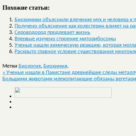
Похожие статьи:
Биохимики объяснили влечение мух и человека к 
Получено объяснение как холестерин влияет на р
Сероводород продлевает жизнь
Впервые изучено строение миторибосомы
Ученые нашли химическую реакцию, которая могла
Раскрыто главное условие существования многок
Метки
Биология
,
Биохимия
.
«
Ученые нашли в Пакистане древнейшие следы металлу
Большими животами млекопитающие обязаны вегетар