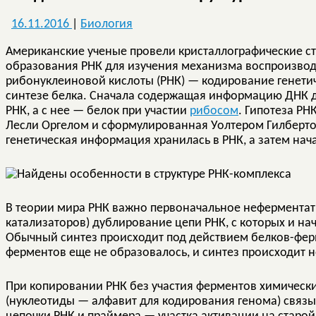
16.11.2016
|
Биология
Американские ученые провели кристаллографические с
образования РНК для изучения механизма воспроизвод
рибонуклеиновой кислоты (РНК) — кодирование генети
синтезе белка. Сначала содержащая информацию ДНК ду
РНК, а с нее — белок при участии
рибосом
. Гипотеза РН
Лесли Оргелом и сформулированная Уолтером Гилбертом
генетическая информация хранилась в РНК, а затем на
В теории мира РНК важно первоначальное неферментати
катализаторов) дублирование цепи РНК, с которых и на
Обычный синтез происходит под действием белков-ферм
ферментов еще не образовалось, и синтез происходит 
При копировании РНК без участия ферментов химическ
(нуклеотиды — алфавит для кодирования генома) связы