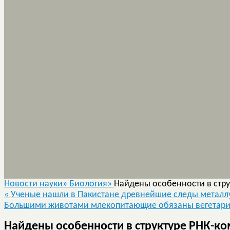
Новости науки»
Биология»
Найдены особенности в стру
«
Ученые нашли в Пакистане древнейшие следы металлу
Большими животами млекопитающие обязаны вегетар
Найдены особенности в структуре РНК-к