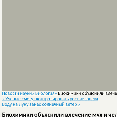
Новости науки»
Биология»
Биохимики объяснили влечен
«
Ученые смогут контролировать рост человека
Воду на Луну занес солнечный ветер
»
Биохимики объяснили влечение мух и чел