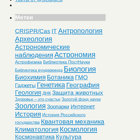
Метки
Антропология
CRISPR/Cas
IT
Археология
Астрономические
Астрономия
наблюдения
Астрофизика
Библиотека ПостНауки
Биология
Библиотека вундеркинда
Биохимия
Ботаника
ГМО
Генетика
География
Гаджеты
Геология
Защита животных
ДНК
Здоровье – это счастье
Золотой фонд науки
Зоология
Интернет
Зоопарки
История
История Российского
Квантовая механика
государства
Космология
Климатология
Космонавтика
Культура