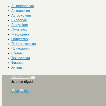
Антропология
Археология
Астрономия
Биология
География
Лженаука
Медицина
Общество
Палеонтология
Психология
Статьи
Технологии
Физика
Химия
Новости науки
Science-digest