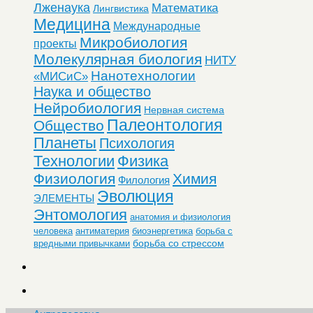
Лженаука
Математика
Лингвистика
Медицина
Международные
Микробиология
проекты
Молекулярная биология
НИТУ
Нанотехнологии
«МИСиС»
Наука и общество
Нейробиология
Нервная система
Палеонтология
Общество
Планеты
Психология
Технологии
Физика
Физиология
Химия
Филология
Эволюция
ЭЛЕМЕНТЫ
Энтомология
анатомия и физиология
человека
антиматерия
биоэнергетика
борьба с
борьба со стрессом
вредными привычками