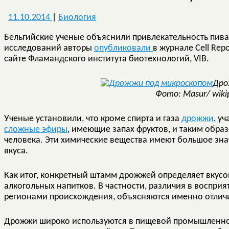
11.10.2014
|
Биология
Бельгийские ученые объяснили привлекательность пива 
исследований авторы
опубликовали
в журнале Cell Rep
сайте Фламандского института биотехнологий, VIB.
Дро
Фото: Masur/ wiki
Ученые установили, что кроме спирта и газа
дрожжи
, у
сложные эфиры
, имеющие запах фруктов, и таким обра
человека. Эти химические вещества имеют большое значе
вкуса.
Как итог, конкретный штамм дрожжей определяет вкусо
алкогольных напитков. В частности, различия в восприя
регионами происхождения, объясняются именно отличи
Дрожжи широко используются в пищевой промышленно