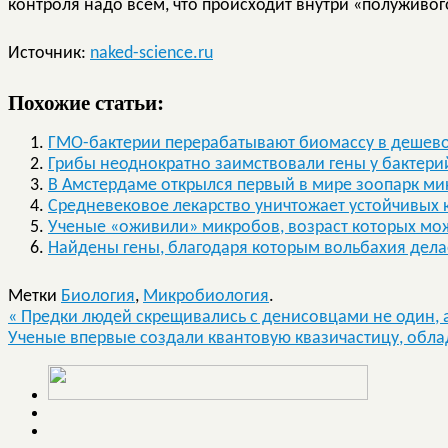
контроля надо всем, что происходит внутри «полуживог
Источник:
naked-science.ru
Похожие статьи:
ГМО-бактерии перерабатывают биомассу в дешево
Грибы неоднократно заимствовали гены у бактери
В Амстердаме открылся первый в мире зоопарк м
Средневековое лекарство уничтожает устойчивых 
Ученые «оживили» микробов, возраст которых може
Найдены гены, благодаря которым вольбахия дел
Метки
Биология
,
Микробиология
.
«
Предки людей скрещивались с денисовцами не один, а
Ученые впервые создали квантовую квазичастицу, об