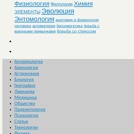
Физиология
Химия
Филология
Эволюция
ЭЛЕМЕНТЫ
Энтомология
анатомия и физиология
человека
антиматерия
биоэнергетика
борьба с
борьба со стрессом
вредными привычками
Антропология
Археология
Астрономия
Биология
География
Лженаука
Медицина
Общество
Палеонтология
Психология
Статьи
Технологии
Физика