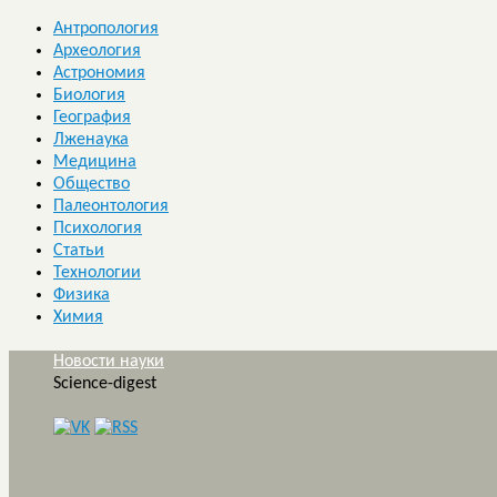
Антропология
Археология
Астрономия
Биология
География
Лженаука
Медицина
Общество
Палеонтология
Психология
Статьи
Технологии
Физика
Химия
Новости науки
Science-digest