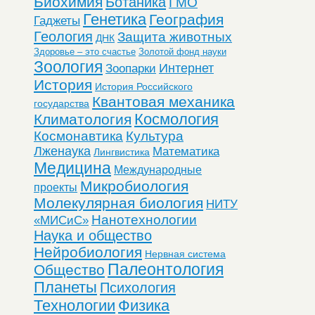
Биохимия
Ботаника
ГМО
Генетика
География
Гаджеты
Геология
Защита животных
ДНК
Здоровье – это счастье
Золотой фонд науки
Зоология
Интернет
Зоопарки
История
История Российского
Квантовая механика
государства
Космология
Климатология
Космонавтика
Культура
Лженаука
Математика
Лингвистика
Медицина
Международные
Микробиология
проекты
Молекулярная биология
НИТУ
Нанотехнологии
«МИСиС»
Наука и общество
Нейробиология
Нервная система
Палеонтология
Общество
Планеты
Психология
Технологии
Физика