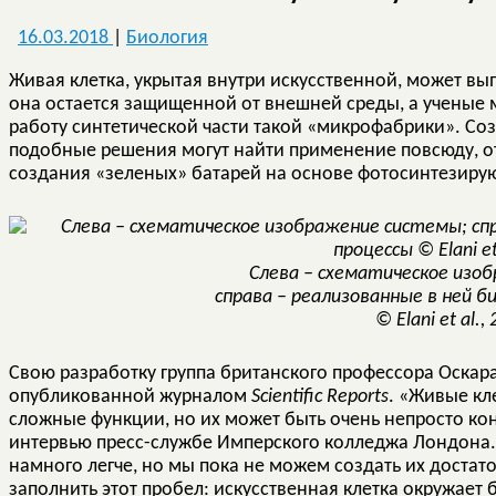
16.03.2018
|
Биология
Живая клетка, укрытая внутри искусственной, может в
она остается защищенной от внешней среды, а ученые м
работу синтетической части такой «микрофабрики». Соз
подобные решения могут найти применение повсюду, от
создания «зеленых» батарей на основе фотосинтезиру
Слева – схематическое изо
справа – реализованные в ней б
© Elani et al.,
Свою разработку группа британского профессора Оскара 
опубликованной журналом
Scientific Reports
. «Живые кл
сложные функции, но их может быть очень непросто ко
интервью пресс-службе Имперского колледжа Лондона.
намного легче, но мы пока не можем создать их доста
заполнить этот пробел: искусственная клетка окружает