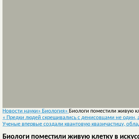
Новости науки»
Биология»
Биологи поместили живую кл
«
Предки людей скрещивались с денисовцами не один, а
Ученые впервые создали квантовую квазичастицу, об
Биологи поместили живую клетку в искус