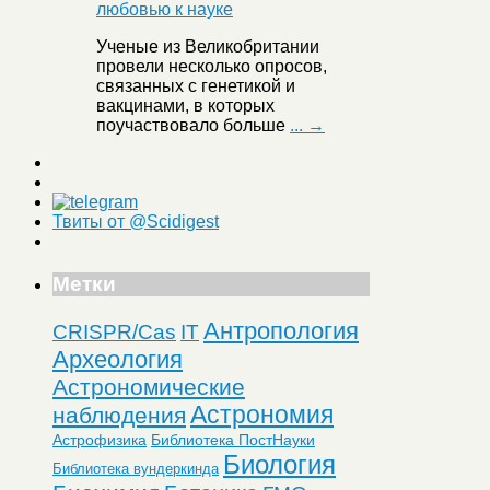
Ученые из Великобритании
провели несколько опросов,
связанных с генетикой и
вакцинами, в которых
поучаствовало больше
... →
Твиты от @Scidigest
Метки
Антропология
CRISPR/Cas
IT
Археология
Астрономические
Астрономия
наблюдения
Астрофизика
Библиотека ПостНауки
Биология
Библиотека вундеркинда