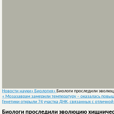
Новости науки»
Биология»
Биологи проследили эволюц
«
Мозазаврам замерили температуру – оказалась повы
Генетики открыли 74 участка ДНК, связанных с отлично
Биологи проследили эволюцию хищничест