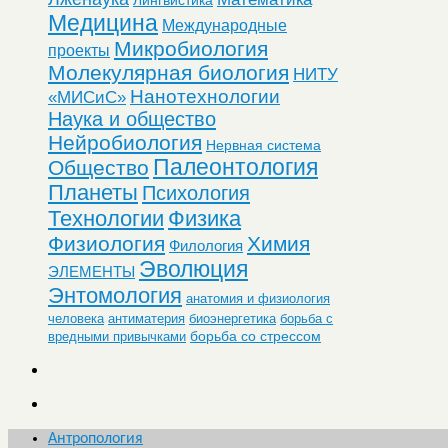
Медицина
Международные
Микробиология
проекты
Молекулярная биология
НИТУ
Нанотехнологии
«МИСиС»
Наука и общество
Нейробиология
Нервная система
Палеонтология
Общество
Планеты
Психология
Технологии
Физика
Физиология
Химия
Филология
Эволюция
ЭЛЕМЕНТЫ
Энтомология
анатомия и физиология
человека
антиматерия
биоэнергетика
борьба с
борьба со стрессом
вредными привычками
Антропология