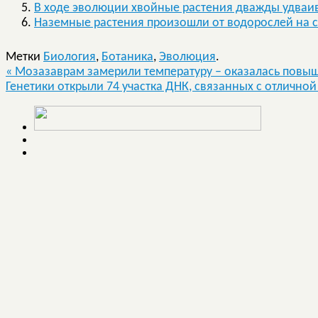
В ходе эволюции хвойные растения дважды удваи
Наземные растения произошли от водорослей на 
Метки
Биология
,
Ботаника
,
Эволюция
.
«
Мозазаврам замерили температуру – оказалась повы
Генетики открыли 74 участка ДНК, связанных с отлично