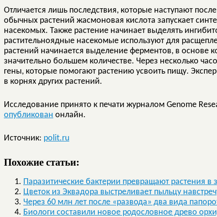
Отличается лишь последствия, которые наступают посл
обычных растений жасмоновая кислота запускает синте
насекомых. Также растение начинает выделять ингибит
растительноядные насекомые используют для расщепле
растений начинается выделение ферментов, в основе ко
значительно большем количестве. Через несколько час
гены, которые помогают растению усвоить пищу. Экспер
в корнях других растений.
Исследование принято к печати журналом Genome Resea
опубликован
онлайн.
Источник:
polit.ru
Похожие статьи:
Паразитические бактерии превращают растения в 
Цветок из Эквадора выстреливает пыльцу навстреч
Через 60 млн лет после «развода» два вида папо
Биологи составили новое родословное древо орх