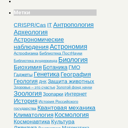
Метки
Антропология
CRISPR/Cas
IT
Археология
Астрономические
Астрономия
наблюдения
Астрофизика
Библиотека ПостНауки
Биология
Библиотека вундеркинда
Биохимия
Ботаника
ГМО
Генетика
География
Гаджеты
Геология
Защита животных
ДНК
Здоровье – это счастье
Золотой фонд науки
Зоология
Интернет
Зоопарки
История
История Российского
Квантовая механика
государства
Космология
Климатология
Космонавтика
Культура
Лженаука
Математика
Лингвистика