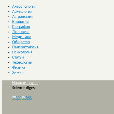
Антропология
Археология
Астрономия
Биология
География
Лженаука
Медицина
Общество
Палеонтология
Психология
Статьи
Технологии
Физика
Химия
Новости науки
Science-digest