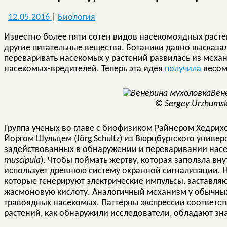
12.05.2016
|
Биология
Известно более пяти сотен видов насекомоядных расте
другие питательные вещества. Ботаники давно высказали
переваривать насекомых у растений развилась из меха
насекомых-вредителей. Теперь эта идея
получила
весом
Вен
© Sergey Urzhumsko
Группа ученых во главе с биофизиком Райнером Хедрихо
Йоргом Шульцем (Jörg Schultz) из Вюрцбургского универ
задействованных в обнаружении и переваривании нас
muscipula
). Чтобы поймать жертву, которая заползла вн
использует древнюю систему охранной сигнализации. Н
которые генерируют электрические импульсы, заставл
жасмоновую кислоту. Аналогичный механизм у обычных
травоядных насекомых. Паттерны экспрессии соответс
растений, как обнаружили исследователи, обладают зн