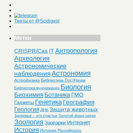
Твиты от @Scidigest
Метки
Антропология
CRISPR/Cas
IT
Археология
Астрономические
Астрономия
наблюдения
Астрофизика
Библиотека ПостНауки
Биология
Библиотека вундеркинда
Биохимия
Ботаника
ГМО
Генетика
География
Гаджеты
Геология
Защита животных
ДНК
Здоровье – это счастье
Золотой фонд науки
Зоология
Интернет
Зоопарки
История
История Российского