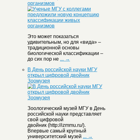
организмов
Это может показаться
удивительным, но для «вида» –
традиционной основы
биологической классификации –
до сих пор не
... →
В День российской науки МГУ
открыл цифровой двойник
Зоомузея
Зоологический музей МГУ в День
российской науки представляет
свой цифровой
двойник (http://izmmu.ru/).
Впервые самый крупный
университетский музей
... →