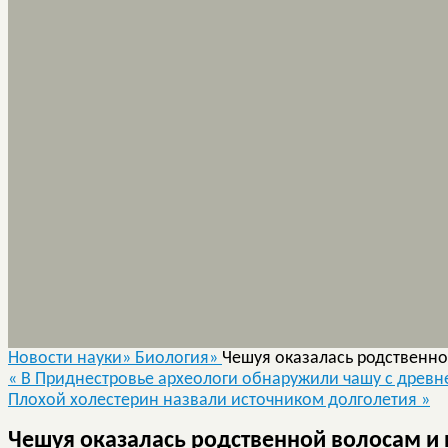
Новости науки»
Биология»
Чешуя оказалась родственно
«
В Приднестровье археологи обнаружили чашу с древ
Плохой холестерин назвали источником долголетия
»
Чешуя оказалась родственной волосам и