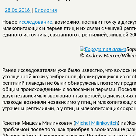
28.06.2016
|
Биология
Новое
исследование
, возможно, поставит точку в диск
млекопитающих и перьев птиц и их связи с чешуей репти
единого источника, связанного с рептилией, жившей 30
Бор
© Andrew Mercer/Wikim
Ранее исследователям уже было известно, что волосы и
утолщенной кожи у эмбрионов, формирующихся из особ
рептилий плакоды не были обнаружены, поэтому предпо
общим происхождением с волосами и перьями. Посколь
двух независимых эволюционных ветвей, в дискуссиях 
плакоды возникли независимо у птиц и млекопитающих.
утрачены рептилиями, а у птиц и млекопитающих сохра
Генетик Мишель Милинкович (
Michel Milinkovitch
) из Же
проблемой после того, как приобрел в зоомагазине ра