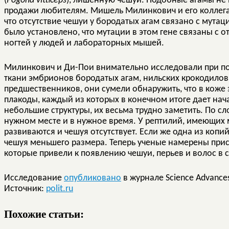
(
Pogona vitticeps
), лишенную чешуи. Подобные агамы не 
продажи любителям. Мишель Милинкович и его коллега
что отсутствие чешуи у бородатых агам связано с мутаци
было установлено, что мутации в этом гене связаны с 
ногтей у людей и лабораторных мышей.
Милинкович и Ди-Пои внимательно исследовали при п
ткани эмбрионов бородатых агам, нильских крокодилов 
предшественников, они сумели обнаружить, что в кож
плакоды, каждый из которых в конечном итоге дает нач
небольшие структуры, их весьма трудно заметить. По с
нужном месте и в нужное время. У рептилий, имеющих 
развиваются и чешуя отсутствует. Если же одна из копи
чешуя меньшего размера. Теперь ученые намерены при
которые привели к появлению чешуи, перьев и волос в
Исследование
опубликовано
в журнале Science Advance
Источник:
polit.ru
Похожие статьи: