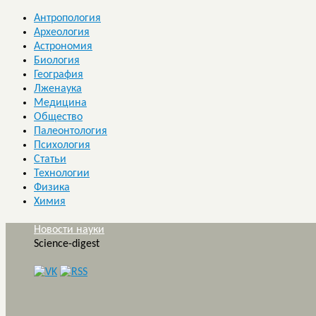
Антропология
Археология
Астрономия
Биология
География
Лженаука
Медицина
Общество
Палеонтология
Психология
Статьи
Технологии
Физика
Химия
Новости науки
Science-digest