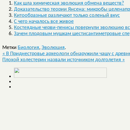
Как шла химическая эволюция обмена веществ?
Доказательство теории Янсена: микробы целенап
Китообразные различают только соленый вкус
С чего началось все живое
Костеядные черви-пенисы повернули эволюцию вс
Зачем плодовым мушкам шестисантиметровые сп
Метки
Биология
,
Эволюция
.
«
В Приднестровье археологи обнаружили чашу с древ
Плохой холестерин назвали источником долголетия
»