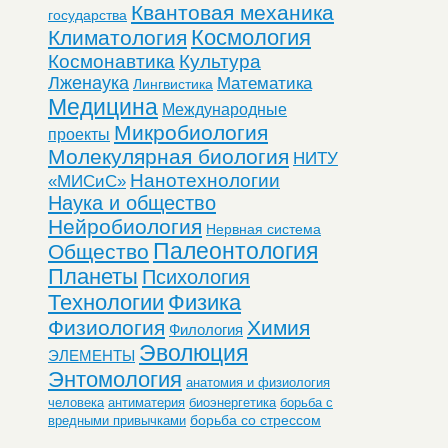
Квантовая механика
государства
Космология
Климатология
Космонавтика
Культура
Лженаука
Математика
Лингвистика
Медицина
Международные
Микробиология
проекты
Молекулярная биология
НИТУ
Нанотехнологии
«МИСиС»
Наука и общество
Нейробиология
Нервная система
Палеонтология
Общество
Планеты
Психология
Технологии
Физика
Физиология
Химия
Филология
Эволюция
ЭЛЕМЕНТЫ
Энтомология
анатомия и физиология
человека
антиматерия
биоэнергетика
борьба с
борьба со стрессом
вредными привычками