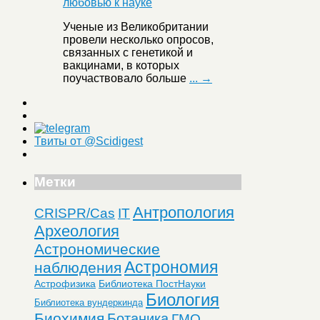
Ученые из Великобритании
провели несколько опросов,
связанных с генетикой и
вакцинами, в которых
поучаствовало больше
... →
Твиты от @Scidigest
Метки
Антропология
CRISPR/Cas
IT
Археология
Астрономические
Астрономия
наблюдения
Астрофизика
Библиотека ПостНауки
Биология
Библиотека вундеркинда
Биохимия
Ботаника
ГМО