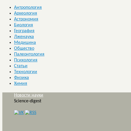
Антропология
Археология
Астрономия
Биология
География
Лженаука
Медицина
Общество
Палеонтология
Психология
Статьи
Технологии
Физика
Химия
Новости науки
Science-digest