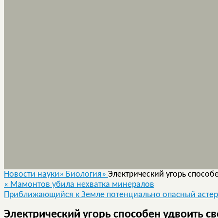
Новости науки»
Биология»
Электрический угорь способ
«
Мамонтов убила нехватка минералов
Приближающийся к Земле потенциально опасный астеро
Электрический угорь способен удвоить с