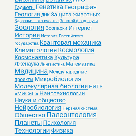
Генетика
География
Гаджеты
Геология
Защита животных
ДНК
Здоровье – это счастье
Золотой фонд науки
Зоология
Интернет
Зоопарки
История
История Российского
Квантовая механика
государства
Космология
Климатология
Космонавтика
Культура
Лженаука
Математика
Лингвистика
Медицина
Международные
Микробиология
проекты
Молекулярная биология
НИТУ
Нанотехнологии
«МИСиС»
Наука и общество
Нейробиология
Нервная система
Палеонтология
Общество
Планеты
Психология
Технологии
Физика