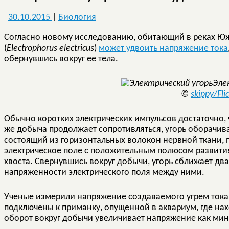
30.10.2015
|
Биология
Согласно новому исследованию, обитающий в реках Юж
(
Electrophorus electricus
)
может удвоить напряжение тока
обернувшись вокруг ее тела.
Эле
©
skippy/Fli
Обычно коротких электрических импульсов достаточно,
же добыча продолжает сопротивляться, угорь оборачивае
состоящий из горизонтальных волокон нервной ткани, 
электрическое поле с положительным полюсом развития
хвоста. Свернувшись вокруг добычи, угорь сближает дв
напряженности электрического поля между ними.
Ученые измерили напряжение создаваемого угрем тока
подключены к приманку, опущенной в аквариум, где нах
оборот вокруг добычи увеличивает напряжение как ми