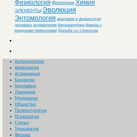
Физиология
Химия
Филология
Эволюция
ЭЛЕМЕНТЫ
Энтомология
анатомия и физиология
человека
антиматерия
биоэнергетика
борьба с
борьба со стрессом
вредными привычками
Антропология
Археология
Астрономия
Биология
География
Лженаука
Медицина
Общество
Палеонтология
Психология
Статьи
Технологии
Физика