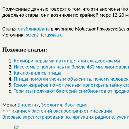
Полученные данные говорят о том, что эти анемоны (по 
довольно стары: они возникли по крайней мере 12-20 м
Статья
опубликована
в журнале
Molecular Phylogenetics a
Источник:
scientificrussia.ru
Похожие статьи:
Колибри первыми из птиц стали сладкоежками
Насекомые появились на Земле 480 миллионов лет
Как появились птицы
Птицы помогли ученым объяснить, почему человек
Геном жирафов помог ученым приоткрыть тайну е
Термиты получают бактерий-симбионтов от предко
Метки
Биология
,
Зоология
,
Эволюция
.
«
«Чихание» растений распространяет инфекции
Впервые зарегистрирована поляризация радиоизлучен