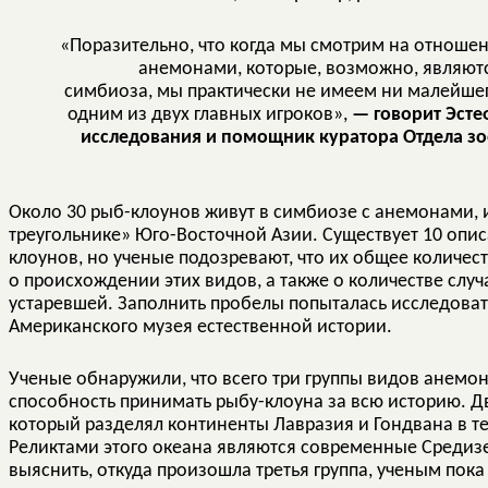
«Поразительно, что когда мы смотрим на отнош
анемонами, которые, возможно, являют
симбиоза, мы практически не имеем ни малейшего
одним из двух главных игроков»,
— говорит Эсте
исследования и помощник куратора Отдела з
Около 30 рыб-клоунов живут в симбиозе с анемонами, 
треугольнике» Юго-Восточной Азии. Существует 10 опи
клоунов, но ученые подозревают, что их общее количе
о происхождении этих видов, а также о количестве слу
устаревшей. Заполнить пробелы попыталась исследовате
Американского музея естественной истории.
Ученые обнаружили, что всего три группы видов анемо
способность принимать рыбу-клоуна за всю историю. Дв
который разделял континенты Лавразия и Гондвана в т
Реликтами этого океана являются современные Средизе
выяснить, откуда произошла третья группа, ученым пока