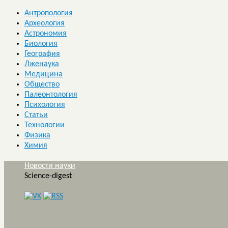
Антропология
Археология
Астрономия
Биология
География
Лженаука
Медицина
Общество
Палеонтология
Психология
Статьи
Технологии
Физика
Химия
Новости науки
Science-digest