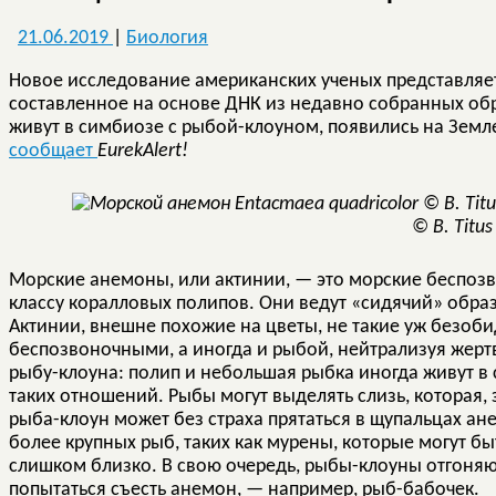
21.06.2019
|
Биология
Новое исследование американских ученых представляе
составленное на основе ДНК из недавно собранных обр
живут в симбиозе с рыбой-клоуном, появились на Земл
сообщает
EurekAlert!
© B. Titus
Морские анемоны, или актинии, — это морские беспозв
классу коралловых полипов. Они ведут «сидячий» образ
Актинии, внешне похожие на цветы, не такие уж безоб
беспозвоночными, а иногда и рыбой, нейтрализуя жертву
рыбу-клоуна: полип и небольшая рыбка иногда живут в
таких отношений. Рыбы могут выделять слизь, которая,
рыба-клоун может без страха прятаться в щупальцах ан
более крупных рыб, таких как мурены, которые могут б
слишком близко. В свою очередь, рыбы-клоуны отгоняю
попытаться съесть анемон, — например, рыб-бабочек.