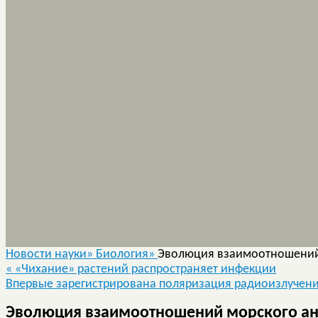
Новости науки»
Биология»
Эволюция взаимоотношений
«
«Чихание» растений распространяет инфекции
Впервые зарегистрирована поляризация радиоизлучен
Эволюция взаимоотношений морского ан