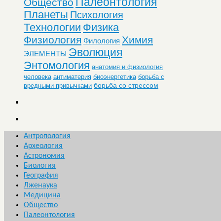
Палеонтология
Общество
Планеты
Психология
Технологии
Физика
Физиология
Химия
Филология
Эволюция
ЭЛЕМЕНТЫ
Энтомология
анатомия и физиология
человека
антиматерия
биоэнергетика
борьба с
борьба со стрессом
вредными привычками
Антропология
Археология
Астрономия
Биология
География
Лженаука
Медицина
Общество
Палеонтология