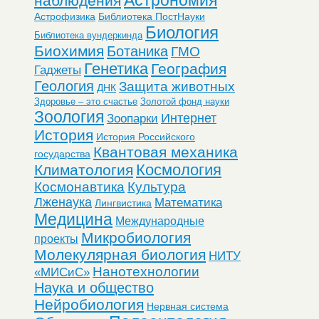
наблюдения
Астрофизика
Библиотека ПостНауки
Биология
Библиотека вундеркинда
Биохимия
Ботаника
ГМО
Генетика
География
Гаджеты
Геология
Защита животных
ДНК
Здоровье – это счастье
Золотой фонд науки
Зоология
Интернет
Зоопарки
История
История Российского
Квантовая механика
государства
Космология
Климатология
Космонавтика
Культура
Лженаука
Математика
Лингвистика
Медицина
Международные
Микробиология
проекты
Молекулярная биология
НИТУ
Нанотехнологии
«МИСиС»
Наука и общество
Нейробиология
Нервная система