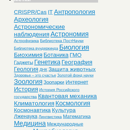
Антропология
CRISPR/Cas
IT
Археология
Астрономические
Астрономия
наблюдения
Астрофизика
Библиотека ПостНауки
Биология
Библиотека вундеркинда
Биохимия
Ботаника
ГМО
Генетика
География
Гаджеты
Геология
Защита животных
ДНК
Здоровье – это счастье
Золотой фонд науки
Зоология
Интернет
Зоопарки
История
История Российского
Квантовая механика
государства
Космология
Климатология
Космонавтика
Культура
Лженаука
Математика
Лингвистика
Медицина
Международные