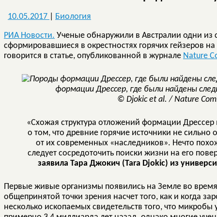
10.05.2017
|
Биология
РИА Новости.
Ученые обнаружили в Австралии одни из 
сформировавшиеся в окрестностях горячих гейзеров на 
говорится в статье, опубликованной в журнале
Nature C
формации Дрессер, где были найдены сле
© Djokic et al. / Nature Co
«Схожая структура отложений формации Дрессер 
о том, что древние горячие источники не сильно 
от их современных «наследников». Нечто похож
следует сосредоточить поиски жизни на его пове
заявила Тара Джокич (Tara Djokic) из универс
Первые живые организмы появились на Земле во время 
общепринятой точки зрения насчет того, как и когда за
несколько ископаемых свидетельств того, что микробы