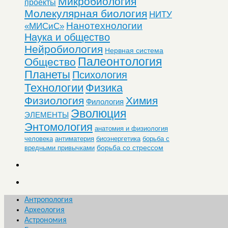
Микробиология
проекты
Молекулярная биология
НИТУ
Нанотехнологии
«МИСиС»
Наука и общество
Нейробиология
Нервная система
Палеонтология
Общество
Планеты
Психология
Технологии
Физика
Физиология
Химия
Филология
Эволюция
ЭЛЕМЕНТЫ
Энтомология
анатомия и физиология
человека
антиматерия
биоэнергетика
борьба с
борьба со стрессом
вредными привычками
Антропология
Археология
Астрономия