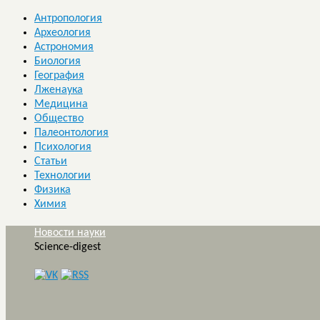
Антропология
Археология
Астрономия
Биология
География
Лженаука
Медицина
Общество
Палеонтология
Психология
Статьи
Технологии
Физика
Химия
Новости науки
Science-digest