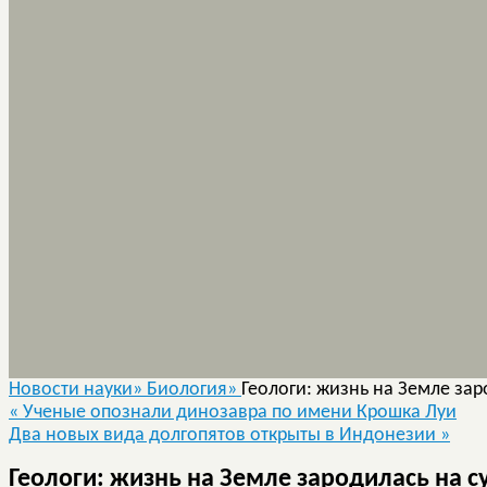
Новости науки»
Биология»
Геологи: жизнь на Земле зар
«
Ученые опознали динозавра по имени Крошка Луи
Два новых вида долгопятов открыты в Индонезии
»
Геологи: жизнь на Земле зародилась на су