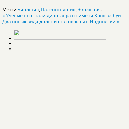
Метки
Биология
,
Палеонтология
,
Эволюция
.
«
Ученые опознали динозавра по имени Крошка Луи
Два новых вида долгопятов открыты в Индонезии
»