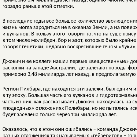
примерно 3,4 миллиарда лет назад, однако многие учен
гораздо раньше этой отметки.
В последние годы все большее количество эволюционис
жизнь могла зародиться не в океанах Земли, а на поверх
и вулканов. В пользу этого говорит то, что на суше при
в том числе молибден, бор и азот, которых было крайне
говорят генетики, недавно воскресившие геном «Луки»,
Джокич и ее коллеги нашли первые «вещественные» дока
раскопки на западе Австралии, где залегают породы ф
примерно 3,48 миллиарда лет назад, в предполагаемую
Регион Пилбара, где находятся эти залежи, был одним 
в ту эпоху. Большая часть его вулканов и гидротермаль
часть из них, как рассказывает Джокич, находилась на 
«подводных» отложениях Пелибары, но не пытались искат
будет заселена только через три миллиарда лет.
Оказалось, что в этом они ошибались – команда Джоки
разных отложениях так называемых «гейзеритов» – гор