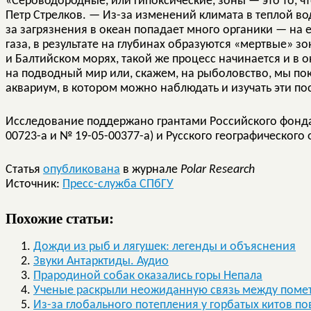
«Сероводородные, или гипоксические, зоны — это то, ч
Петр Стрелков. — Из-за изменений климата в теплой вод
за загрязнения в океан попадает много органики — на 
газа, в результате на глубинах образуются «мертвые» зо
и Балтийском морях, такой же процесс начинается и в 
на подводный мир или, скажем, на рыболовство, мы по
аквариум, в котором можно наблюдать и изучать эти по
Исследование поддержано грантами Российского фонд
00723-a и № 19-05-00377-а) и Русского географического 
Статья
опубликована
в журнале
Polar Research
Источник:
Пресс-служба СПбГУ
Похожие статьи:
Дожди из рыб и лягушек: легенды и объяснения
Звуки Антарктиды. Аудио
Прародиной собак оказались горы Непала
Ученые раскрыли неожиданную связь между помет
Из-за глобального потепления у горбатых китов 