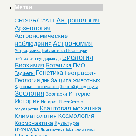
Метки
Антропология
CRISPR/Cas
IT
Археология
Астрономические
Астрономия
наблюдения
Астрофизика
Библиотека ПостНауки
Биология
Библиотека вундеркинда
Биохимия
Ботаника
ГМО
Генетика
География
Гаджеты
Геология
Защита животных
ДНК
Здоровье – это счастье
Золотой фонд науки
Зоология
Интернет
Зоопарки
История
История Российского
Квантовая механика
государства
Космология
Климатология
Космонавтика
Культура
Лженаука
Математика
Лингвистика