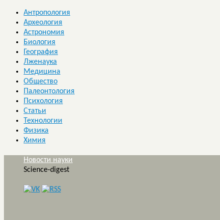
Антропология
Археология
Астрономия
Биология
География
Лженаука
Медицина
Общество
Палеонтология
Психология
Статьи
Технологии
Физика
Химия
Новости науки
Science-digest