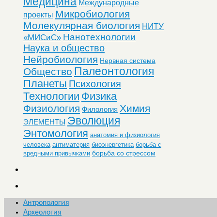
Медицина
Международные
Микробиология
проекты
Молекулярная биология
НИТУ
Нанотехнологии
«МИСиС»
Наука и общество
Нейробиология
Нервная система
Палеонтология
Общество
Планеты
Психология
Технологии
Физика
Физиология
Химия
Филология
Эволюция
ЭЛЕМЕНТЫ
Энтомология
анатомия и физиология
человека
антиматерия
биоэнергетика
борьба с
борьба со стрессом
вредными привычками
Антропология
Археология