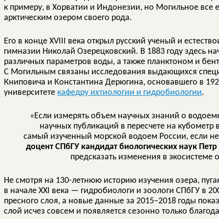
к примеру, в Хорватии и Индонезии, но Могильное все
арктическим озером своего рода.
Его в конце XVIII века открыл русский ученый и естеств
гимназии Николай Озерецковский. В 1883 году здесь н
различных параметров воды, а также планктоном и бент
С Могильным связаны исследования выдающихся специ
Книповича и Константина Дерюгина, основавшего в 192
университете
кафедру ихтиологии и гидробиологии
.
«Если измерять объем научных знаний о водоем
научных публикаций в пересчете на кубометр 
самый изученный морской водоем России, если не
доцент СПбГУ кандидат биологических наук Петр
предсказать изменения в экосистеме 
Не смотря на 130-летнюю историю изучения озера, пуг
в начале XXI века — гидробиологи и зоологи СПбГУ в 2
пресного слоя, а новые данные за 2015–2018 годы пока
слой исчез совсем и появляется сезонно только благода