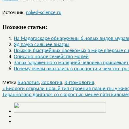
Источник:
naked-science.ru
Похожие статьи:
На Мадагаскаре обнаружены 6 новых видов мурав
Яд паука сильнее виагры
Прыжки быстрейших насекомых в мире впервые сн
Описано новое семейство молей
Запах зараженного малярией человека привлекает
Почему пчелы оказались в опасности и чем это гро
Метки
Биология
,
Зоология
,
Энтомология
.
«
Биологи открыли новый тип строения плаценты у жив
Тираннозавр двигался со скоростью менее пяти киломе