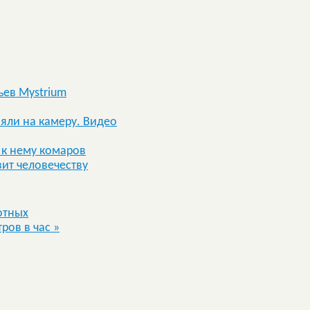
ьев Mystrium
яли на камеру. Видео
 к нему комаров
зит человечеству
отных
тров в час
»