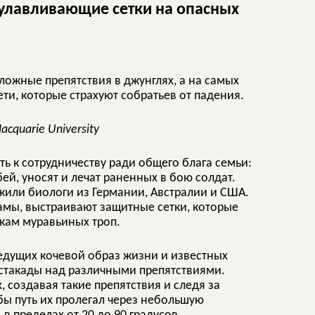
 улавливающие сетки на опасных
ложные препятствия в джунглях, а на самых
ти, которые страхуют собратьев от падения.
cquarie University
ь к сотрудничеству ради общего блага семьи:
й, уносят и лечат раненных в бою солдат.
или биологи из Германии, Австралии и США.
амы, выстраивают защитные сетки, которые
кам муравьиных троп.
ведущих кочевой образ жизни и известных
эстакады над различными препятствиями.
 создавая такие препятствия и следя за
бы путь их пролегал через небольшую