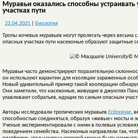
Муравьи оказались способны устраивать
участках пути
22.04.2021
|
Биология
Тропы кочевых муравьев могут пролегать через весьма с
опасных участках пути насекомые образуют защитные се
© Ma
Муравьи часто демонстрируют поразительную склонност
он используют карантин для изоляции зараженных особе
Новый удивительный пример такой кооперации обнаруж
Они заметили, что насекомые, живущие в джунглях Пан
улавливают собратьев, идущих по самым опасным участ
Авторы исследовали тропических муравьев
Ecitoninae
, 
способностью соединяться, образуя «живые» мосты и 
Ученые экспериментировали с ними в полевых условиях,
поведением семейства. Насекомых направляли так, что