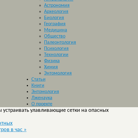
Астрономия
Археология
Биология
География
Медицина
Общество
Палеонтология
Психология
Технологии
Физика
Химия
Энтомология
Статьи
Книги
Энтомология
Лженаука
О проекте
 устраивать улавливающие сетки на опасных
отных
тров в час
»