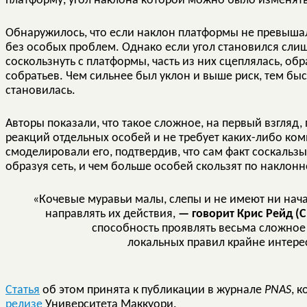
платформу, угол наклона которой можно было изменять 
Обнаружилось, что если наклон платформы не превышал
без особых проблем. Однако если угол становился сл
соскользнуть с платформы, часть из них сцеплялась, об
собратьев. Чем сильнее был уклон и выше риск, тем быс
становилась.
Авторы показали, что такое сложное, на первый взгляд
реакций отдельных особей и не требует каких-либо к
смоделировали его, подтвердив, что сам факт соскальзы
образуя сеть, и чем больше особей скользят по наклон
«Кочевые муравьи малы, слепы и не имеют ни нача
направлять их действия,
— говорит Крис Рейд (C
способность проявлять весьма сложное
локальных правил крайне интере
Статья
об этом принята к публикации в журнале
PNAS
, 
релизе
Университета Маккуори.