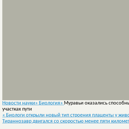
Новости науки»
Биология»
Муравьи оказались способны
участках пути
«
Биологи открыли новый тип строения плаценты у жив
Тираннозавр двигался со скоростью менее пяти киломе