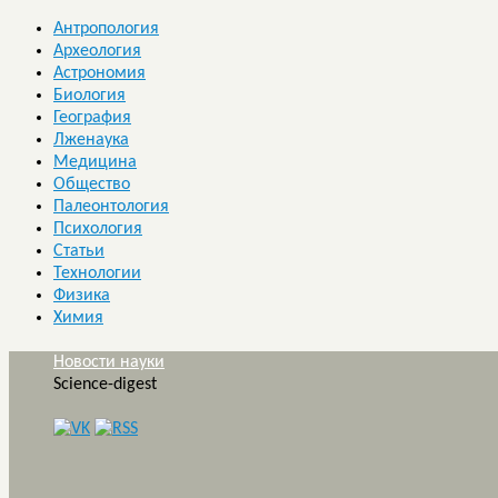
Антропология
Археология
Астрономия
Биология
География
Лженаука
Медицина
Общество
Палеонтология
Психология
Статьи
Технологии
Физика
Химия
Новости науки
Science-digest