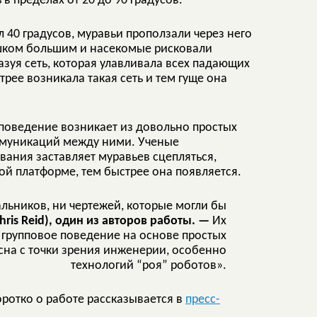
в пределах от 20 до 90 градусов.
 40 градусов, муравьи проползали через него
ишком большим и насекомые рисковали
разуя сеть, которая улавливала всех падающих
трее возникала такая сеть и тем гуще она
, поведение возникает из довольно простых
оммуникаций между ними. Ученые
вания заставляет муравьев сцепляться,
ной платформе, тем быстрее она появляется.
льников, ни чертежей, которые могли бы
hris Reid), один из авторов работы. —
Их
 групповое поведение на основе простых
сна с точки зрения инженерии, особенно
технологий “роя” роботов».
коротко о работе рассказывается в
пресс-