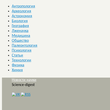
Антропология
Археология
Астрономия
Биология
География
Лженаука
Медицина
Общество
Палеонтология
Психология
Статьи
Технологии
Физика
Химия
Новости науки
Science-digest