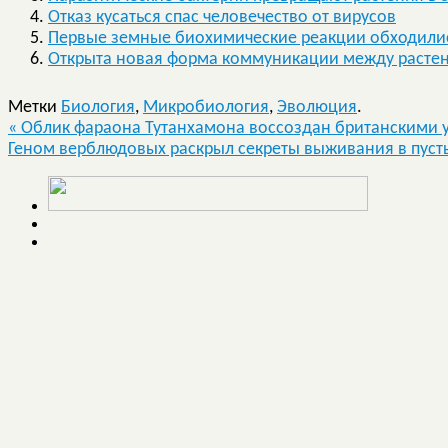
Отказ кусаться спас человечество от вирусов
Первые земные биохимические реакции обходили
Открыта новая форма коммуникации между растен
Метки
Биология
,
Микробиология
,
Эволюция
.
«
Облик фараона Тутанхамона воссоздан британскими
Геном верблюдовых раскрыл секреты выживания в пус