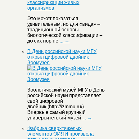
Это может показаться
удивительным, но для «вида» –
традиционной основы
биологической классификации –
до сих пор не
... →
В День российской науки МГУ
открыл цифровой двойник
Зоомузея
Зоологический музей МГУ в День
российской науки представляет
свой цифровой
двойник (http://izmmu.ru/).
Впервые самый крупный
университетский музей
... →
Фабрика сверхтяжелых
элементов ОИЯИ произвела