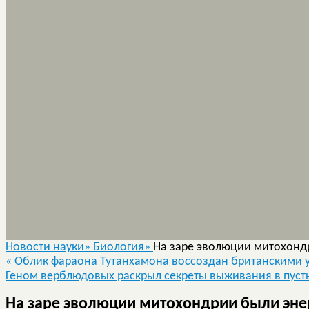
Новости науки»
Биология»
На заре эволюции митохонд
«
Облик фараона Тутанхамона воссоздан британскими
Геном верблюдовых раскрыл секреты выживания в пус
На заре эволюции митохондрии были эне