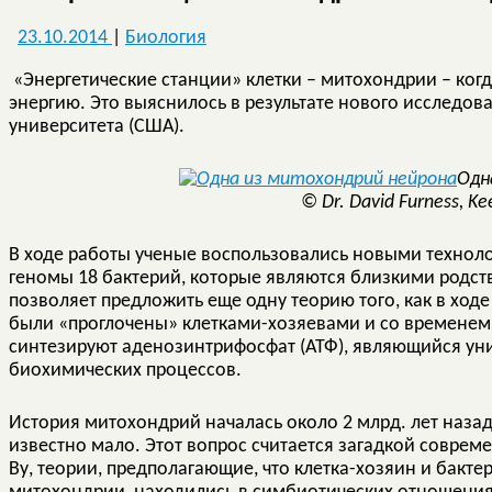
23.10.2014
|
Биология
«Энергетические станции» клетки – митохондрии – ко
энергию. Это выяснилось в результате нового исследо
университета (США).
Одн
© Dr. David Furness, Kee
В ходе работы ученые воспользовались новыми техно
геномы 18 бактерий, которые являются близкими родс
позволяет предложить еще одну теорию того, как в ход
были «проглочены» клетками-хозяевами и со временем
синтезируют аденозинтрифосфат (АТФ), являющийся ун
биохимических процессов.
История митохондрий началась около 2 млрд. лет назад.
известно мало. Этот вопрос считается загадкой совре
Ву, теории, предполагающие, что клетка-хозяин и бакте