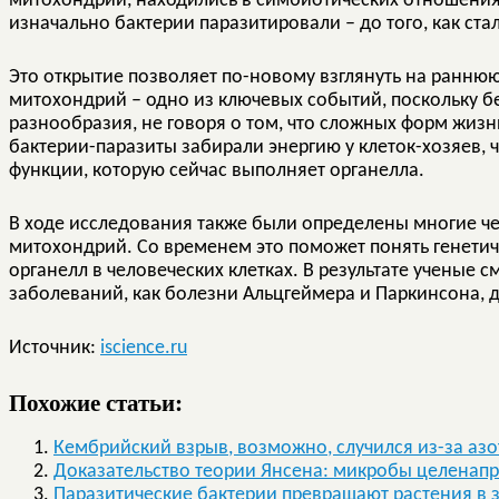
митохондрии, находились в симбиотических отношениях
изначально бактерии паразитировали – до того, как ста
Это открытие позволяет по-новому взглянуть на ранню
митохондрий – одно из ключевых событий, поскольку бе
разнообразия, не говоря о том, что сложных форм жизн
бактерии-паразиты забирали энергию у клеток-хозяев,
функции, которую сейчас выполняет органелла.
В ходе исследования также были определены многие че
митохондрий. Со временем это поможет понять генети
органелл в человеческих клетках. В результате ученые с
заболеваний, как болезни Альцгеймера и Паркинсона, 
Источник:
iscience.ru
Похожие статьи:
Кембрийский взрыв, возможно, случился из-за а
Доказательство теории Янсена: микробы целенап
Паразитические бактерии превращают растения в 