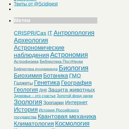
Твиты от @Scidigest
Метки
Антропология
CRISPR/Cas
IT
Археология
Астрономические
Астрономия
наблюдения
Астрофизика
Библиотека ПостНауки
Биология
Библиотека вундеркинда
Биохимия
Ботаника
ГМО
Генетика
География
Гаджеты
Геология
Защита животных
ДНК
Здоровье – это счастье
Золотой фонд науки
Зоология
Интернет
Зоопарки
История
История Российского
Квантовая механика
государства
Космология
Климатология