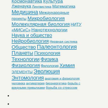
Космонавтика
Культура
Лженаука
Математика
Лингвистика
Медицина
Международные
Микробиология
проекты
Молекулярная биология
НИТУ
Нанотехнологии
«МИСиС»
Наука и общество
Нейробиология
Нервная система
Палеонтология
Общество
Планеты
Психология
Технологии
Физика
Физиология
Химия
Филология
Эволюция
ЭЛЕМЕНТЫ
Энтомология
анатомия и физиология
человека
антиматерия
биоэнергетика
борьба с
борьба со стрессом
вредными привычками