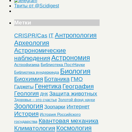
Твиты от @Scidigest
Метки
Антропология
CRISPR/Cas
IT
Археология
Астрономические
Астрономия
наблюдения
Астрофизика
Библиотека ПостНауки
Биология
Библиотека вундеркинда
Биохимия
Ботаника
ГМО
Генетика
География
Гаджеты
Геология
Защита животных
ДНК
Здоровье – это счастье
Золотой фонд науки
Зоология
Интернет
Зоопарки
История
История Российского
Квантовая механика
государства
Космология
Климатология