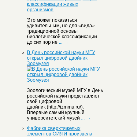
Это может показаться
удивительным, но для «вида» –
традиционной основы
биологической классификации –
до сих пор не
... →
В День российской науки МГУ
открыл цифровой двойник
Зоомузея
Зоологический музей МГУ в День
российской науки представляет
свой цифровой
двойник (http://izmmu.ru/).
Впервые самый крупный
университетский музей
... →
Фабрика сверхтяжелых
элементов ОИЯИ произвела