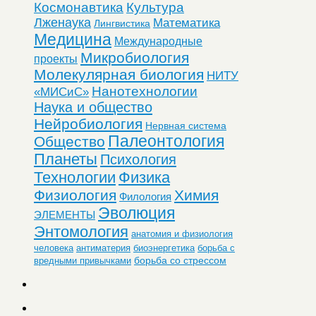
Космонавтика
Культура
Лженаука
Математика
Лингвистика
Медицина
Международные
Микробиология
проекты
Молекулярная биология
НИТУ
Нанотехнологии
«МИСиС»
Наука и общество
Нейробиология
Нервная система
Палеонтология
Общество
Планеты
Психология
Технологии
Физика
Физиология
Химия
Филология
Эволюция
ЭЛЕМЕНТЫ
Энтомология
анатомия и физиология
человека
антиматерия
биоэнергетика
борьба с
борьба со стрессом
вредными привычками