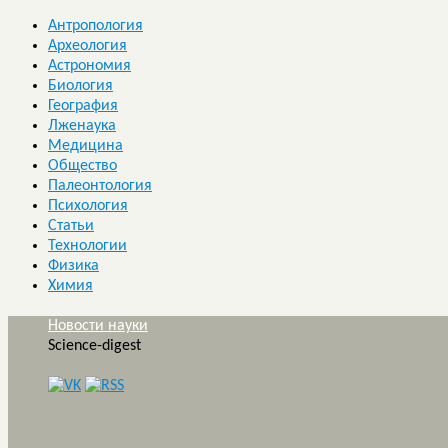
Антропология
Археология
Астрономия
Биология
География
Лженаука
Медицина
Общество
Палеонтология
Психология
Статьи
Технологии
Физика
Химия
Новости науки
Science-digest