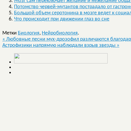
Мозг сам переключает желание и нежелание обща
Потомство червей-мутантов пострадало от гастро
Большой объем серотонина в мозге ведет к соци
Что происходит при движении глаз во сне
Метки
Биология
,
Нейробиология
.
«
Любовные песни мух-дрозофил различаются благода
Астрофизики напрямую наблюдали взрыв звезды
»