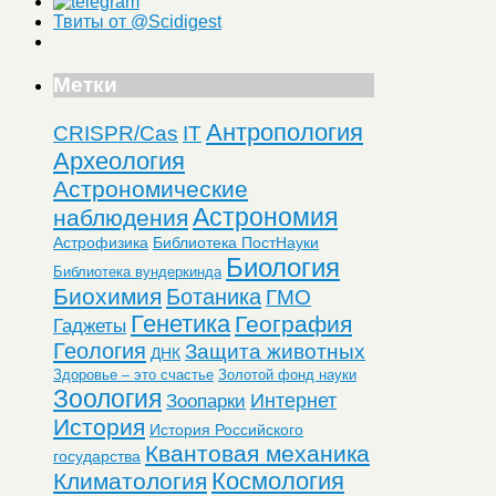
Твиты от @Scidigest
Метки
Антропология
CRISPR/Cas
IT
Археология
Астрономические
Астрономия
наблюдения
Астрофизика
Библиотека ПостНауки
Биология
Библиотека вундеркинда
Биохимия
Ботаника
ГМО
Генетика
География
Гаджеты
Геология
Защита животных
ДНК
Здоровье – это счастье
Золотой фонд науки
Зоология
Интернет
Зоопарки
История
История Российского
Квантовая механика
государства
Космология
Климатология