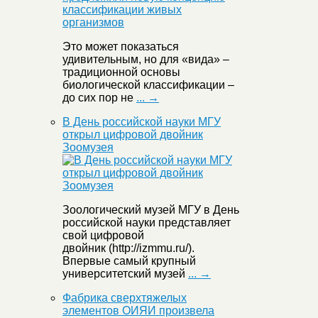
Это может показаться
удивительным, но для «вида» –
традиционной основы
биологической классификации –
до сих пор не
... →
В День российской науки МГУ
открыл цифровой двойник
Зоомузея
Зоологический музей МГУ в День
российской науки представляет
свой цифровой
двойник (http://izmmu.ru/).
Впервые самый крупный
университетский музей
... →
Фабрика сверхтяжелых
элементов ОИЯИ произвела