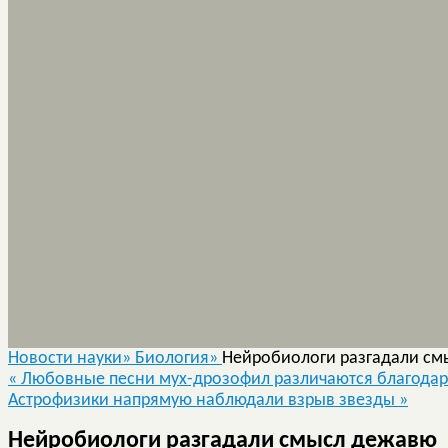
Новости науки»
Биология»
Нейробиологи разгадали см
«
Любовные песни мух-дрозофил различаются благода
Астрофизики напрямую наблюдали взрыв звезды
»
Нейробиологи разгадали смысл дежавю