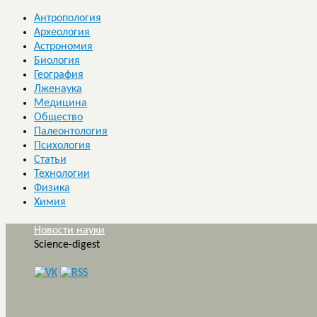
Антропология
Археология
Астрономия
Биология
География
Лженаука
Медицина
Общество
Палеонтология
Психология
Статьи
Технологии
Физика
Химия
Новости науки
Science-digest