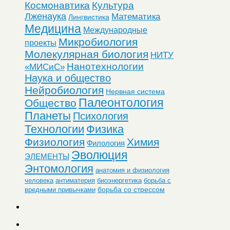
Космонавтика
Культура
Лженаука
Математика
Лингвистика
Медицина
Международные
Микробиология
проекты
Молекулярная биология
НИТУ
Нанотехнологии
«МИСиС»
Наука и общество
Нейробиология
Нервная система
Палеонтология
Общество
Планеты
Психология
Технологии
Физика
Физиология
Химия
Филология
Эволюция
ЭЛЕМЕНТЫ
Энтомология
анатомия и физиология
человека
антиматерия
биоэнергетика
борьба с
борьба со стрессом
вредными привычками