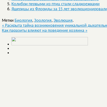
Колибри первыми из птиц стали сладкоежками
Ящерицы из Флориды за 15 лет эволюционировали
Метки
Биология
,
Зоология
,
Эволюция
.
«
Раскрыта тайна возникновения уникальной дыхательн
Как паразиты влияют на поведение хозяина
»