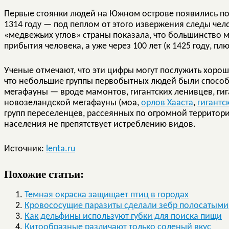
Первые стоянки людей на Южном острове появились по
1314 году — под пеплом от этого извержения следы чел
«медвежьих углов» страны показала, что большинство мо
прибытия человека, а уже через 100 лет (к 1425 году, п
Ученые отмечают, что эти цифры могут послужить хоро
что небольшие группы первобытных людей были способ
мегафауны — вроде мамонтов, гигантских ленивцев, ги
новозеландской мегафауны (моа,
орлов Хааста
,
гигантс
групп переселенцев, рассеянных по огромной территори
населения не препятствует истреблению видов.
Источник:
lenta.ru
Похожие статьи:
Темная окраска защищает птиц в городах
Кровососущие паразиты сделали зебр полосатыми
Как дельфины используют губки для поиска пищи
Китообразные различают только соленый вкус