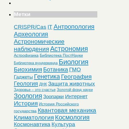
Метки
Антропология
CRISPR/Cas
IT
Археология
Астрономические
Астрономия
наблюдения
Астрофизика
Библиотека ПостНауки
Биология
Библиотека вундеркинда
Биохимия
Ботаника
ГМО
Генетика
География
Гаджеты
Геология
Защита животных
ДНК
Здоровье – это счастье
Золотой фонд науки
Зоология
Интернет
Зоопарки
История
История Российского
Квантовая механика
государства
Космология
Климатология
Космонавтика
Культура