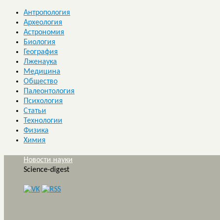
Антропология
Археология
Астрономия
Биология
География
Лженаука
Медицина
Общество
Палеонтология
Психология
Статьи
Технологии
Физика
Химия
Новости науки
Science-digest