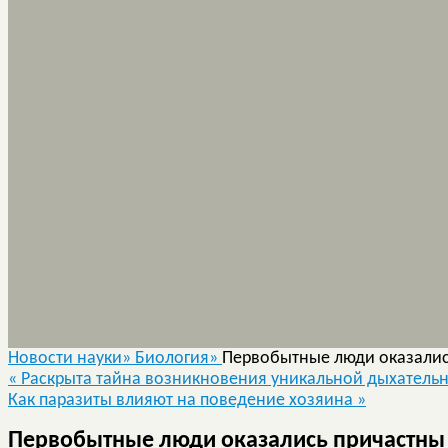
Новости науки»
Биология»
Первобытные люди оказалис
«
Раскрыта тайна возникновения уникальной дыхательн
Как паразиты влияют на поведение хозяина
»
Первобытные люди оказались причастны