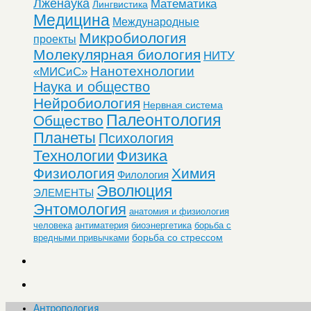
Лженаука
Математика
Лингвистика
Медицина
Международные
Микробиология
проекты
Молекулярная биология
НИТУ
Нанотехнологии
«МИСиС»
Наука и общество
Нейробиология
Нервная система
Палеонтология
Общество
Планеты
Психология
Технологии
Физика
Физиология
Химия
Филология
Эволюция
ЭЛЕМЕНТЫ
Энтомология
анатомия и физиология
человека
антиматерия
биоэнергетика
борьба с
борьба со стрессом
вредными привычками
Антропология