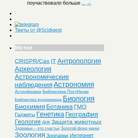
поучаствовало больше
... →
Твиты от @Scidigest
Метки
Антропология
CRISPR/Cas
IT
Археология
Астрономические
Астрономия
наблюдения
Астрофизика
Библиотека ПостНауки
Биология
Библиотека вундеркинда
Биохимия
Ботаника
ГМО
Генетика
География
Гаджеты
Геология
Защита животных
ДНК
Здоровье – это счастье
Золотой фонд науки
Зоология
Интернет
Зоопарки