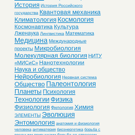
История
История Российского
Квантовая механика
государства
Космология
Климатология
Космонавтика
Культура
Лженаука
Математика
Лингвистика
Медицина
Международные
Микробиология
проекты
Молекулярная биология
НИТУ
Нанотехнологии
«МИСиС»
Наука и общество
Нейробиология
Нервная система
Палеонтология
Общество
Планеты
Психология
Технологии
Физика
Физиология
Химия
Филология
Эволюция
ЭЛЕМЕНТЫ
Энтомология
анатомия и физиология
человека
антиматерия
биоэнергетика
борьба с
борьба со стрессом
вредными привычками