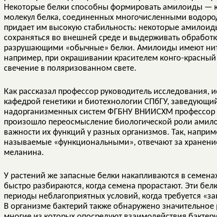
Некоторые белки способны формировать амилоиды — к
молекул белка, соединенных многочисленными водород
придает им высокую стабильность: некоторые амилоид
сохраняться во внешней среде и выдерживать обработ
разрушающими «обычные» белки. Амилоиды имеют нит
например, при окрашивании красителем конго-красны
свечение в поляризованном свете.
Как рассказал профессор руководитель исследования,
кафедрой генетики и биотехнологии СПбГУ, заведующи
надорганизменных систем ФГБНУ ВНИИСХМ профессор Р
произошло переосмысление биологической роли амило
важности их функций у разных организмов. Так, наприм
называемые «функциональными», отвечают за хранени
меланина.
У растений же запасные белки накапливаются в семена
быстро разбираются, когда семена прорастают. Эти бе
периоды неблагоприятных условий, когда требуется «з
В организме бактерий также обнаружено значительное
многие из которых опосредуют взаимодействия бактери