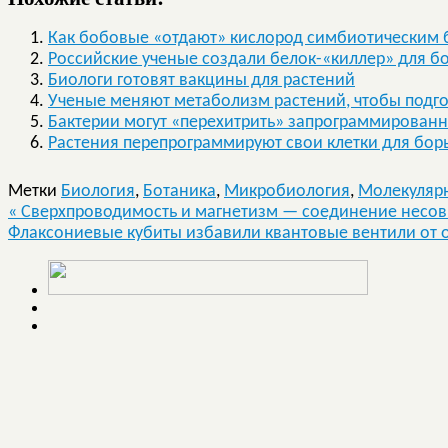
Как бобовые «отдают» кислород симбиотическим б
Российские ученые создали белок-«киллер» для б
Биологи готовят вакцины для растений
Ученые меняют метаболизм растений, чтобы подгот
Бактерии могут «перехитрить» запрограммированн
Растения перепрограммируют свои клетки для бор
Метки
Биология
,
Ботаника
,
Микробиология
,
Молекуляр
«
Сверхпроводимость и магнетизм — соединение несо
Флаксониевые кубиты избавили квантовые вентили от