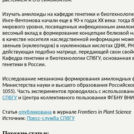
растением и его симбионтом.
Изучать амилоиды на кафедре генетики и биотехнологи
Инге-Вечтомова начали еще в 90-х годах XX века: тогд
мирового уровня, посвященных инфекционным амилоид
весомый вклад в формирование концепции белковой на
в качестве носителя наследственной информации может
звеньев (нуклеотидов) в нуклеиновых кислотах (ДНК, РНК
действующая подобно матрице, передающей свои свойс
Кафедра генетики и биотехнологии СПбГУ, основанная в
генетики в России.
Исследование механизма формирования амилоидных ф
Министерства науки и высшего образования Российско
1055). Часть экспериментов проводилась с использова
СПбГУ
и Центра коллективного пользования ФГБНУ ВН
Статья
опубликована
в журнале
Frontiers in Plant Science
Источник:
Пресс-служба СПбГУ
Похожие статьи: