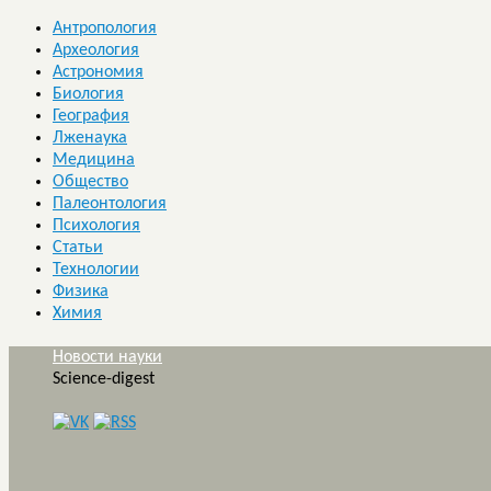
Антропология
Археология
Астрономия
Биология
География
Лженаука
Медицина
Общество
Палеонтология
Психология
Статьи
Технологии
Физика
Химия
Новости науки
Science-digest