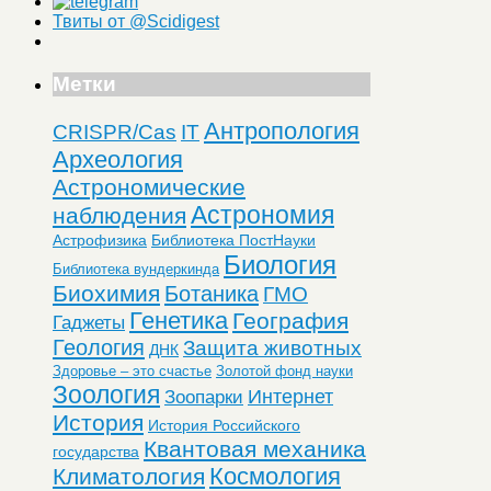
Твиты от @Scidigest
Метки
Антропология
CRISPR/Cas
IT
Археология
Астрономические
Астрономия
наблюдения
Астрофизика
Библиотека ПостНауки
Биология
Библиотека вундеркинда
Биохимия
Ботаника
ГМО
Генетика
География
Гаджеты
Геология
Защита животных
ДНК
Здоровье – это счастье
Золотой фонд науки
Зоология
Интернет
Зоопарки
История
История Российского
Квантовая механика
государства
Космология
Климатология