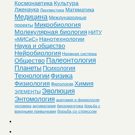
Космонавтика
Культура
Лженаука
Математика
Лингвистика
Медицина
Международные
Микробиология
проекты
Молекулярная биология
НИТУ
Нанотехнологии
«МИСиС»
Наука и общество
Нейробиология
Нервная система
Палеонтология
Общество
Планеты
Психология
Технологии
Физика
Физиология
Химия
Филология
Эволюция
ЭЛЕМЕНТЫ
Энтомология
анатомия и физиология
человека
антиматерия
биоэнергетика
борьба с
борьба со стрессом
вредными привычками