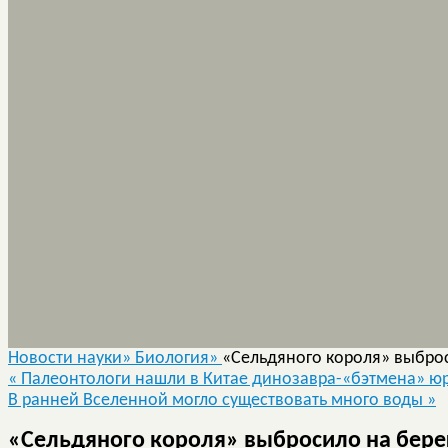
Новости науки»
Биология»
«Сельдяного короля» выбро
«
Палеонтологи нашли в Китае динозавра-«бэтмена» юр
В ранней Вселенной могло существовать много воды
»
«Сельдяного короля» выбросило на бере