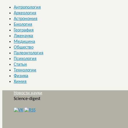
Антропология
Археология
Астрономия
Биология
География
Лженаука
Медицина
Общество
Палеонтология
Психология
Статьи
Технологии
Физика
Химия
Новости науки
Science-digest