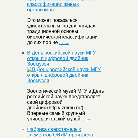
Это может показаться
удивительным, но для «вида» –
традиционной основы
биологической классификации –
до сих пор не
... →
В День российской науки МГУ
открыл цифровой двойник
Зоомузея
Зоологический музей МГУ в День
российской науки представляет
свой цифровой
двойник (http://izmmu.ru/).
Впервые самый крупный
университетский музей
... →
Фабрика сверхтяжелых
элементов ОИЯИ произвела