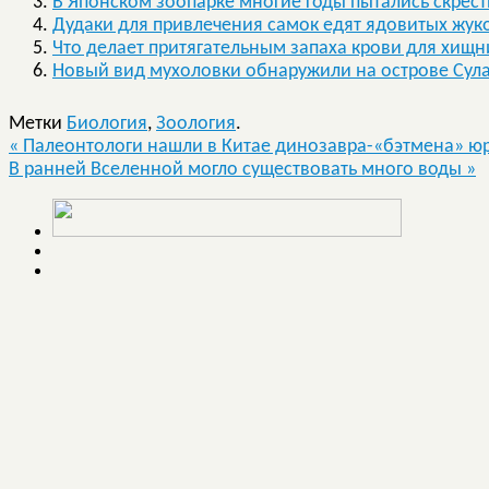
В Японском зоопарке многие годы пытались скрест
Дудаки для привлечения самок едят ядовитых жу
Что делает притягательным запаха крови для хищн
Новый вид мухоловки обнаружили на острове Сул
Метки
Биология
,
Зоология
.
«
Палеонтологи нашли в Китае динозавра-«бэтмена» юр
В ранней Вселенной могло существовать много воды
»