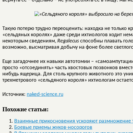
вернуть ее – отдельно – не употреблять ее в пищу: мы н
Такую потерю трудно переоценить: находка не только кр
«сельдяных королях» даже среди ихтиологов ходит нем
некоторым сведениям,
Regalecus
способны плавать голо
возможно, высматривая добычу на фоне более светлого
Еще загадочнее их навыки автотомии – «самоампутаци
просто «отсоединять» часть хвостовых позвонков вместе
нибудь ящерица. Для столь крупного животного это уни
трехметрового «сельдяного короля» ихтиологам остаетс
Источник:
naked-science.ru
Похожие статьи:
Взаимные прикосновения ускоряют размножение 
Боевые приемы жуков-носорогов