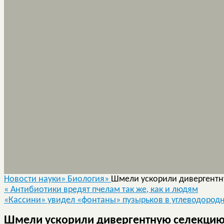
Новости науки»
Биология»
Шмели ускорили дивергентн
«
Антибиотики вредят пчелам так же, как и людям
«Кассини» увидел «фонтаны» пузырьков в углеводород
Шмели ускорили дивергентную селекцию