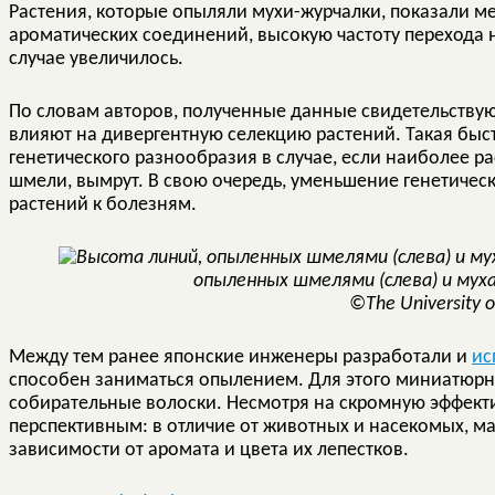
Растения, которые опыляли мухи-журчалки, показали м
ароматических соединений, высокую частоту перехода н
случае увеличилось.
По словам авторов, полученные данные свидетельствую
влияют на дивергентную селекцию растений. Такая бы
генетического разнообразия в случае, если наиболее 
шмели, вымрут. В свою очередь, уменьшение генетическ
растений к болезням.
опыленных шмелями (слева) и мух
©The University o
Между тем ранее японские инженеры разработали и
ис
способен заниматься опылением. Для этого миниатюр
собирательные волоски. Несмотря на скромную эффекти
перспективным: в отличие от животных и насекомых, м
зависимости от аромата и цвета их лепестков.