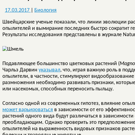
17.03.2017
|
Биология
Швейцарские ученые показали, что линии эволюции рас
опылителей и вымирание последних быстро сократит г
Результаты исследования представлены в журнале Natur
Подавляющее большинство цветковых растений (
Magnol
Чарльз Дарвин
указывал
, что, играя важную роль в по
опылители, в частности, стимулируют видообразование
размножения необходимо развивать признаки, которые
или насекомых, способных переносить пыльцу.
Согласно одной из современных гипотез, влияние опыл
может варьироваться
в зависимости от его эффективнос
растений одного вида будут различаться в зависимости 
преобладающим. Однако проверить это предположение 
опылителей на выраженность видовых признаков расте