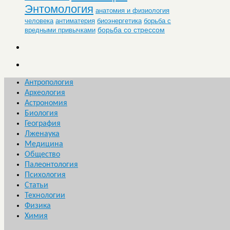
Энтомология
анатомия и физиология
человека
антиматерия
биоэнергетика
борьба с
борьба со стрессом
вредными привычками
Антропология
Археология
Астрономия
Биология
География
Лженаука
Медицина
Общество
Палеонтология
Психология
Статьи
Технологии
Физика
Химия