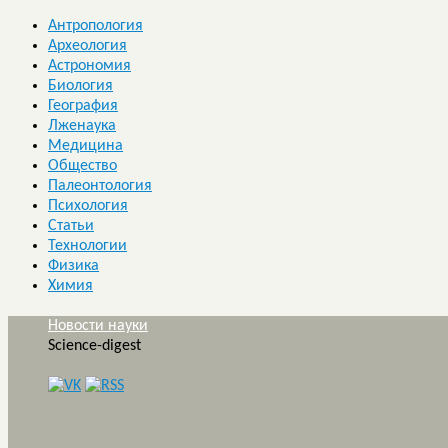
Антропология
Археология
Астрономия
Биология
География
Лженаука
Медицина
Общество
Палеонтология
Психология
Статьи
Технологии
Физика
Химия
Новости науки
Science-digest