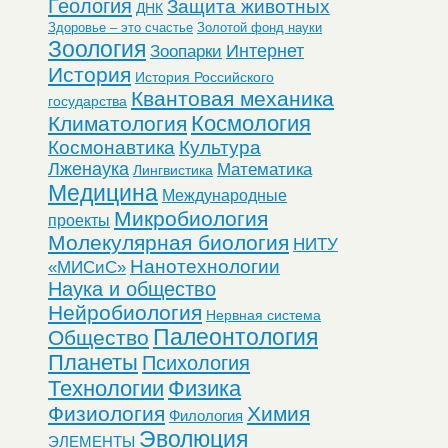
Геология
Защита животных
ДНК
Здоровье – это счастье
Золотой фонд науки
Зоология
Интернет
Зоопарки
История
История Российского
Квантовая механика
государства
Космология
Климатология
Космонавтика
Культура
Лженаука
Математика
Лингвистика
Медицина
Международные
Микробиология
проекты
Молекулярная биология
НИТУ
Нанотехнологии
«МИСиС»
Наука и общество
Нейробиология
Нервная система
Палеонтология
Общество
Планеты
Психология
Технологии
Физика
Физиология
Химия
Филология
Эволюция
ЭЛЕМЕНТЫ