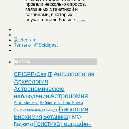
провели несколько опросов,
связанных с генетикой и
вакцинами, в которых
поучаствовало больше
... →
Твиты от @Scidigest
Метки
Антропология
CRISPR/Cas
IT
Археология
Астрономические
Астрономия
наблюдения
Астрофизика
Библиотека ПостНауки
Биология
Библиотека вундеркинда
Биохимия
Ботаника
ГМО
Генетика
География
Гаджеты