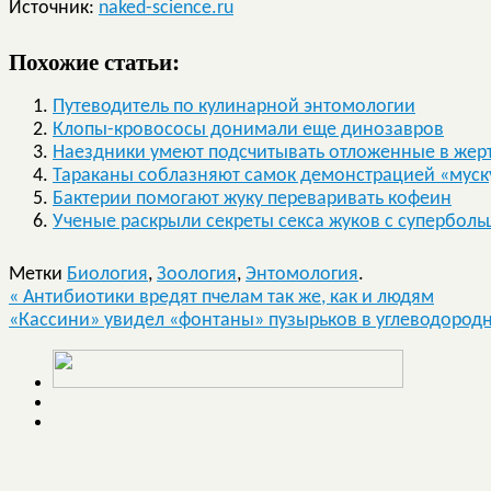
Источник:
naked-science.ru
Похожие статьи:
Путеводитель по кулинарной энтомологии
Клопы-кровососы донимали еще динозавров
Наездники умеют подсчитывать отложенные в жер
Тараканы соблазняют самок демонстрацией «муск
Бактерии помогают жуку переваривать кофеин
Ученые раскрыли секреты секса жуков с супербол
Метки
Биология
,
Зоология
,
Энтомология
.
«
Антибиотики вредят пчелам так же, как и людям
«Кассини» увидел «фонтаны» пузырьков в углеводород