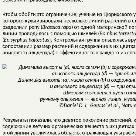
болезни и травоядные животные.
Чтобы обойти это ограничение, ученые из Цюрихского 
которого культивировали несколько линий растений в с
разделили репу (
Brassica rapa
) от одной материнской по
линии проводилось с помощью шмелей (
Bombus terrestr
(
Episyrphus balteatus
). Контрольная группа опылялась вр
сопоставили размер растений и содержание в их цветка
анисового альдегида) с эффективностью каждого из спо
Динамика высоты (a), числа семян (b) и содержа
и анисового альдегида (d) — при оп
Шмелям соответствует синяя
ручному опыления — черная линия, мух
©Daniel D. L. Gervasi et al., Nat
Результаты показали, что девятое поколение растений,
содержание летучих органических веществ в их цветках 
этой линии увеличилась область, отражающая ультрафи