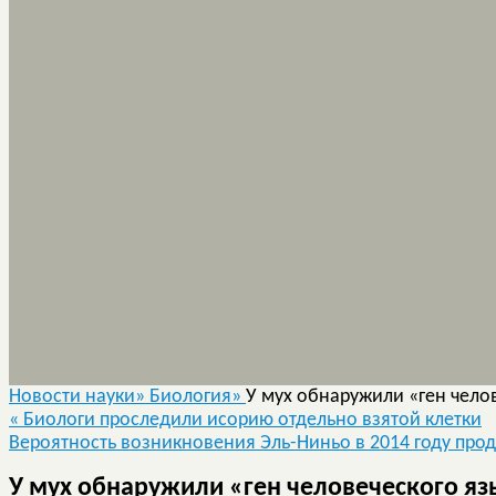
Новости науки»
Биология»
У мух обнаружили «ген чело
«
Биологи проследили исорию отдельно взятой клетки
Вероятность возникновения Эль-Ниньо в 2014 году про
У мух обнаружили «ген человеческого я