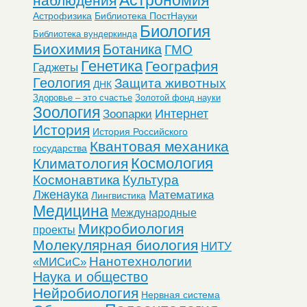
наблюдения
Астрофизика
Библиотека ПостНауки
Биология
Библиотека вундеркинда
Биохимия
Ботаника
ГМО
Генетика
География
Гаджеты
Геология
Защита животных
ДНК
Здоровье – это счастье
Золотой фонд науки
Зоология
Интернет
Зоопарки
История
История Российского
Квантовая механика
государства
Космология
Климатология
Космонавтика
Культура
Лженаука
Математика
Лингвистика
Медицина
Международные
Микробиология
проекты
Молекулярная биология
НИТУ
Нанотехнологии
«МИСиС»
Наука и общество
Нейробиология
Нервная система