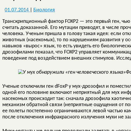
01.07.2014
|
Биология
Транскрипционный фактор FOXP2 — это первый ген, чью 
считать доказанной. Его мутации приводят, в числе проч
человека. Ученым пришла в голову такая идея: если от
животных (насекомых), то по нарушениям развития у ос
навыков «вырос» язык, то есть увидеть его биологичес
дрозофилами показал, что FOXP2 управляет коммуника
поведение под воздействием внешних стимулов. Иссле
Фо
Ученые отключили ген dFoxP у мух-дрозофил и помести
одной его половине включают неприятный для мух инф
насекомых происходит так: сначала дрозофила хаотичн
механизм обратной связи (неприятные ощущения от по
ее полеты постепенно ограничиваются левой частью кам
после отключения инфракрасного излучения мухи не за