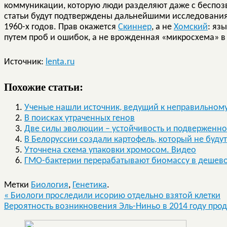
коммуникации, которую люди разделяют даже с беспо
статьи будут подтверждены дальнейшими исследованиям
1960-х годов. Прав окажется
Скиннер
, а не
Хомский
: яз
путем проб и ошибок, а не врожденная «микросхема» в
Источник:
lenta.ru
Похожие статьи:
Ученые нашли источник, ведущий к неправильном
В поисках утраченных генов
Две силы эволюции – устойчивость и подверженно
В Белоруссии создали картофель, который не будут
Уточнена схема упаковки хромосом. Видео
ГМО-бактерии перерабатывают биомассу в дешево
Метки
Биология
,
Генетика
.
«
Биологи проследили исорию отдельно взятой клетки
Вероятность возникновения Эль-Ниньо в 2014 году про