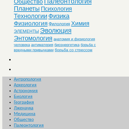
Палеонтология
Общество
Планеты
Психология
Технологии
Физика
Физиология
Химия
Филология
Эволюция
ЭЛЕМЕНТЫ
Энтомология
анатомия и физиология
человека
антиматерия
биоэнергетика
борьба с
борьба со стрессом
вредными привычками
Антропология
Археология
Астрономия
Биология
География
Лженаука
Медицина
Общество
Палеонтология