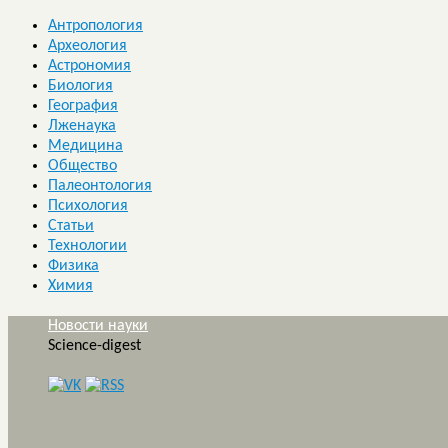
Антропология
Археология
Астрономия
Биология
География
Лженаука
Медицина
Общество
Палеонтология
Психология
Статьи
Технологии
Физика
Химия
Новости науки
Science-digest