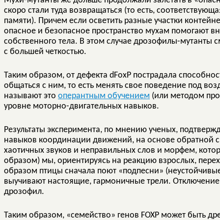
Мухи-мутанты же дольше продолжали залетать в «опасн
скоро стали туда возвращаться (то есть, соответствующа
памяти). Причем если осветить разные участки контейн
опасное и безопасное пространство мухам помогают вн
собственного тела. В этом случае дрозофилы-мутанты с
с большей четкостью.
Таким образом, от дефекта dFoxP пострадала способност
общаться с ним, то есть менять свое поведение под во
называют это
оперантным обучением
(или методом про
уровне моторно-двигательных навыков.
Результаты эксперимента, по мнению ученых, подтверж
навыков координации движений, на основе обратной свя
хаотичных звуков и неправильных слов и морфем, кот
образом) мы, ориентируясь на реакцию взрослых, пере
образом птицы сначала поют «подпесни» (неустойчивые
выучивают настоящие, гармоничные трели. Отключение 
дрозофил.
Таким образом, «семейство» генов FOXP может быть д