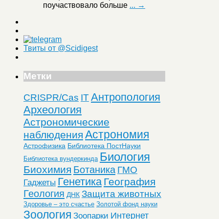
поучаствовало больше
... →
Твиты от @Scidigest
Метки
Антропология
CRISPR/Cas
IT
Археология
Астрономические
Астрономия
наблюдения
Астрофизика
Библиотека ПостНауки
Биология
Библиотека вундеркинда
Биохимия
Ботаника
ГМО
Генетика
География
Гаджеты
Геология
Защита животных
ДНК
Здоровье – это счастье
Золотой фонд науки
Зоология
Интернет
Зоопарки