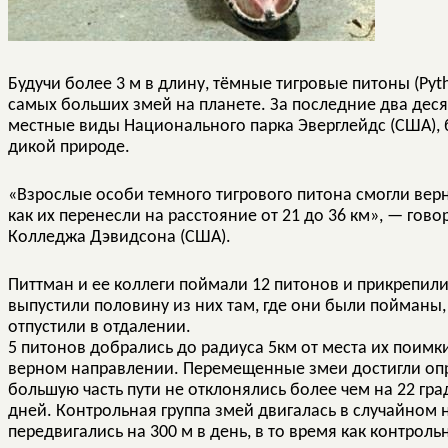
Будучи более 3 м в длину, тёмные тигровые питоны
(Pyt
самых больших змей на планете. За последние два деся
местные виды Национального парка Эверглейдс (США)
дикой природе.
«Взрослые особи темного тигрового питона смогли верну
как их перенесли на расстояние от 21 до 36 км», — гов
Колледжа Дэвидсона (США).
Питтман и ее коллеги поймали 12 питонов и прикрепили
выпустили половину из них там, где они были пойманы, 
отпустили в отдалении.
5 питонов добрались до радиуса 5км от места их поимки
верном направлении. Перемещенные змеи достигли опр
большую часть пути не отклонялись более чем на 22 гра
дней. Контрольная группа змей двигалась в случайном
передвигались на 300 м в день, в то время как контроль