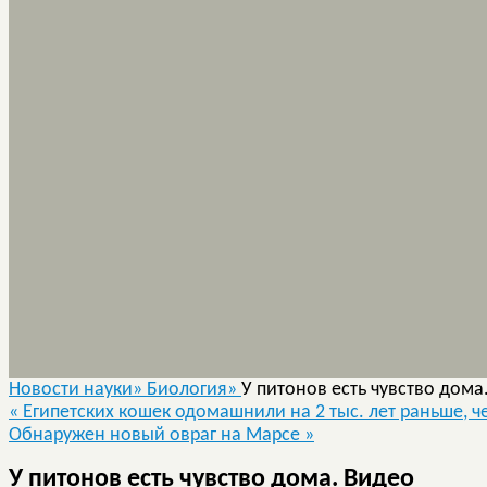
Новости науки»
Биология»
У питонов есть чувство дома
«
Египетских кошек одомашнили на 2 тыс. лет раньше, ч
Обнаружен новый овраг на Марсе
»
У питонов есть чувство дома. Видео