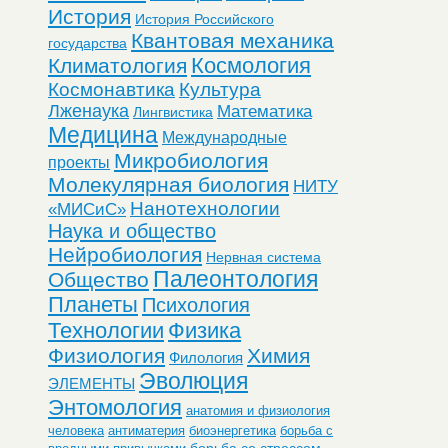
История
История Российского
Квантовая механика
государства
Космология
Климатология
Космонавтика
Культура
Лженаука
Математика
Лингвистика
Медицина
Международные
Микробиология
проекты
Молекулярная биология
НИТУ
Нанотехнологии
«МИСиС»
Наука и общество
Нейробиология
Нервная система
Палеонтология
Общество
Планеты
Психология
Технологии
Физика
Физиология
Химия
Филология
Эволюция
ЭЛЕМЕНТЫ
Энтомология
анатомия и физиология
человека
антиматерия
биоэнергетика
борьба с
борьба со стрессом