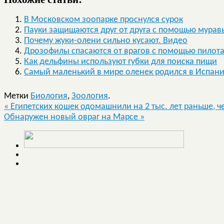
В Московском зоопарке проснулся сурок
Пауки защищаются друг от друга с помощью мурав
Почему жуки-олени сильно кусают. Видео
Дрозофилы спасаются от врагов с помощью пилот
Как дельфины используют губки для поиска пищи
Самый маленький в мире оленек родился в Испан
Метки
Биология
,
Зоология
.
«
Египетских кошек одомашнили на 2 тыс. лет раньше, ч
Обнаружен новый овраг на Марсе
»