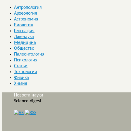
Антропология
Археология
Астрономия
Биология
География
Лженаука
Медицина
Общество
Палеонтология
Психология
Статьи
Технологии
Физика
Химия
Новости науки
Science-digest