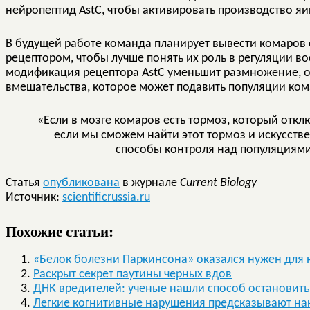
нейропептид AstC, чтобы активировать производство яи
В будущей работе команда планирует вывести комаров
рецептором, чтобы лучше понять их роль в регуляции в
модификация рецептора AstC уменьшит размножение, о
вмешательства, которое может подавить популяции ком
«Если в мозге комаров есть тормоз, который отк
если мы сможем найти этот тормоз и искусстве
способы контроля над популяциям
Статья
опубликована
в журнале
Current Biology
Источник:
scientificrussia.ru
Похожие статьи:
«Белок болезни Паркинсона» оказался нужен для 
Раскрыт секрет паутины черных вдов
ДНК вредителей: ученые нашли способ остановить
Легкие когнитивные нарушения предсказывают н