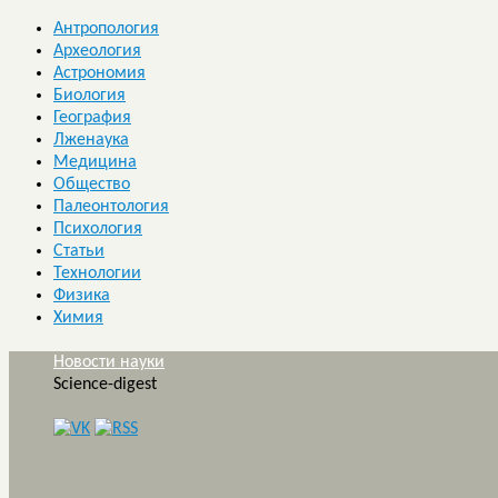
Антропология
Археология
Астрономия
Биология
География
Лженаука
Медицина
Общество
Палеонтология
Психология
Статьи
Технологии
Физика
Химия
Новости науки
Science-digest