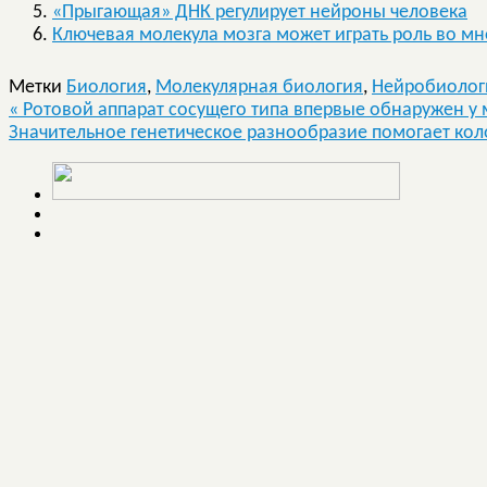
«Прыгающая» ДНК регулирует нейроны человека
Ключевая молекула мозга может играть роль во мн
Метки
Биология
,
Молекулярная биология
,
Нейробиолог
«
Ротовой аппарат сосущего типа впервые обнаружен у
Значительное генетическое разнообразие помогает кол