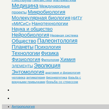
Медицина
Международные
Микробиология
проекты
Молекулярная биология
НИТУ
Нанотехнологии
«МИСиС»
Наука и общество
Нейробиология
Нервная система
Палеонтология
Общество
Планеты
Психология
Технологии
Физика
Физиология
Химия
Филология
Эволюция
ЭЛЕМЕНТЫ
Энтомология
анатомия и физиология
человека
антиматерия
биоэнергетика
борьба с
борьба со стрессом
вредными привычками
Антропология