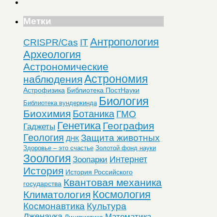
Метки
Антропология
CRISPR/Cas
IT
Археология
Астрономические
Астрономия
наблюдения
Астрофизика
Библиотека ПостНауки
Биология
Библиотека вундеркинда
Биохимия
Ботаника
ГМО
Генетика
География
Гаджеты
Геология
Защита животных
ДНК
Здоровье – это счастье
Золотой фонд науки
Зоология
Интернет
Зоопарки
История
История Российского
Квантовая механика
государства
Космология
Климатология
Космонавтика
Культура
Лженаука
Математика
Лингвистика