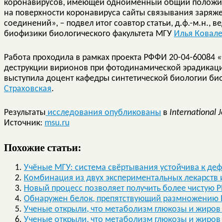
коронавирусов, имеющей одноименный общий положите
на поверхности коронавируса сайты связывания заряж
соединений», – подвел итог соавтор статьи, д.ф.-м.н.,
биофизики биологического факультета МГУ
Илья Ковал
Работа проходила в рамках проекта РФФИ 20-04-60084
деструкции вирионов при фотодинамической эрадикаци
выступила доцент кафедры синтетической биологии био
Страховская
.
Результаты
исследования опубликованы
в
International 
Источник:
msu.ru
Похожие статьи:
Учёные МГУ: система свёртывания устойчива к де
Комбинация из двух экспериментальных лекарств 
Новый процесс позволяет получить более чистую 
Обнаружен белок, препятствующий размножению
Ученые открыли, что метаболизм глюкозы и жиров
Ученые открыли, что метаболизм глюкозы и жиров