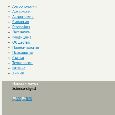
Антропология
Археология
Астрономия
Биология
География
Лженаука
Медицина
Общество
Палеонтология
Психология
Статьи
Технологии
Физика
Химия
Новости науки
Science-digest