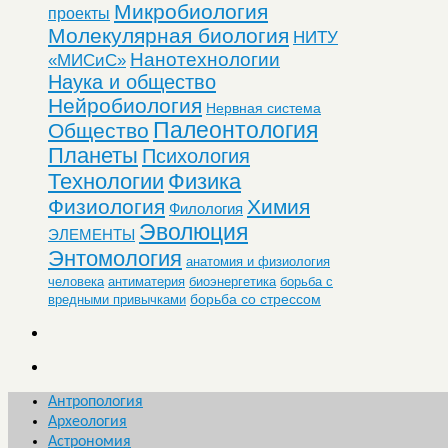
Микробиология
проекты
Молекулярная биология
НИТУ
Нанотехнологии
«МИСиС»
Наука и общество
Нейробиология
Нервная система
Палеонтология
Общество
Планеты
Психология
Технологии
Физика
Физиология
Химия
Филология
Эволюция
ЭЛЕМЕНТЫ
Энтомология
анатомия и физиология
человека
антиматерия
биоэнергетика
борьба с
борьба со стрессом
вредными привычками
Антропология
Археология
Астрономия