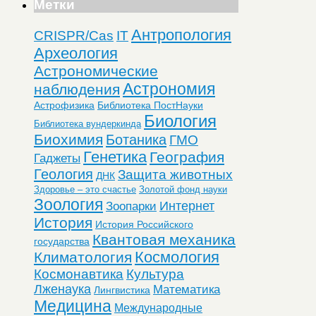
Метки
Антропология
CRISPR/Cas
IT
Археология
Астрономические
Астрономия
наблюдения
Астрофизика
Библиотека ПостНауки
Биология
Библиотека вундеркинда
Биохимия
Ботаника
ГМО
Генетика
География
Гаджеты
Геология
Защита животных
ДНК
Здоровье – это счастье
Золотой фонд науки
Зоология
Интернет
Зоопарки
История
История Российского
Квантовая механика
государства
Космология
Климатология
Космонавтика
Культура
Лженаука
Математика
Лингвистика
Медицина
Международные