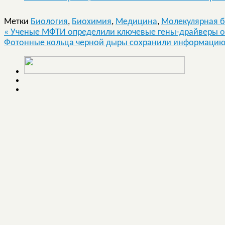
Метки
Биология
,
Биохимия
,
Медицина
,
Молекулярная 
«
Ученые МФТИ определили ключевые гены-драйверы о
Фотонные кольца черной дыры сохранили информацию