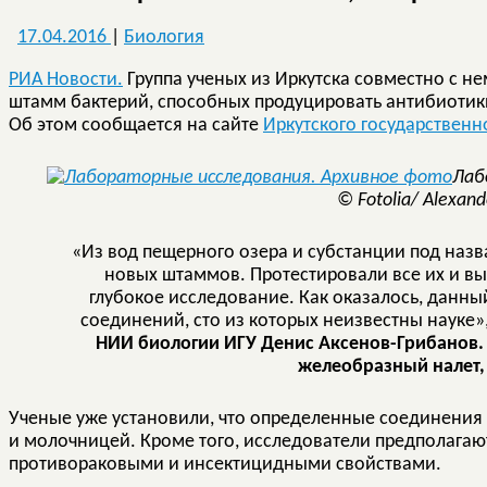
17.04.2016
|
Биология
РИА Новости.
Группа ученых из Иркутска совместно с 
штамм бактерий, способных продуцировать антибиотики
Об этом сообщается на сайте
Иркутского государственн
Лаб
© Fotolia/ Alexand
«Из вод пещерного озера и субстанции под наз
новых штаммов. Протестировали все их и вы
глубокое исследование. Как оказалось, данн
соединений, сто из которых неизвестны науке»
НИИ биологии ИГУ Денис Аксенов-Грибанов
желеобразный налет,
Ученые уже установили, что определенные соединения
и молочницей. Кроме того, исследователи предполагают
противораковыми и инсектицидными свойствами.