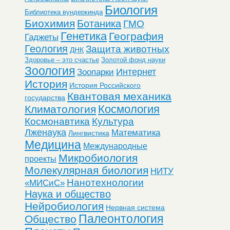
Биология
Библиотека вундеркинда
Биохимия
Ботаника
ГМО
Генетика
География
Гаджеты
Геология
Защита животных
ДНК
Здоровье – это счастье
Золотой фонд науки
Зоология
Интернет
Зоопарки
История
История Российского
Квантовая механика
государства
Космология
Климатология
Космонавтика
Культура
Лженаука
Математика
Лингвистика
Медицина
Международные
Микробиология
проекты
Молекулярная биология
НИТУ
Нанотехнологии
«МИСиС»
Наука и общество
Нейробиология
Нервная система
Палеонтология
Общество