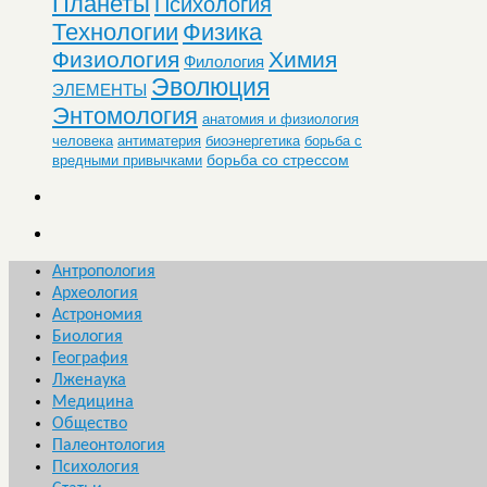
Планеты
Психология
Технологии
Физика
Физиология
Химия
Филология
Эволюция
ЭЛЕМЕНТЫ
Энтомология
анатомия и физиология
человека
антиматерия
биоэнергетика
борьба с
борьба со стрессом
вредными привычками
Антропология
Археология
Астрономия
Биология
География
Лженаука
Медицина
Общество
Палеонтология
Психология