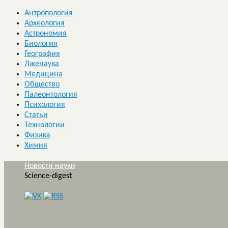
Антропология
Археология
Астрономия
Биология
География
Лженаука
Медицина
Общество
Палеонтология
Психология
Статьи
Технологии
Физика
Химия
Новости науки
Science-digest