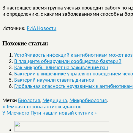
В настоящее время группа ученых проводит работу по 
и определению, с какими заболеваниями способны бор
Источник:
РИА Новости
Похожие статьи:
Устойчивость инфекций к антибиотикам может воз
В плаценте обнаружили сообщество бактерий
Как микробы влияют на заживление ран
Бактерии в кишечнике управляют поведением чел
Бактерий научили ставить диагноз
Глобальная опасность неуязвимых к антибиотика
Метки
Биология
,
Медицина
,
Микробиология
.
«
Темная сторона антиоксидантов
У Млечного Пути нашли новый спутник
»