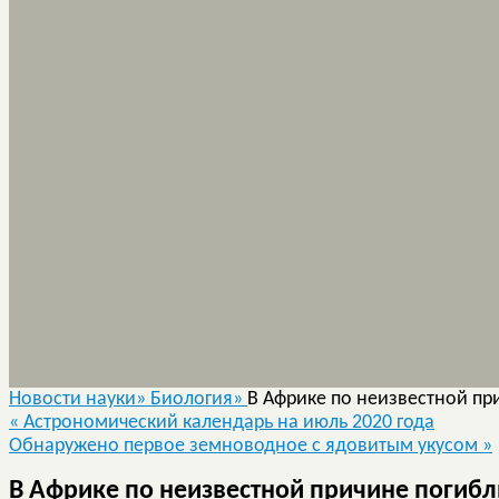
Новости науки»
Биология»
В Африке по неизвестной пр
«
Астрономический календарь на июль 2020 года
Обнаружено первое земноводное с ядовитым укусом
»
В Африке по неизвестной причине погибл