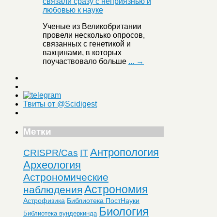
Ученые из Великобритании
провели несколько опросов,
связанных с генетикой и
вакцинами, в которых
поучаствовало больше
... →
Твиты от @Scidigest
Метки
Антропология
CRISPR/Cas
IT
Археология
Астрономические
Астрономия
наблюдения
Астрофизика
Библиотека ПостНауки
Биология
Библиотека вундеркинда