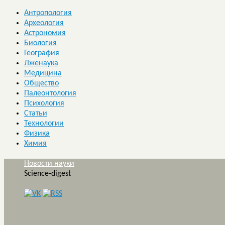
Антропология
Археология
Астрономия
Биология
География
Лженаука
Медицина
Общество
Палеонтология
Психология
Статьи
Технологии
Физика
Химия
Новости науки
Science-digest