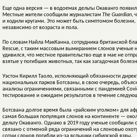
Еще одна версия — в водоемах дельты Окаванго появил
Местные жители сообщили журналистам
The Guardian
, 
и ходили кругами. Это может быть симптомом болезни
независимо от возраста и пола.
По словам Найла МакКанна, сотрудника британской бла
Rescue, с таким массовым вымиранием слонов ученые н
удивился, что местное правительство еще в мае не отп
взятые у погибших животных, так как загадочная болез
Уэстон Кирилл Таоло, исполняющий обязанности дирек
национальных парков Ботсваны, в свою очередь, объяс
анализы ограничениями, связанными с пандемией Covi
тестирование и ожидаем результатов в течение следую
Ботсвана долгое время была «райским уголком» для афр
самая большая популяция слонов на континенте — окол
дельту Окаванго. Однако в 2019 году ученые сообщили о
связано с отменой ряда ограничений на слоновью охоту
сотни слонов погибли из-за вспышки сибирской язвы.