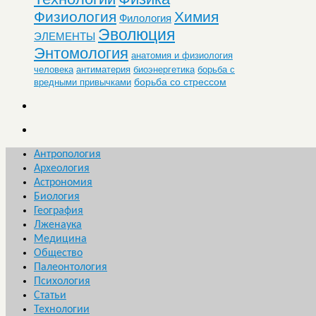
Физиология
Химия
Филология
Эволюция
ЭЛЕМЕНТЫ
Энтомология
анатомия и физиология
человека
антиматерия
биоэнергетика
борьба с
борьба со стрессом
вредными привычками
Антропология
Археология
Астрономия
Биология
География
Лженаука
Медицина
Общество
Палеонтология
Психология
Статьи
Технологии