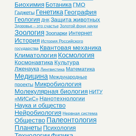
Биохимия
Ботаника
ГМО
Генетика
География
Гаджеты
Геология
Защита животных
ДНК
Здоровье – это счастье
Золотой фонд науки
Зоология
Интернет
Зоопарки
История
История Российского
Квантовая механика
государства
Космология
Климатология
Космонавтика
Культура
Лженаука
Математика
Лингвистика
Медицина
Международные
Микробиология
проекты
Молекулярная биология
НИТУ
Нанотехнологии
«МИСиС»
Наука и общество
Нейробиология
Нервная система
Палеонтология
Общество
Планеты
Психология
Технологии
Физика