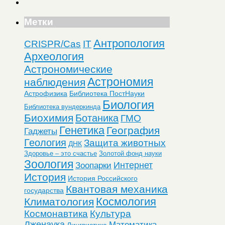
Метки
Антропология
CRISPR/Cas
IT
Археология
Астрономические
Астрономия
наблюдения
Астрофизика
Библиотека ПостНауки
Биология
Библиотека вундеркинда
Биохимия
Ботаника
ГМО
Генетика
География
Гаджеты
Геология
Защита животных
ДНК
Здоровье – это счастье
Золотой фонд науки
Зоология
Интернет
Зоопарки
История
История Российского
Квантовая механика
государства
Космология
Климатология
Космонавтика
Культура
Лженаука
Математика
Лингвистика