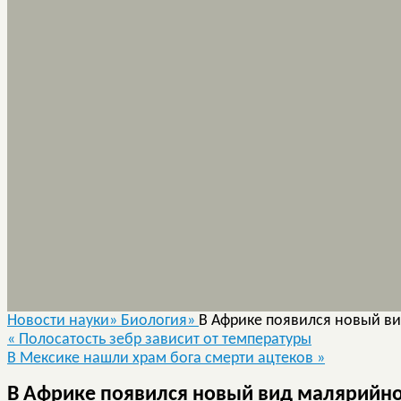
Новости науки»
Биология»
В Африке появился новый в
«
Полосатость зебр зависит от температуры
В Мексике нашли храм бога смерти ацтеков
»
В Африке появился новый вид малярийн