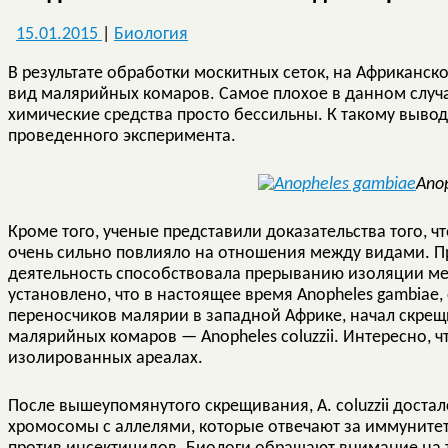
15.01.2015
|
Биология
В результате обработки москитных сеток, на Африканс
вид малярийных комаров. Самое плохое в данном случае
химические средства просто бессильны. К такому выв
проведенного эксперимента.
Ano
Кроме того, ученые представили доказательства того, 
очень сильно повлияло на отношения между видами. Пр
деятельность способствовала прерыванию изоляции ме
установлено, что в настоящее время Anopheles gambiae
переносчиков малярии в западной Африке, начал скрещ
малярийных комаров — Anopheles coluzzii. Интересно, ч
изолированных ареалах.
После вышеупомянутого скрещивания, A. coluzzii достал
хромосомы с аллелями, которые отвечают за иммунитет 