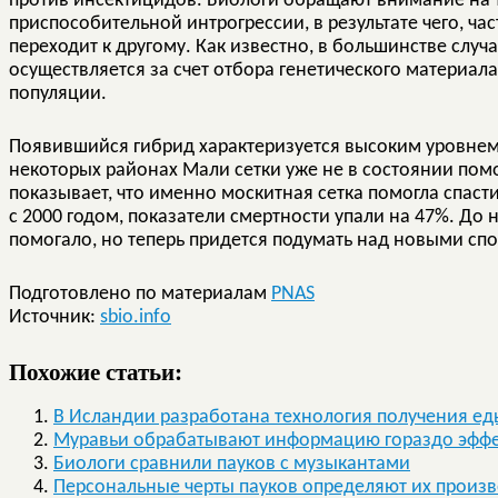
против инсектицидов. Биологи обращают внимание на то
приспособительной интрогрессии, в результате чего, ча
переходит к другому. Как известно, в большинстве слу
осуществляется за счет отбора генетического материала
популяции.
Появившийся гибрид характеризуется высоким уровнем 
некоторых районах Мали сетки уже не в состоянии помоч
показывает, что именно москитная сетка помогла спаст
с 2000 годом, показатели смертности упали на 47%. До
помогало, но теперь придется подумать над новыми спо
Подготовлено по материалам
РNAS
Источник:
sbio.info
Похожие статьи:
В Исландии разработана технология получения ед
Муравьи обрабатывают информацию гораздо эффек
Биологи сравнили пауков с музыкантами
Персональные черты пауков определяют их произв