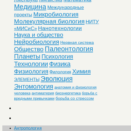
Медицина
Международные
Микробиология
проекты
Молекулярная биология
НИТУ
Нанотехнологии
«МИСиС»
Наука и общество
Нейробиология
Нервная система
Палеонтология
Общество
Планеты
Психология
Технологии
Физика
Физиология
Химия
Филология
Эволюция
ЭЛЕМЕНТЫ
Энтомология
анатомия и физиология
человека
антиматерия
биоэнергетика
борьба с
борьба со стрессом
вредными привычками
Антропология