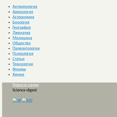
Антропология
Археология
Астрономия
Биология
География
Лженаука
Медицина
Общество
Палеонтология
Психология
Статьи
Технологии
Физика
Химия
Новости науки
Science-digest