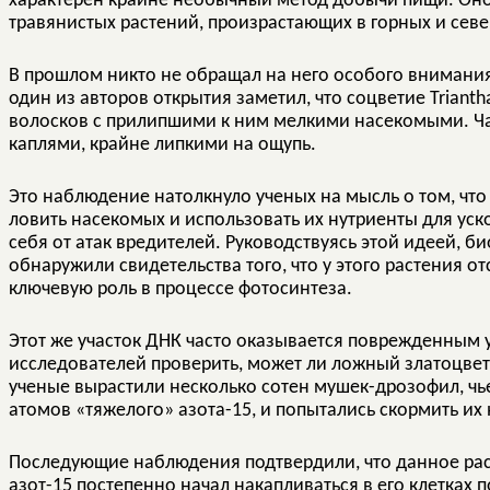
характерен крайне необычный метод добычи пищи. Оно 
травянистых растений, произрастающих в горных и сев
В прошлом никто не обращал на него особого внимания,
один из авторов открытия заметил, что соцветие Triant
волосков с прилипшими к ним мелкими насекомыми. Ча
каплями, крайне липкими на ощупь.
Это наблюдение натолкнуло ученых на мысль о том, чт
ловить насекомых и использовать их нутриенты для уско
себя от атак вредителей. Руководствуясь этой идеей, био
обнаружили свидетельства того, что у этого растения о
ключевую роль в процессе фотосинтеза.
Этот же участок ДНК часто оказывается поврежденным у
исследователей проверить, может ли ложный златоцвет
ученые вырастили несколько сотен мушек-дрозофил, чь
атомов «тяжелого» азота-15, и попытались скормить их н
Последующие наблюдения подтвердили, что данное ра
азот-15 постепенно начал накапливаться в его клетках 