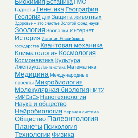
Биохимия
Ботаника
ГМО
Генетика
География
Гаджеты
Геология
Защита животных
ДНК
Здоровье – это счастье
Золотой фонд науки
Зоология
Интернет
Зоопарки
История
История Российского
Квантовая механика
государства
Космология
Климатология
Космонавтика
Культура
Лженаука
Математика
Лингвистика
Медицина
Международные
Микробиология
проекты
Молекулярная биология
НИТУ
Нанотехнологии
«МИСиС»
Наука и общество
Нейробиология
Нервная система
Палеонтология
Общество
Планеты
Психология
Технологии
Физика