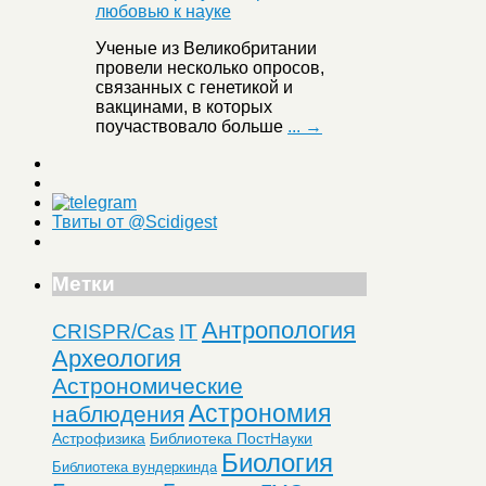
Ученые из Великобритании
провели несколько опросов,
связанных с генетикой и
вакцинами, в которых
поучаствовало больше
... →
Твиты от @Scidigest
Метки
Антропология
CRISPR/Cas
IT
Археология
Астрономические
Астрономия
наблюдения
Астрофизика
Библиотека ПостНауки
Биология
Библиотека вундеркинда