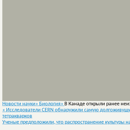
Новости науки»
Биология»
В Канаде открыли ранее неи
«
Исследователи CERN обнаружили самую долгоживущую 
тетракварков
Ученые предположили, что распространение культуры на