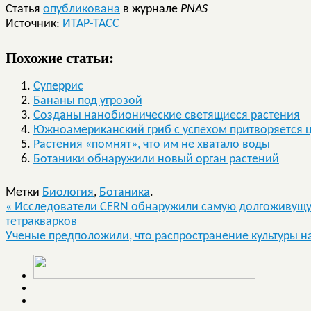
Статья
опубликована
в журнале
PNAS
Источник:
ИТАР-ТАСС
Похожие статьи:
Суперрис
Бананы под угрозой
Созданы нанобионические светящиеся растения
Южноамериканский гриб с успехом притворяется 
Растения «помнят», что им не хватало воды
Ботаники обнаружили новый орган растений
Метки
Биология
,
Ботаника
.
«
Исследователи CERN обнаружили самую долгоживущую 
тетракварков
Ученые предположили, что распространение культуры на