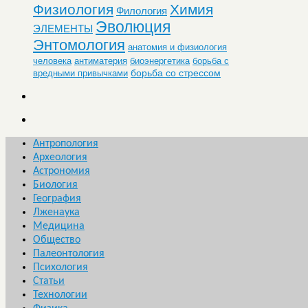
Физиология
Химия
Филология
Эволюция
ЭЛЕМЕНТЫ
Энтомология
анатомия и физиология
человека
антиматерия
биоэнергетика
борьба с
борьба со стрессом
вредными привычками
Антропология
Археология
Астрономия
Биология
География
Лженаука
Медицина
Общество
Палеонтология
Психология
Статьи
Технологии