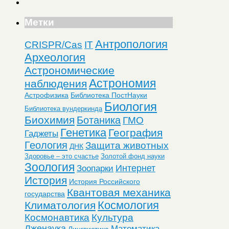
Метки
Антропология
CRISPR/Cas
IT
Археология
Астрономические
Астрономия
наблюдения
Астрофизика
Библиотека ПостНауки
Биология
Библиотека вундеркинда
Биохимия
Ботаника
ГМО
Генетика
География
Гаджеты
Геология
Защита животных
ДНК
Здоровье – это счастье
Золотой фонд науки
Зоология
Интернет
Зоопарки
История
История Российского
Квантовая механика
государства
Космология
Климатология
Космонавтика
Культура
Лженаука
Математика
Лингвистика