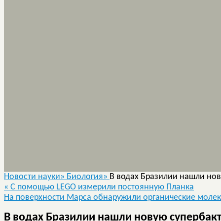
Новости науки»
Биология»
В водах Бразилии нашли но
«
C помощью LEGO измерили постоянную Планка
На поверхности Марса обнаружили органические моле
В водах Бразилии нашли новую супербак