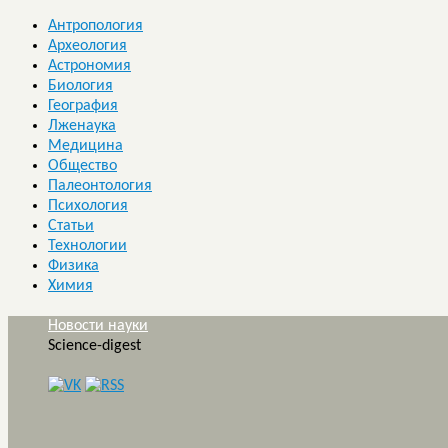
Антропология
Археология
Астрономия
Биология
География
Лженаука
Медицина
Общество
Палеонтология
Психология
Статьи
Технологии
Физика
Химия
Новости науки
Science-digest