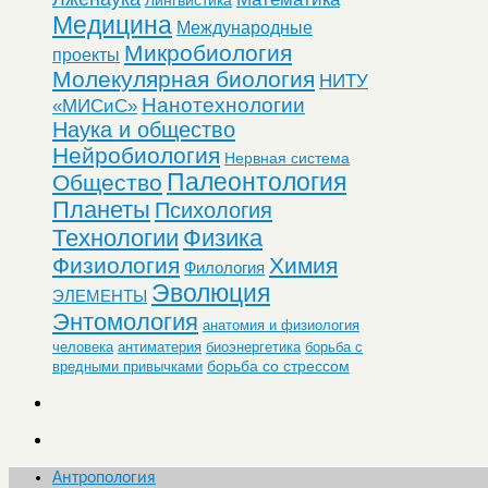
Медицина
Международные
Микробиология
проекты
Молекулярная биология
НИТУ
Нанотехнологии
«МИСиС»
Наука и общество
Нейробиология
Нервная система
Палеонтология
Общество
Планеты
Психология
Технологии
Физика
Физиология
Химия
Филология
Эволюция
ЭЛЕМЕНТЫ
Энтомология
анатомия и физиология
человека
антиматерия
биоэнергетика
борьба с
борьба со стрессом
вредными привычками
Антропология