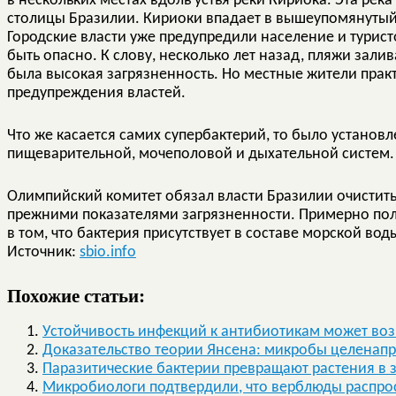
в нескольких местах вдоль устья реки Кириока. Эта рек
столицы Бразилии. Кириоки впадает в вышеупомянутый 
Городские власти уже предупредили население и туристо
быть опасно. К слову, несколько лет назад, пляжи зали
была высокая загрязненность. Но местные жители пра
предупреждения властей.
Что же касается самих супербактерий, то было установ
пищеварительной, мочеполовой и дыхательной систем.
Олимпийский комитет обязал власти Бразилии очистить
прежними показателями загрязненности. Примерно пол 
в том, что бактерия присутствует в составе морской вод
Источник:
sbio.info
Похожие статьи:
Устойчивость инфекций к антибиотикам может воз
Доказательство теории Янсена: микробы целенап
Паразитические бактерии превращают растения в 
Микробиологи подтвердили, что верблюды распро