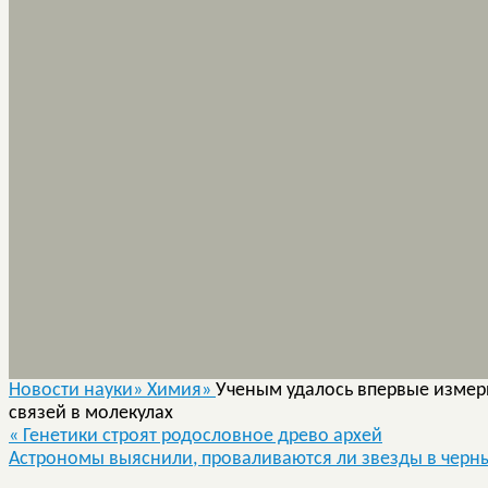
Новости науки»
Химия»
Ученым удалось впервые измер
связей в молекулах
«
Генетики строят родословное древо архей
Астрономы выяснили, проваливаются ли звезды в чер