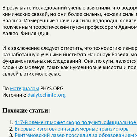
В результате исследований ученые выяснили, что водо
химических связей, но они более сильны, нежели сил
Ваальса. Измеренные значения силы водородных связе
полученным теоретическим путем профессором Адамом С
Аальто, Финляндия.
И в заключение следует отметить, что технологию изме
разработанную учеными института Нанонаук Базеля, мо
фундаментальных исследований. Она, по сути, являетс
сложных молекул, таких как нуклеиновые кислоты и по
связей в этих молекулах.
По
материалам
PHYS.ORG
Источник:
dailytechinfo.org
Похожие статьи:
117-й элемент может скоро получить официальное
Впервые изготовленны двумерные транзисторы
Рентгеновский лазер проследил за образованием 