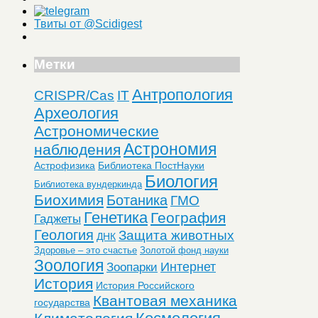
Твиты от @Scidigest
Метки
Антропология
CRISPR/Cas
IT
Археология
Астрономические
Астрономия
наблюдения
Астрофизика
Библиотека ПостНауки
Биология
Библиотека вундеркинда
Биохимия
Ботаника
ГМО
Генетика
География
Гаджеты
Геология
Защита животных
ДНК
Здоровье – это счастье
Золотой фонд науки
Зоология
Интернет
Зоопарки
История
История Российского
Квантовая механика
государства