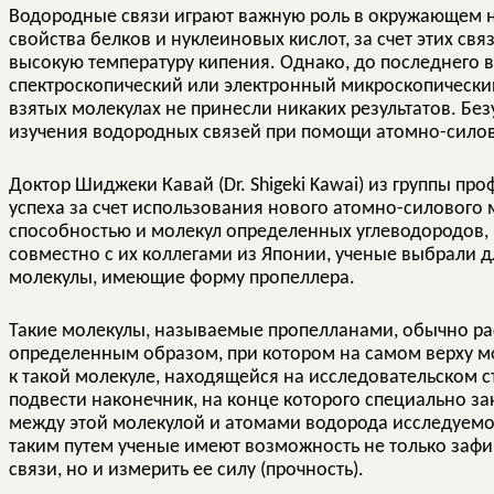
Водородные связи играют важную роль в окружающем н
свойства белков и нуклеиновых кислот, за счет этих свя
высокую температуру кипения. Однако, до последнего 
спектроскопический или электронный микроскопически
взятых молекулах не принесли никаких результатов. Б
изучения водородных связей при помощи атомно-сило
Доктор Шиджеки Кавай (Dr. Shigeki Kawai) из группы пр
успеха за счет использования нового атомно-силовог
способностью и молекул определенных углеводородов, 
совместно с их коллегами из Японии, ученые выбрали 
молекулы, имеющие форму пропеллера.
Такие молекулы, называемые пропелланами, обычно рас
определенным образом, при котором на самом верху мо
к такой молекуле, находящейся на исследовательском 
подвести наконечник, на конце которого специально зак
между этой молекулой и атомами водорода исследуемо
таким путем ученые имеют возможность не только заф
связи, но и измерить ее силу (прочность).