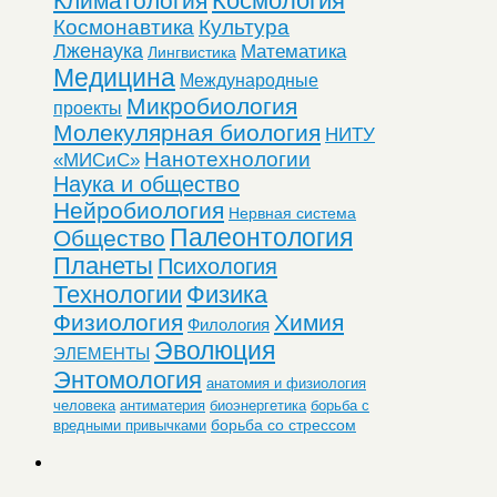
Космология
Климатология
Космонавтика
Культура
Лженаука
Математика
Лингвистика
Медицина
Международные
Микробиология
проекты
Молекулярная биология
НИТУ
Нанотехнологии
«МИСиС»
Наука и общество
Нейробиология
Нервная система
Палеонтология
Общество
Планеты
Психология
Технологии
Физика
Физиология
Химия
Филология
Эволюция
ЭЛЕМЕНТЫ
Энтомология
анатомия и физиология
человека
антиматерия
биоэнергетика
борьба с
борьба со стрессом
вредными привычками