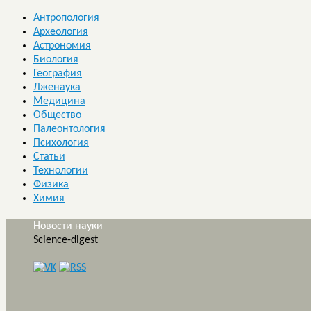
Антропология
Археология
Астрономия
Биология
География
Лженаука
Медицина
Общество
Палеонтология
Психология
Статьи
Технологии
Физика
Химия
Новости науки
Science-digest