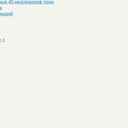
дных 40 миллиардов тонн
а
 мидий
»
»