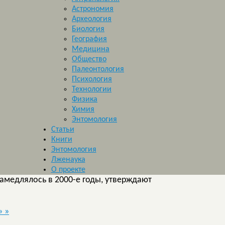
Астрономия
Археология
Биология
География
Медицина
Общество
Палеонтология
Психология
Технологии
Физика
Химия
Энтомология
Статьи
Книги
Энтомология
Лженаука
О проекте
амедлялось в 2000-е годы, утверждают
»
»