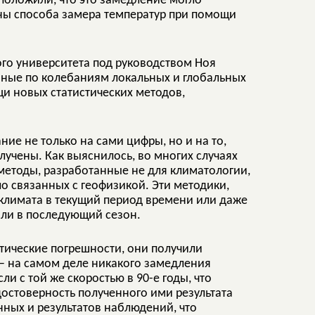
положили, что это замедление могло
ены способа замера температур при помощи
го университета под руководством Ноя
нные по колебаниям локальных и глобальных
щи новых статистических методов,
ие не только на сами цифры, но и на то,
учены. Как выяснилось, во многих случаях
методы, разработанные не для климатологии,
ло связанных с геофизикой. Эти методики,
е климата в текущий период времени или даже
 или в последующий сезон.
стические погрешности, они получили
и – на самом деле никакого замедления
и с той же скоростью в 90-е годы, что
 достоверность полученного ими результата
нных и результатов наблюдений, что