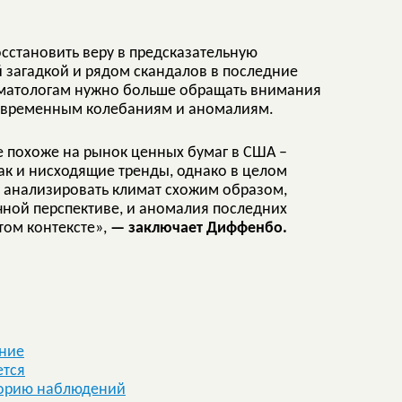
осстановить веру в предсказательную
 загадкой и рядом скандалов в последние
климатологам нужно больше обращать внимания
ковременным колебаниям и аномалиям.
е похоже на рынок ценных бумаг в США –
ак и нисходящие тренды, однако в целом
ли анализировать климат схожим образом,
чной перспективе, и аномалия последних
том контексте»,
— заключает Диффенбо.
ение
ется
сторию наблюдений