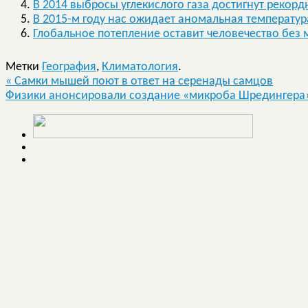
В 2014 выбросы углекислого газа достигнут рекор
В 2015-м году нас ожидает аномальная температур
Глобальное потепление оставит человечество без
Метки
География
,
Климатология
.
«
Самки мышей поют в ответ на серенады самцов
Физики анонсировали создание «микроба Шредингера