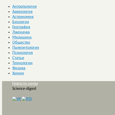
Антропология
Археология
Астрономия
Биология
География
Лженаука
Медицина
Общество
Палеонтология
Психология
Статьи
Технологии
Физика
Химия
Новости науки
Science-digest