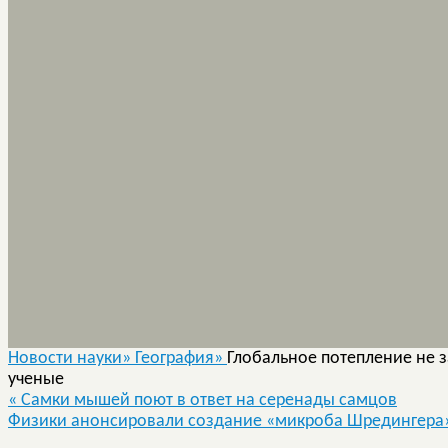
Новости науки»
География»
Глобальное потепление не з
ученые
«
Самки мышей поют в ответ на серенады самцов
Физики анонсировали создание «микроба Шредингера