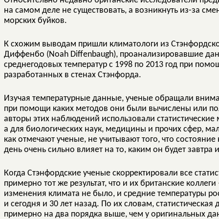
Относительно недавно британские исследователи пред
на самом деле не существовать, а возникнуть из-за см
морских буйков.
К схожим выводам пришли климатологи из Стэнфордско
Диффенбо (Noah Diffenbaugh), проанализировавшие да
среднегодовых температур с 1998 по 2013 год при помо
разработанных в стенах Стэнфорда.
Изучая температурные данные, ученые обращали вниман
при помощи каких методов они были вычислены или пол
авторы этих наблюдений использовали статистические 
а для биологических наук, медицины и прочих сфер, ма
как отмечают ученые, не учитывают того, что состояни
день очень сильно влияет на то, каким он будет завтра
Когда Стэнфордские ученые скорректировали все стати
примерно тот же результат, что и их британские коллег
изменения климата не было, и средние температуры росл
и сегодня и 30 лет назад. По их словам, статистическая
примерно на два порядка выше, чем у оригинальных да