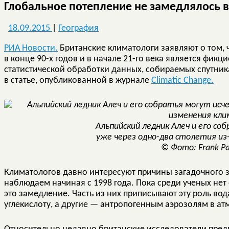
Глобальное потепление не замедлялось в
18.09.2015
|
География
РИА Новости.
Британские климатологи заявляют о том,
в конце 90-х годов и в начале 21-го века является фи
статистической обработки данных, собираемых спутни
в статье, опубликованной в журнале
Climatic Change.
Альпийский ледник Алеч и его со
уже через одно-два столетия из
© Фото: Frank Pa
Климатологов давно интересуют причины загадочного 
наблюдаем начиная с 1998 года. Пока среди ученых нет 
это замедление. Часть из них приписывают эту роль в
углекислоту, а другие — антропогенным аэрозолям в ат