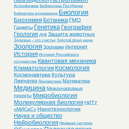
Астрофизика
Библиотека ПостНауки
Биология
Библиотека вундеркинда
Биохимия
Ботаника
ГМО
Генетика
География
Гаджеты
Геология
Защита животных
ДНК
Здоровье – это счастье
Золотой фонд науки
Зоология
Интернет
Зоопарки
История
История Российского
Квантовая механика
государства
Космология
Климатология
Космонавтика
Культура
Лженаука
Математика
Лингвистика
Медицина
Международные
Микробиология
проекты
Молекулярная биология
НИТУ
Нанотехнологии
«МИСиС»
Наука и общество
Нейробиология
Нервная система