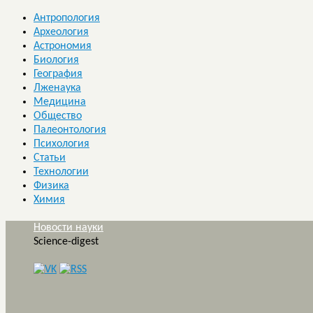
Антропология
Археология
Астрономия
Биология
География
Лженаука
Медицина
Общество
Палеонтология
Психология
Статьи
Технологии
Физика
Химия
Новости науки
Science-digest