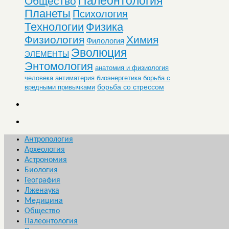
Палеонтология
Общество
Планеты
Психология
Технологии
Физика
Физиология
Химия
Филология
Эволюция
ЭЛЕМЕНТЫ
Энтомология
анатомия и физиология
человека
антиматерия
биоэнергетика
борьба с
борьба со стрессом
вредными привычками
Антропология
Археология
Астрономия
Биология
География
Лженаука
Медицина
Общество
Палеонтология