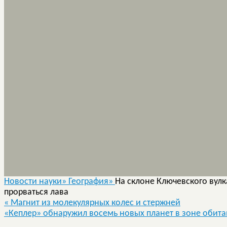
Новости науки»
География»
На склоне Ключевского вулк
прорваться лава
«
Магнит из молекулярных колес и стержней
«Кеплер» обнаружил восемь новых планет в зоне обит