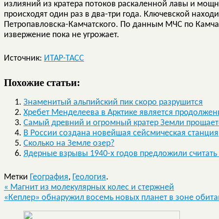
излияний из кратера потоков раскаленной лавы и мощн
происходят один раз в два-три года. Ключевской находит
Петропавловска-Камчатского. По данным МЧС по Камча
извержение пока не угрожает.
Источник:
ИТАР-ТАСС
Похожие статьи:
Знаменитый альпийский пик скоро разрушится
Хребет Менделеева в Арктике является продолже
Самый древний и огромный кратер Земли прощаетс
В России создана новейшая сейсмическая станция
Сколько на Земле озер?
Ядерные взрывы 1940-х годов предложили считать
Метки
География
,
Геология
.
«
Магнит из молекулярных колес и стержней
«Кеплер» обнаружил восемь новых планет в зоне обит