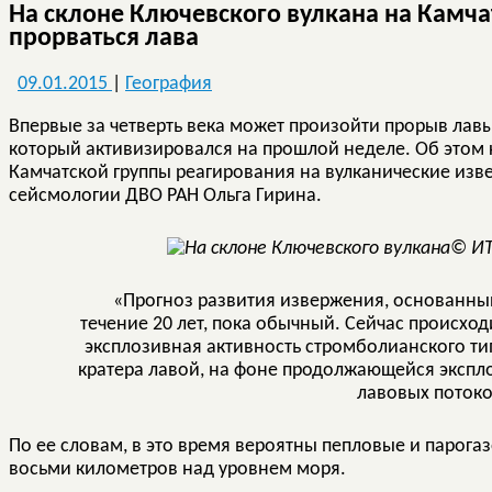
На склоне Ключевского вулкана на Камча
прорваться лава
09.01.2015
|
География
Впервые за четверть века может произойти прорыв лавы
который активизировался на прошлой неделе. Об этом 
Камчатской группы реагирования на вулканические изве
сейсмологии ДВО РАН Ольга Гирина.
©
ИТ
«Прогноз развития извержения, основанны
течение 20 лет, пока обычный. Сейчас происхо
эксплозивная активность стромболианского ти
кратера лавой, на фоне продолжающейся экспл
лавовых потоко
По ее словам, в это время вероятны пепловые и парога
восьми километров над уровнем моря.