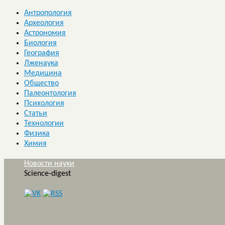
Антропология
Археология
Астрономия
Биология
География
Лженаука
Медицина
Общество
Палеонтология
Психология
Статьи
Технологии
Физика
Химия
Новости науки
Science-digest