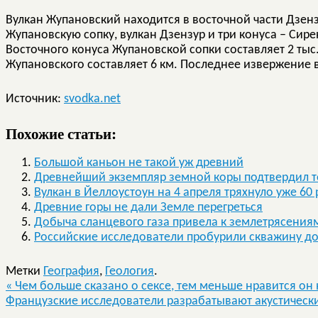
Вулкан Жупановский находится в восточной части Дзен
Жупановскую сопку, вулкан Дзензур и три конуса – Сире
Восточного конуса Жупановской сопки составляет 2 тыс
Жупановского составляет 6 км. Последнее извержение в
Источник:
svodka.net
Похожие статьи:
Большой каньон не такой уж древний
Древнейший экземпляр земной коры подтвердил т
Вулкан в Йеллоустоун на 4 апреля тряхнуло уже 60 
Древние горы не дали Земле перегреться
Добыча сланцевого газа привела к землетрясения
Российские исследователи пробурили скважину до
Метки
География
,
Геология
.
«
Чем больше сказано о сексе, тем меньше нравится он
Французские исследователи разрабатывают акустическ