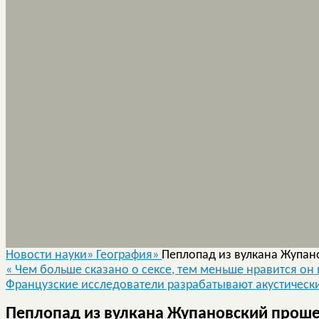
Новости науки»
География»
Пеплопад из вулкана Жупан
«
Чем больше сказано о сексе, тем меньше нравится он
Французские исследователи разрабатывают акустическ
Пеплопад из вулкана Жупановский проше