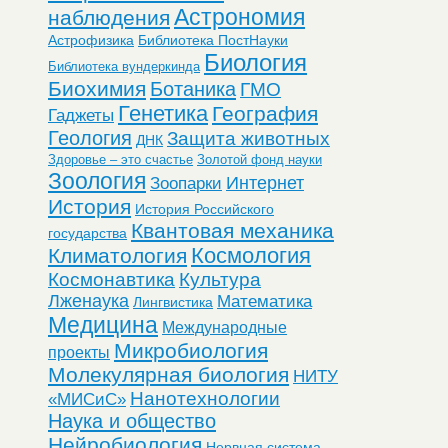
Астрономия
наблюдения
Астрофизика
Библиотека ПостНауки
Биология
Библиотека вундеркинда
Биохимия
Ботаника
ГМО
Генетика
География
Гаджеты
Геология
Защита животных
ДНК
Здоровье – это счастье
Золотой фонд науки
Зоология
Интернет
Зоопарки
История
История Российского
Квантовая механика
государства
Космология
Климатология
Космонавтика
Культура
Лженаука
Математика
Лингвистика
Медицина
Международные
Микробиология
проекты
Молекулярная биология
НИТУ
Нанотехнологии
«МИСиС»
Наука и общество
Нейробиология
Нервная система