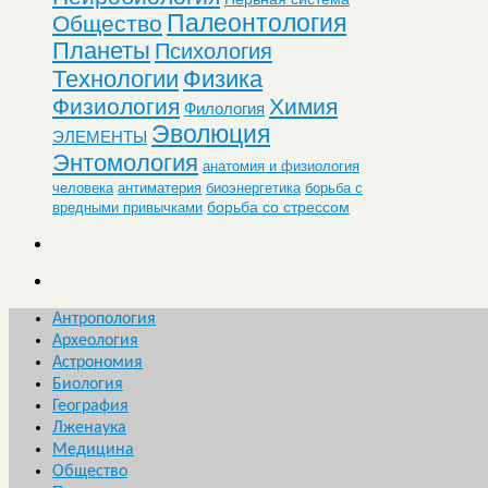
Палеонтология
Общество
Планеты
Психология
Технологии
Физика
Физиология
Химия
Филология
Эволюция
ЭЛЕМЕНТЫ
Энтомология
анатомия и физиология
человека
антиматерия
биоэнергетика
борьба с
борьба со стрессом
вредными привычками
Антропология
Археология
Астрономия
Биология
География
Лженаука
Медицина
Общество