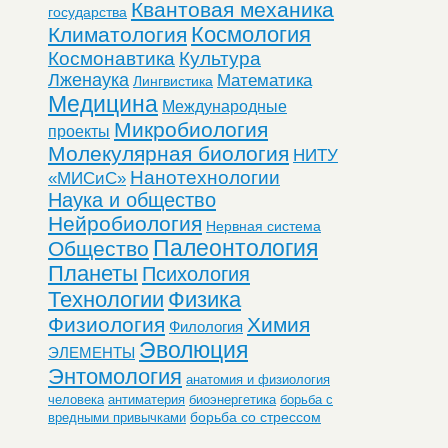
Квантовая механика
государства
Космология
Климатология
Космонавтика
Культура
Лженаука
Математика
Лингвистика
Медицина
Международные
Микробиология
проекты
Молекулярная биология
НИТУ
Нанотехнологии
«МИСиС»
Наука и общество
Нейробиология
Нервная система
Палеонтология
Общество
Планеты
Психология
Технологии
Физика
Физиология
Химия
Филология
Эволюция
ЭЛЕМЕНТЫ
Энтомология
анатомия и физиология
человека
антиматерия
биоэнергетика
борьба с
борьба со стрессом
вредными привычками