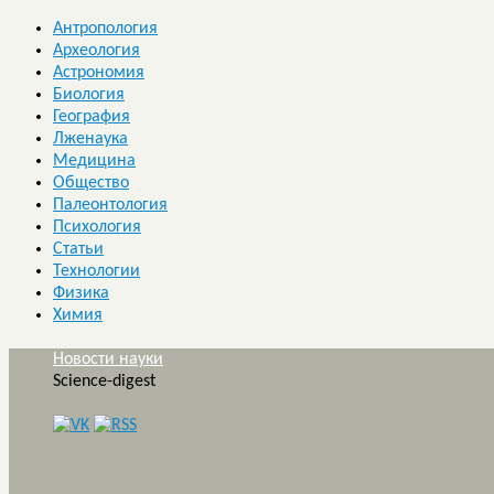
Антропология
Археология
Астрономия
Биология
География
Лженаука
Медицина
Общество
Палеонтология
Психология
Статьи
Технологии
Физика
Химия
Новости науки
Science-digest