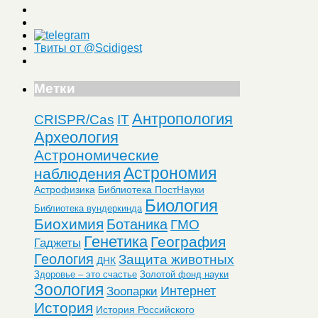
Твиты от @Scidigest
Метки
Антропология
CRISPR/Cas
IT
Археология
Астрономические
Астрономия
наблюдения
Астрофизика
Библиотека ПостНауки
Биология
Библиотека вундеркинда
Биохимия
Ботаника
ГМО
Генетика
География
Гаджеты
Геология
Защита животных
ДНК
Здоровье – это счастье
Золотой фонд науки
Зоология
Интернет
Зоопарки
История
История Российского