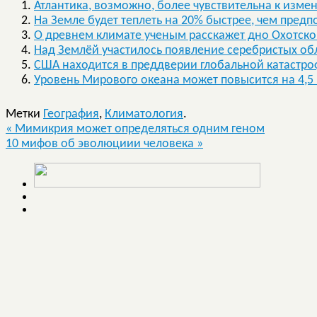
Атлантика, возможно, более чувствительна к изм
На Земле будет теплеть на 20% быстрее, чем предп
О древнем климате ученым расскажет дно Охотско
Над Землёй участилось появление серебристых об
США находится в преддверии глобальной катастр
Уровень Мирового океана может повысится на 4,5
Метки
География
,
Климатология
.
«
Мимикрия может определяться одним геном
10 мифов об эволюциии человека
»