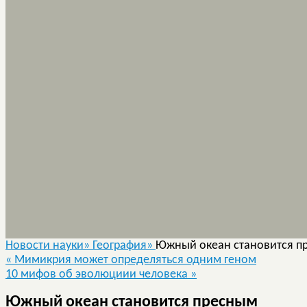
Новости науки»
География»
Южный океан становится п
«
Мимикрия может определяться одним геном
10 мифов об эволюциии человека
»
Южный океан становится пресным