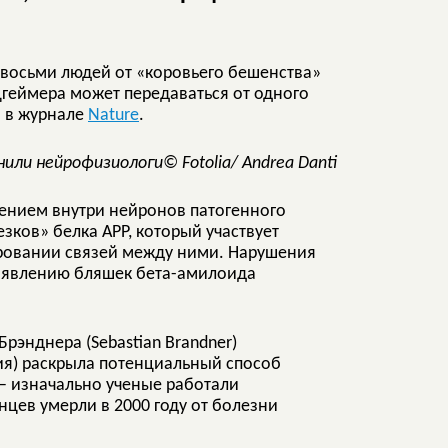
 восьми людей от «коровьего бешенства»
цгеймера может передаваться от одного
й в журнале
Nature
.
© Fotolia/ Andrea Danti
лением внутри нейронов патогенного
зков» белка APP, который участвует
ровании связей между ними. Нарушения
 появлению бляшек бета-амилоида
рэнднера (Sebastian Brandner)
ия) раскрыла потенциальный способ
– изначально ученые работали
нцев умерли в 2000 году от болезни