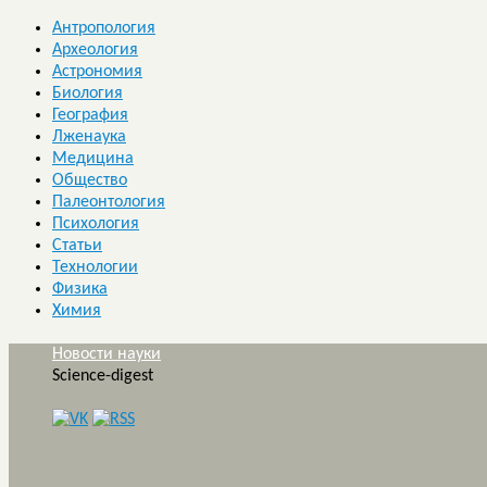
Антропология
Археология
Астрономия
Биология
География
Лженаука
Медицина
Общество
Палеонтология
Психология
Статьи
Технологии
Физика
Химия
Новости науки
Science-digest