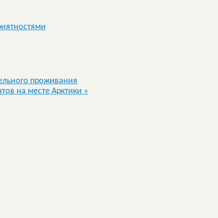
риятностями
ельного проживания
тов на месте Арктики
»