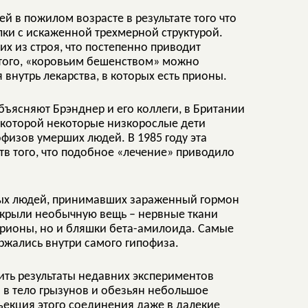
й в пожилом возрасте в результате того что
лки с искаженной трехмерной структурой.
х из строя, что постепенно приводит
 того, «коровьим бешенством» можно
 внутрь лекарства, в которых есть прионы.
бъясняют Брэнднер и его коллеги, в Британии
х которой некоторые низкорослые дети
физов умерших людей. В 1985 году эта
тв того, что подобное «лечение» приводило
бных людей, принимавших зараженный гормон
аскрыли необычную вещь – нервные ткани
прионы, но и бляшки бета-амилоида. Самые
ержались внутри самого гипофиза.
ить результаты недавних экспериментов
 в тело грызунов и обезьян небольшое
ъекция этого соединения даже в далекие