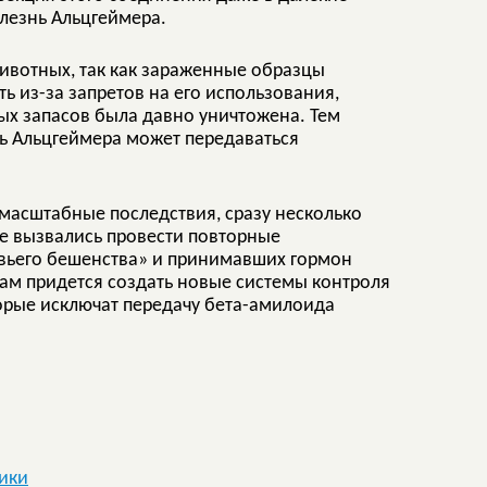
олезнь Альцгеймера.
ивотных, так как зараженные образцы
ь из-за запретов на его использования,
арых запасов была давно уничтожена. Тем
нь Альцгеймера может передаваться
масштабные последствия, сразу несколько
уже вызвались провести повторные
овьего бешенства» и принимавших гормон
икам придется создать новые системы контроля
торые исключат передачу бета-амилоида
ики