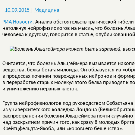
10.09.2015
|
Медицина
РИА Новости.
Анализ обстоятельств трагической гибели
натолкнул нейрофизиологов на мысль, что болезнь Аль
человека к другому, говорится в статье, опубликованно
Считается, что болезнь Альцгеймера вызывается накоп
вещества, белка бета-амилоида. Он образуется из «обре
в процессах починки поврежденных нейронов и форми
в переработке старых молекул этого белка приводят к
и уничтожению нервных клеток.
Группа нейрофизиологов под руководством Себастьяна Б
из университетского колледжа Лондона (Великобритан
распространения болезни Альцгеймера почти случайно 
над раскрытием причин того, как сразу 8 молодых брита
Крейтцфельдта-Якоба, или «коровьего бешенства».