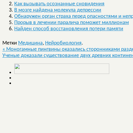
Как вызывать осознанные сновидения
В мозге найдена молекула депрессии
Обнаружен орган страха перед опасностями и неп
Прорыв в лечении паралича поможет миллионам
Найден способ восстановления потери памяти
Метки
Медицина
,
Нейробиология
.
«
Моногамные пингвины оказались сторонниками разд
Ученые доказали существование двух древних континен