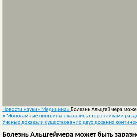
Новости науки»
Медицина»
Болезнь Альцгеймера може
«
Моногамные пингвины оказались сторонниками разд
Ученые доказали существование двух древних континен
Болезнь Альцгеймера может быть заразн