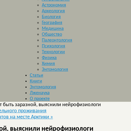
Астрономия
Археология
Биология
География
Медицина
Общество
Палеонтология
Психология
Технологии
Физика
Химия
Энтомология
Статьи
Книги
Энтомология
Лженаука
О проекте
т быть заразной, выяснили нейрофизиологи
ельного проживания
тов на месте Арктики
»
ой, выяснили нейрофизиологи