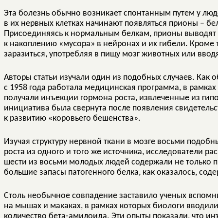
Эта болезнь обычно возникает спонтанным путем у люде
в их нервных клетках начинают появляться прионы – бе
Присоединяясь к нормальным белкам, прионы выводят и
к накоплению «мусора» в нейронах и их гибели. Кроме
заразиться, употребляя в пищу мозг животных или вводя
Авторы статьи изучали один из подобных случаев. Как о
с 1958 года работала медицинская программа, в рамка
получали инъекции гормона роста, извлеченные из гипо
инициатива была свернута после появления свидетельс
к развитию «коровьего бешенства».
Изучая структуру нервной ткани в мозге восьми подо
роста из одного и того же источника, исследователи р
шести из восьми молодых людей содержали не только 
большие запасы патогенного белка, как оказалось, сод
Столь необычное совпадение заставило ученых вспомн
на мышах и макаках, в рамках которых биологи вводили
количество бета-амилоида. Эти опыты показали, что ин