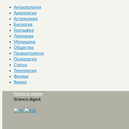
Антропология
Археология
Астрономия
Биология
География
Лженаука
Медицина
Общество
Палеонтология
Психология
Статьи
Технологии
Физика
Химия
Новости науки
Science-digest