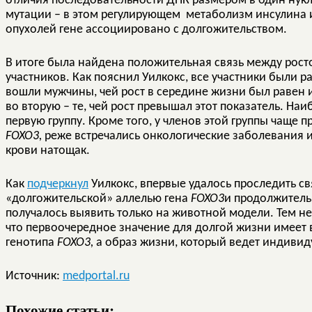
отличия последовательности ДНК размером в один нукл
мутации – в этом регулирующем метаболизм инсулина 
опухолей гене ассоциировано с долгожительством.
В итоге была найдена положительная связь между рос
участников. Как пояснил Уилкокс, все участники были р
вошли мужчины, чей рост в середине жизни был равен 
во вторую – те, чей рост превышал этот показатель. Н
первую группу. Кроме того, у членов этой группы чаще 
FOXO3,
реже встречались онкологические заболевания и
крови натощак.
Как
подчеркнул
Уилкокс, впервые удалось проследить св
«долгожительской» аллелью гена
FOXO3
и продолжитель
получалось выявить только на животной модели. Тем не 
что первоочередное значение для долгой жизни имеет в
генотипа
FOXO3,
а образ жизни, который ведет индивид
Источник:
medportal.ru
Похожие статьи: