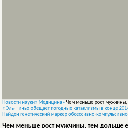
Новости науки»
Медицина»
Чем меньше рост мужчины, 
«
Эль-Ниньо обещает погодные катаклизмы в конце 2014
Найден генетический маркер обсессивно-компульсивно
Чем меньше рост мужчины, тем дольше е