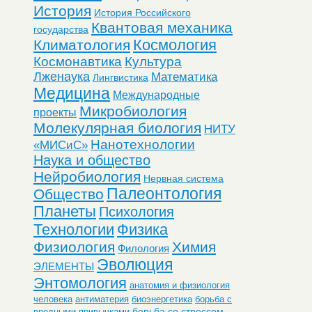
История
История Российского
Квантовая механика
государства
Космология
Климатология
Космонавтика
Культура
Лженаука
Математика
Лингвистика
Медицина
Международные
Микробиология
проекты
Молекулярная биология
НИТУ
Нанотехнологии
«МИСиС»
Наука и общество
Нейробиология
Нервная система
Палеонтология
Общество
Планеты
Психология
Технологии
Физика
Физиология
Химия
Филология
Эволюция
ЭЛЕМЕНТЫ
Энтомология
анатомия и физиология
человека
антиматерия
биоэнергетика
борьба с
борьба со стрессом
вредными привычками