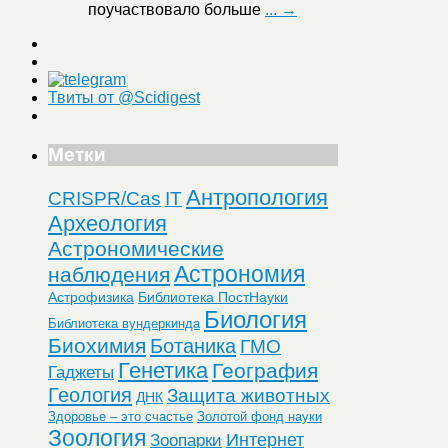
поучаствовало больше
... →
Твиты от @Scidigest
Метки
Антропология
CRISPR/Cas
IT
Археология
Астрономические
Астрономия
наблюдения
Астрофизика
Библиотека ПостНауки
Биология
Библиотека вундеркинда
Биохимия
Ботаника
ГМО
Генетика
География
Гаджеты
Геология
Защита животных
ДНК
Здоровье – это счастье
Золотой фонд науки
Зоология
Интернет
Зоопарки