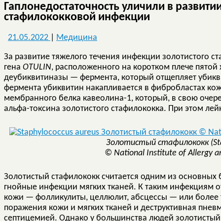
Гаплонедостаточность уличили в развит
стафилококковой инфекции
21.05.2022
|
Медицина
За развитие тяжелого течения инфекции золотистого ст
гена
OTULIN
, расположенного на коротком плече пятой 
деубиквитиназы — фермента, который отщепляет убикви
фермента убиквитин накапливается в фибробластах кож
мембранного белка кавеолина-1, который, в свою очере
альфа-токсина золотистого стафилококка. При этом ле
Золотистый стафилококк (
St
© National Institute of Allergy a
Золотистый стафилококк считается одним из основных 
гнойные инфекции мягких тканей. К таким инфекциям о
кожи — фолликулиты, целлюлит, абсцессы — или боле
поражения кожи и мягких тканей и деструктивная пнев
септицемией. Однако у большинства людей золотистый