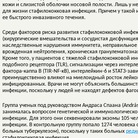
кожи и слизистой оболочки носовой полости. Лишь у н
для жизни стафилококковая инфекция. Причем у такой
ее быстрого инвазивного течения.
Среди факторов риска развития стафилококковой инфе
(хирургические вмешательства и сосудистая дисфункци
наследственные нарушения иммунитета, неправильное 
врожденная нейтропения, хроническая гранулематозная
Кроме того, у пациентов с тяжелой стафилококковой ин
подобного рецептора (TLR), сигнализации через интер
фактора-каппа B (TIR-NF-κB), интерлейкин-6 и STAT3-за
преимущественно влияют на миелоидный росток лейко
инфицированных. Врачи не могут объяснить большинст
инфекции, поскольку у людей не находят дефектов фаго
Группа ученых под руководством Андраса Спаана (András
занималась вопросом генетической и иммунологическо
инфекции. Для этого они секвенировали экзомы 105 че
инфекции. В контрольную группу попало 1274 человека 
больных туберкулезом), поскольку у таких больных
редк
стафилококковая инфекция.