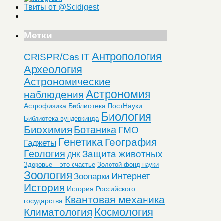
Твиты от @Scidigest
Метки
Антропология
CRISPR/Cas
IT
Археология
Астрономические
Астрономия
наблюдения
Астрофизика
Библиотека ПостНауки
Биология
Библиотека вундеркинда
Биохимия
Ботаника
ГМО
Генетика
География
Гаджеты
Геология
Защита животных
ДНК
Здоровье – это счастье
Золотой фонд науки
Зоология
Интернет
Зоопарки
История
История Российского
Квантовая механика
государства
Космология
Климатология