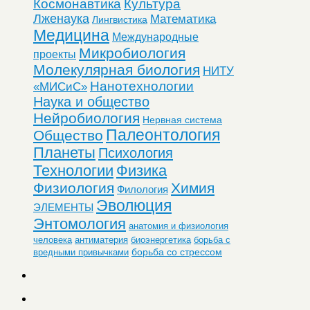
Космонавтика
Культура
Лженаука
Математика
Лингвистика
Медицина
Международные
Микробиология
проекты
Молекулярная биология
НИТУ
Нанотехнологии
«МИСиС»
Наука и общество
Нейробиология
Нервная система
Палеонтология
Общество
Планеты
Психология
Технологии
Физика
Физиология
Химия
Филология
Эволюция
ЭЛЕМЕНТЫ
Энтомология
анатомия и физиология
человека
антиматерия
биоэнергетика
борьба с
борьба со стрессом
вредными привычками