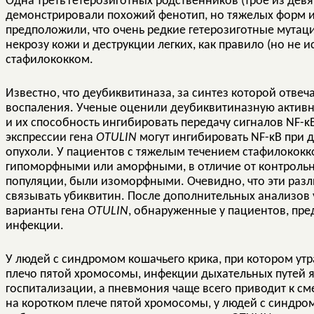
Одна треть гетерозиготных родственников (трое из дев
демонстрировали похожий фенотип, но тяжелых форм и
предположили, что очень редкие гетерозиготные мутац
некрозу кожи и деструкции легких, как правило (но не 
стафилококком.
Известно, что деубиквитиназа, за синтез которой отвеч
воспаления. Ученые оценили деубиквитиназную активно
и их способность ингибировать передачу сигналов NF-κ
экспрессии гена
OTULIN
могут ингибировать NF-κB при 
опухоли. У пациентов с тяжелым течением стафилокок
гипоморфными или аморфными, в отличие от контрольной
популяции, были изоморфными. Очевидно, что эти разл
связывать убиквитин. После дополнительных анализов 
варианты гена
OTULIN
, обнаруженные у пациентов, пр
инфекции.
У людей с синдромом кошачьего крика, при котором утр
плечо пятой хромосомы, инфекции дыхательных путей 
госпитализации, а пневмония чаще всего приводит к см
на коротком плече пятой хромосомы, у людей с синдро