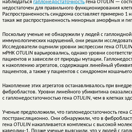
наблюдаться
гаплонедостаточность
гена
OTULIN
— состо
недостаточен для правильного функционирования клетк
Распространенность синдрома составляет примерно 1 
такая же распространенность минорных аморфных и г
Поскольку ученые не обнаружили у людей с гаплоидной
иммунологических нарушений, они решили исследовать 
Исследователи оценили уровни экспрессии гена
OTULI
мРНК
OTULIN
варьировались, однако уровни соответств
пациентов и зависели от природы мутации. Гаплонедос
к накоплению агрегатов, содержащих линейный убиквит
пациентов, а также у пациентов с синдромом кошачьего
Накопление этих агрегатов останавливалось при внедр
фибробластов. Уровни линейного убиквитина оказались
с гаплонедостаточностью гена
OTULIN
, чем в клетках з
Ученые предположили, что гаплонедостаточность гена
посттрансляционно. Они обнаружили, что в фибробласт
гена
OTULIN
накапливается комплексы с высокой молек
кавеолин-1. Позже ученые выяснили, что у людей с гап