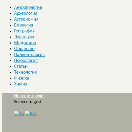
Антропология
Археология
Астрономия
Биология
География
Лженаука
Медицина
Общество
Палеонтология
Психология
Статьи
Технологии
Физика
Химия
Новости науки
Science-digest