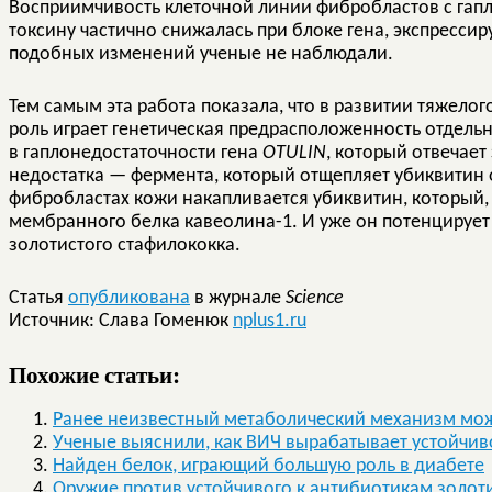
Восприимчивость клеточной линии фибробластов с гап
токсину частично снижалась при блоке гена, экспресси
подобных изменений ученые не наблюдали.
Тем самым эта работа показала, что в развитии тяжел
роль играет генетическая предрасположенность отдель
в гаплонедостаточности гена
OTULIN
, который отвечает
недостатка — фермента, который отщепляет убиквитин о
фибробластах кожи накапливается убиквитин, который,
мембранного белка кавеолина-1. И уже он потенцирует
золотистого стафилококка.
Статья
опубликована
в журнале
Science
Источник: Слава Гоменюк
nplus1.ru
Похожие статьи:
Ранее неизвестный метаболический механизм може
Ученые выяснили, как ВИЧ вырабатывает устойчиво
Найден белок, играющий большую роль в диабете
Оружие против устойчивого к антибиотикам золоти