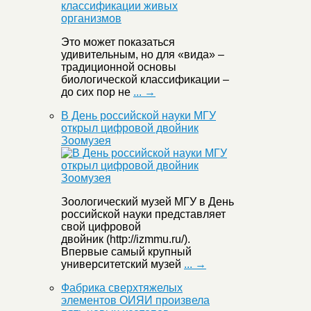
Это может показаться
удивительным, но для «вида» –
традиционной основы
биологической классификации –
до сих пор не
... →
В День российской науки МГУ
открыл цифровой двойник
Зоомузея
Зоологический музей МГУ в День
российской науки представляет
свой цифровой
двойник (http://izmmu.ru/).
Впервые самый крупный
университетский музей
... →
Фабрика сверхтяжелых
элементов ОИЯИ произвела