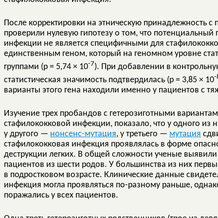
После корректировки на этническую принадлежность 
проверили нулевую гипотезу о том, что потенциальный
инфекции не является специфичными для стафилококк
единственным геном, который на геномном уровне ста
-7
группами (р = 5,74 × 10
). При добавлении в контрольну
-
статистическая значимость подтвердилась (р = 3,85 × 10
варианты этого гена находили именно у пациентов с т
Изучение трех пробандов с гетерозиготными варианта
стафилококковой инфекции, показало, что у одного из н
у другого —
нонсенс-мутация
, у третьего —
мутация
сдви
стафилококковая инфекция проявлялась в форме опасн
деструкции легких. В общей сложности ученые выявили 
пациентов из шести родов. У большинства из них перв
в подростковом возрасте. Клинические данные свидетел
инфекция могла проявляться по-разному раньше, однак
поражались у всех пациентов.