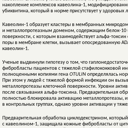
накопление комплексов кавеолина-1, модифицированны
убиквитина, который в норме присутствует у здоровых 
Кавеолин-1 образует кластеры в мембранных микродом
и металлопротеазным доменом, содержащим белок-10 
поверхности, с которым взаимодействует альфа-токсин 
поры в мембране клетки, вызывает опосредованную ADA
кавеолин-1.
Ученые выдвинули гипотезу о том, что гаплонедостаточ
фибробласты пациентов с тяжелой стафилококковой инф
полноценными копиями гена
OTULIN
определялась нор
При этом у людей с тяжелой формой инфекции он вызы
металлопротеазы клеточной поверхности. Уровни акти
после связывания альфа-токсина. Предварительная о
полностью блокировала активацию металлопротеазы, 
в контрольных группах, однако уровни активации у тя
Предварительная обработка циклодекстрином, котор
с кавеолином-1, защищала кожные фибробласты от цито