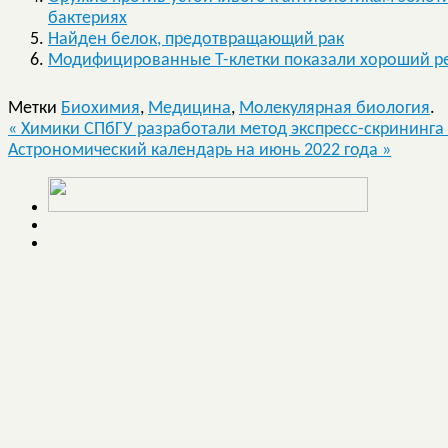
бактериях
Найден белок, предотвращающий рак
Модифицированные T-клетки показали хороший рез
Метки
Биохимия
,
Медицина
,
Молекулярная биология
.
«
Химики СПбГУ разработали метод экспресс-скрининг
Астрономический календарь на июнь 2022 года
»