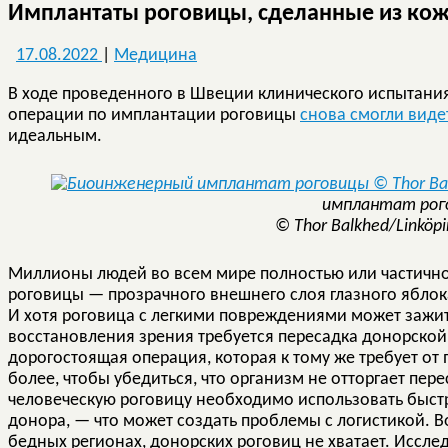
Имплантаты роговицы, сделанные из кож
17.08.2022
|
Медицина
В ходе проведенного в Швеции клинического испытани
операции по имплантации роговицы
снова смогли виде
идеальным.
имплантат рог
© Thor Balkhed/Linköpi
Миллионы людей во всем мире полностью или частично
роговицы — прозрачного внешнего слоя глазного яблока
И хотя роговица с легкими повреждениями может зажит
восстановления зрения требуется пересадка донорско
дорогостоящая операция, которая к тому же требует от 
более, чтобы убедиться, что организм не отторгает пер
человеческую роговицу необходимо использовать быстр
донора, — что может создать проблемы с логистикой. В
бедных регионах, донорских роговиц не хватает. Иссле