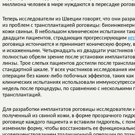
миллиона человек в мире нуждаются в пересадке рогов
Теперь исследователи из Швеции говорят, что они раз
из проблем с трансплантацией роговицы: биоинженерн
кожи свиньи. В небольшом клиническом испытании так
двадцати пациентов, страдающих прогрессирующим
ке
роговица истончается и принимает коническую форму, 
и искаженными. Четырнадцать из двадцати участников 
полностью обрели зрение после установки имплантатов
линзы. Трое слепых пациентов достигли после транспл
стандартной шкале. У всех участников исследования им
операции без каких-либо побочных эффектов, таких ка
клинических испытаниях использовали иммуносупрессив
недель после процедуры, по сравнению с несколькими 
трансплантаций.
Для разработки имплантатов роговицы исследователи 
полученный из свиной кожи, в форме прозрачного гидро
роговице каждого пациента и вставили гидрогель, с п
изменили форму, чтобы восстановить ее функциональнос
усовершенствованием традиционной операции по транс