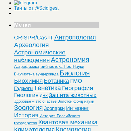
Твиты от @Scidigest
Метки
Антропология
CRISPR/Cas
IT
Археология
Астрономические
Астрономия
наблюдения
Астрофизика
Библиотека ПостНауки
Биология
Библиотека вундеркинда
Биохимия
Ботаника
ГМО
Генетика
География
Гаджеты
Геология
Защита животных
ДНК
Здоровье – это счастье
Золотой фонд науки
Зоология
Интернет
Зоопарки
История
История Российского
Квантовая механика
государства
Космология
Климатология