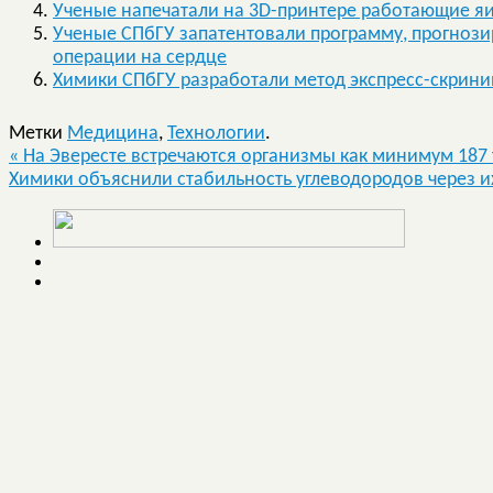
Ученые напечатали на 3D-принтере работающие я
Ученые СПбГУ запатентовали программу, прогноз
операции на сердце
Химики СПбГУ разработали метод экспресс-скрин
Метки
Медицина
,
Технологии
.
«
На Эвересте встречаются организмы как минимум 187
Химики объяснили стабильность углеводородов через и