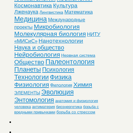
Космонавтика
Культура
Лженаука
Математика
Лингвистика
Медицина
Международные
Микробиология
проекты
Молекулярная биология
НИТУ
Нанотехнологии
«МИСиС»
Наука и общество
Нейробиология
Нервная система
Палеонтология
Общество
Планеты
Психология
Технологии
Физика
Физиология
Химия
Филология
Эволюция
ЭЛЕМЕНТЫ
Энтомология
анатомия и физиология
человека
антиматерия
биоэнергетика
борьба с
борьба со стрессом
вредными привычками