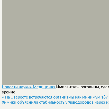
Новости науки»
Медицина»
Имплантаты роговицы, сдел
зрение
«
На Эвересте встречаются организмы как минимум 187
Химики объяснили стабильность углеводородов через и