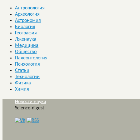
Антропология
Археология
Астрономия
Биология
География
Лженаука
Медицина
Общество
Палеонтология
Психология
Статьи
Технологии
Физика
Химия
Новости науки
Science-digest