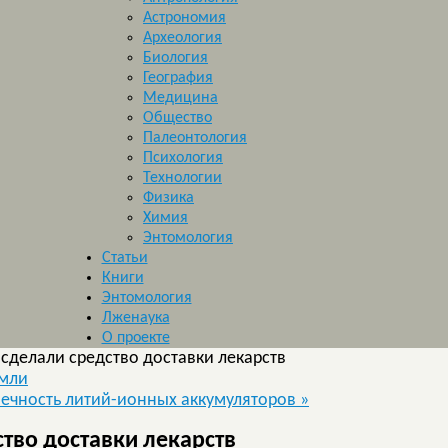
Астрономия
Археология
Биология
География
Медицина
Общество
Палеонтология
Психология
Технологии
Физика
Химия
Энтомология
Статьи
Книги
Энтомология
Лженаука
О проекте
сделали средство доставки лекарств
емли
вечность литий-ионных аккумуляторов
»
тво доставки лекарств