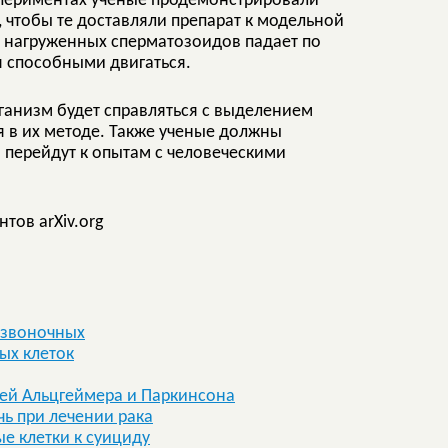
кспериментах ученые продемонстрировали
чтобы те доставляли препарат к модельной
ть нагруженных сперматозоидов падает по
я способными двигаться.
ганизм будет справляться с выделением
 в их методе. Также ученые должны
и перейдут к опытам с человеческими
тов arXiv.org
озвоночных
ых клеток
ей Альцгеймера и Паркинсона
ь при лечении рака
е клетки к суициду