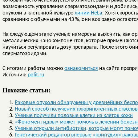
который часто используется в химиотерапии рака. В э
возможность управления сперматозоидами и добились, 
опухоли в клеточной культуре
линии HeLa
. Хотя скорос
сравнению с обычными на 43 %, они все равно остаютс
На следующем этапе ученые намерены выяснить, как ор
металлических нанокомпонентов, которые применяются
научиться регулировать дозу препарата. После этого он
сперматозоидами.
С итогами работы можно
ознакомиться
на сайте преприн
Источник:
polit.ru
Похожие статьи:
Раковые опухоли обнаружены у древнейших бесп
Новый способ получения плюрипотентных стволов
Ученые получили половые клетки из клеток кожи
«Феномен гидры» может помочь в лечении болезн
Ученые открыли антибиотики, которые могут помоч
Генетический редактор впервые «принудил» раковы