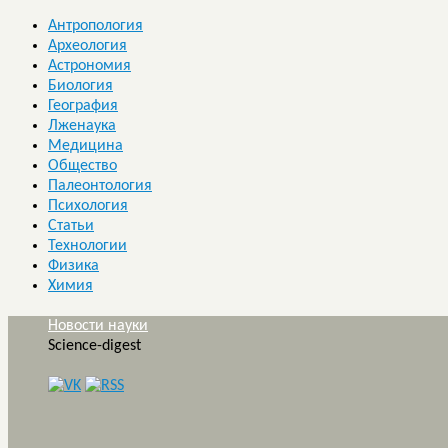
Антропология
Археология
Астрономия
Биология
География
Лженаука
Медицина
Общество
Палеонтология
Психология
Статьи
Технологии
Физика
Химия
Новости науки
Science-digest