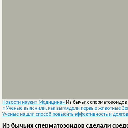
Новости науки»
Медицина»
Из бычьих сперматозоидов 
«
Ученые выяснили, как выглядели первые животные З
Ученые нашли способ повысить эффективность и долго
Из бычьих сперматозоидов сделали средс