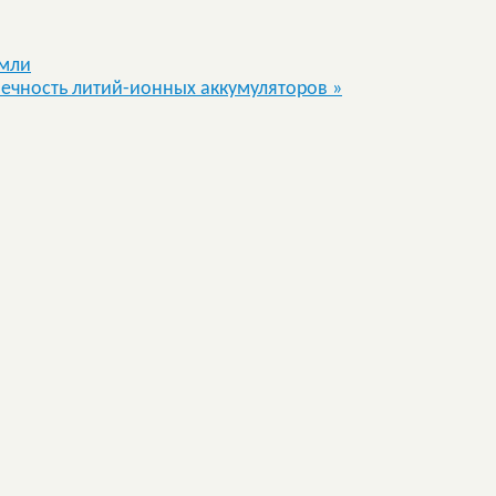
емли
вечность литий-ионных аккумуляторов
»