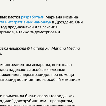
евые клетки
разработали
Мариана Медина-
ута интегративных нанонаук
в Дрездене. Они
етод предназначен для лечения
рганов, а также эндометриоза и
© Haifeng Xu, Mariana Medina
l.
м ингредиентом лекарства, впитывают
оидов надеваются особые железные
ь движением сперматозоидов при помощи
рматозоид достигает цели, особый механизм
ги применили бычьи сперматозоиды, как
рядили” доксорубицином – препаратом,