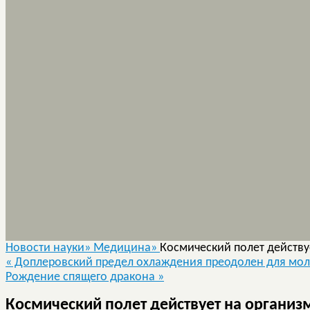
Новости науки»
Медицина»
Космический полет действу
«
Доплеровский предел охлаждения преодолен для мол
Рождение спящего дракона
»
Космический полет действует на организ