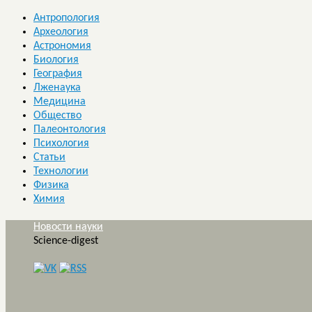
Антропология
Археология
Астрономия
Биология
География
Лженаука
Медицина
Общество
Палеонтология
Психология
Статьи
Технологии
Физика
Химия
Новости науки
Science-digest