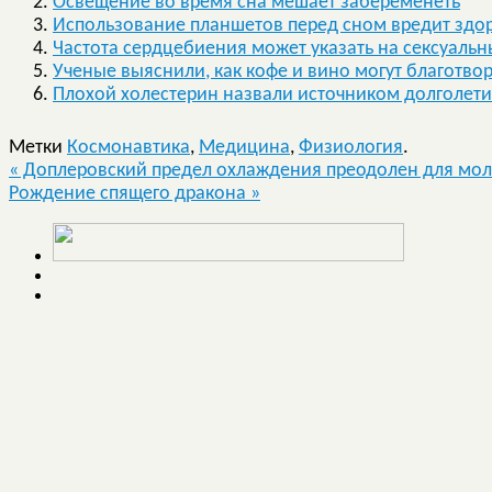
Освещение во время сна мешает забеременеть
Использование планшетов перед сном вредит здо
Частота сердцебиения может указать на сексуаль
Ученые выяснили, как кофе и вино могут благотво
Плохой холестерин назвали источником долголет
Метки
Космонавтика
,
Медицина
,
Физиология
.
«
Доплеровский предел охлаждения преодолен для мол
Рождение спящего дракона
»