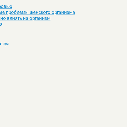
ровью
ные проблемы женского организма
рно влиять на организм
ия
екул