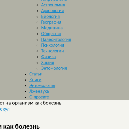
Астрономия
Археология
Биология
География
Медицина
Общество
Палеонтология
Психология
Технологии
Физика
Химия
Энтомология
Статьи
Книги
Энтомология
Лженаука
О проекте
ет на организм как болезнь
екул
м как болезнь