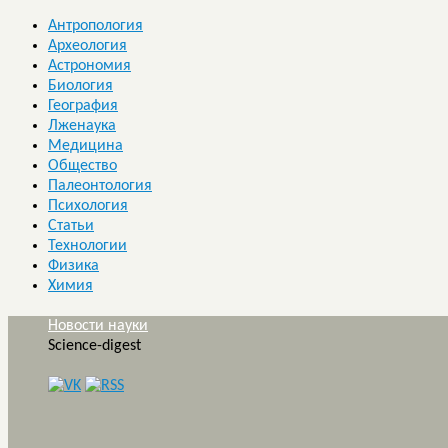
Антропология
Археология
Астрономия
Биология
География
Лженаука
Медицина
Общество
Палеонтология
Психология
Статьи
Технологии
Физика
Химия
Новости науки
Science-digest