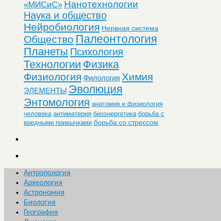
Нанотехнологии
«МИСиС»
Наука и общество
Нейробиология
Нервная система
Палеонтология
Общество
Планеты
Психология
Технологии
Физика
Физиология
Химия
Филология
Эволюция
ЭЛЕМЕНТЫ
Энтомология
анатомия и физиология
человека
антиматерия
биоэнергетика
борьба с
борьба со стрессом
вредными привычками
Антропология
Археология
Астрономия
Биология
География