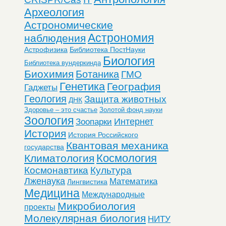
Археология
Астрономические
Астрономия
наблюдения
Астрофизика
Библиотека ПостНауки
Биология
Библиотека вундеркинда
Биохимия
Ботаника
ГМО
Генетика
География
Гаджеты
Геология
Защита животных
ДНК
Здоровье – это счастье
Золотой фонд науки
Зоология
Интернет
Зоопарки
История
История Российского
Квантовая механика
государства
Космология
Климатология
Космонавтика
Культура
Лженаука
Математика
Лингвистика
Медицина
Международные
Микробиология
проекты
Молекулярная биология
НИТУ