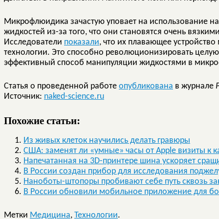
Микрофлюидика зачастую уповает на использование на
жидкостей из-за того, что они становятся очень вязкими
Исследователи
показали
, что их плавающее устройство 
технологии. Это способно революционизировать целую 
эффективный способ манипуляции жидкостями в микро
Статья о проведенной работе
опубликована
в журнале
P
Источник:
naked-science.ru
Похожие статьи:
Из живых клеток научились делать гравюры
США: заменят ли «умные» часы от Apple визиты к 
Напечатанная на 3D-принтере шина ускоряет сращ
В России создан прибор для исследования подже
Наноботы-штопоры пробивают себе путь сквозь з
В России обновили мобильное приложение для б
Метки
Медицина
,
Технологии
.