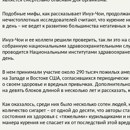
является смертельно опасным для организма.
Подобные мифы, как рассказывает Инуэ-Чои, продолжаю
нечистоплотных исследователей считают, что курение н
в день – не ведет к развитию большинства негативных 
Инуэ-Чои и ее коллеги решили проверить, так ли это на
собранную национальными здравоохранительными служ
проводится Национальными институтами здравоохранен
день.
В нем принимали участие около 290 тысяч пожилых ам
на Западе и Востоке США, согласившихся периодически 
о своем здоровье и вредных привычках. Дополнительно
на девять блоков длиной в несколько лет и рассказать, 
Как оказалось, среди них было несколько сотен людей
количество сигарет – от одной до десяти, что авторы с
состояния их здоровья с «тяжелыми» курильщиками и 
манера курения не спасает их от последствий этой вре