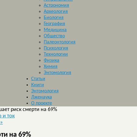
Астрономия
Археология
Биология
География
Медицина
Общество
Палеонтология
Психология
Технологии
Физика
Химия
Энтомология
Статьи
Книги
Энтомология
Лженаука
О проекте
шает риск смерти на 69%
 и ток
»
рти на 69%