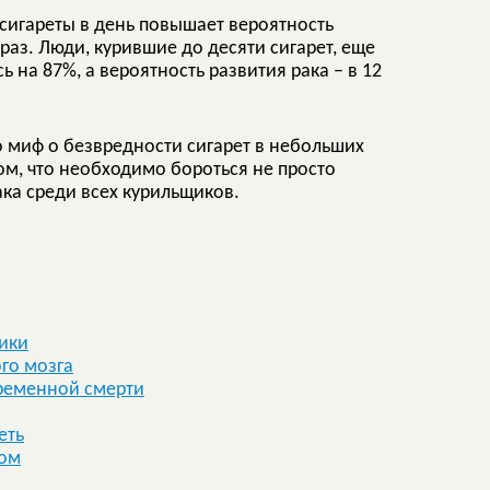
 сигареты в день повышает вероятность
 раз. Люди, курившие до десяти сигарет, еще
на 87%, а вероятность развития рака – в 12
что миф о безвредности сигарет в небольших
ом, что необходимо бороться не просто
ака среди всех курильщиков.
ики
го мозга
ременной смерти
еть
сом