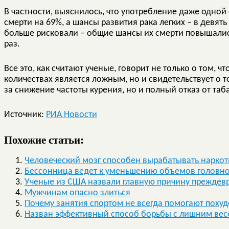
В частности, выяснилось, что употребление даже одной
смерти на 69%, а шансы развития рака легких – в девять
больше рисковали – общие шансы их смерти повышались 
раз.
Все это, как считают ученые, говорит не только о том, 
количествах является ложным, но и свидетельствует о т
за снижение частоты курения, но и полный отказ от таб
Источник:
РИА Новости
Похожие статьи:
Человеческий мозг способен вырабатывать наркот
Бессонница ведет к уменьшению объемов головно
Ученые из США назвали главную причину преждев
Мужчинам опасно злиться
Почему занятия спортом не всегда помогают похуд
Назван эффективный способ борьбы с лишним ве