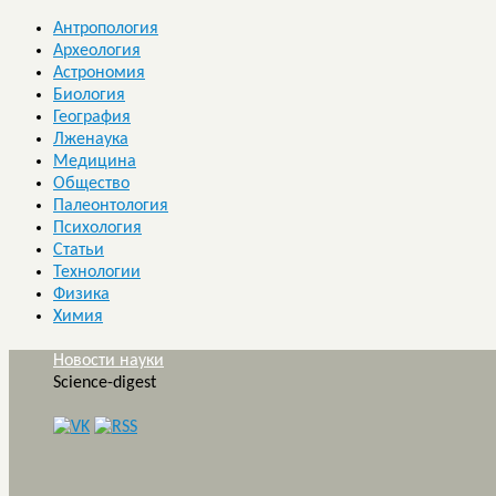
Антропология
Археология
Астрономия
Биология
География
Лженаука
Медицина
Общество
Палеонтология
Психология
Статьи
Технологии
Физика
Химия
Новости науки
Science-digest