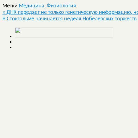
Метки
Медицина
,
Физиология
.
«
ДНК передает не только генетическую информацию, но
В Стокгольме начинается неделя Нобелевских торжеств