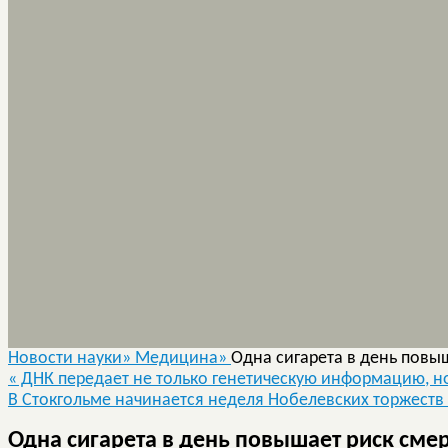
Новости науки»
Медицина»
Одна сигарета в день повы
«
ДНК передает не только генетическую информацию, но
В Стокгольме начинается неделя Нобелевских торжеств
Одна сигарета в день повышает риск сме