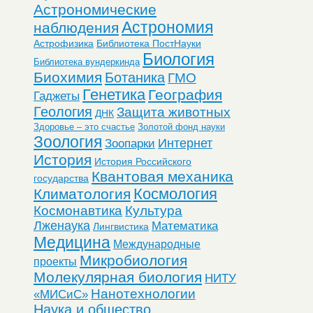
Астрономические
Астрономия
наблюдения
Астрофизика
Библиотека ПостНауки
Биология
Библиотека вундеркинда
Биохимия
Ботаника
ГМО
Генетика
География
Гаджеты
Геология
Защита животных
ДНК
Здоровье – это счастье
Золотой фонд науки
Зоология
Интернет
Зоопарки
История
История Российского
Квантовая механика
государства
Космология
Климатология
Космонавтика
Культура
Лженаука
Математика
Лингвистика
Медицина
Международные
Микробиология
проекты
Молекулярная биология
НИТУ
Нанотехнологии
«МИСиС»
Наука и общество