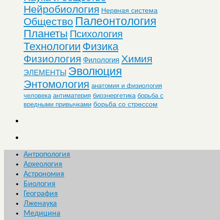
Нейробиология
Нервная система
Палеонтология
Общество
Планеты
Психология
Технологии
Физика
Физиология
Химия
Филология
Эволюция
ЭЛЕМЕНТЫ
Энтомология
анатомия и физиология
человека
антиматерия
биоэнергетика
борьба с
борьба со стрессом
вредными привычками
Антропология
Археология
Астрономия
Биология
География
Лженаука
Медицина