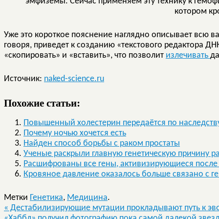
эмфиземы. Сейчас применяем эту технику к гемо
котором кр
Уже это короткое пояснение наглядно описывает всю ва
говоря, приведет к созданию «текстового редактора ДН
«скопировать» и «вставить», что позволит
излечивать
да
Источник:
naked-science.ru
Похожие статьи:
Повышенный холестерин передаётся по наследств
Почему ночью хочется есть
Найден способ борьбы с раком простаты
Ученые раскрыли главную генетическую причину 
Расшифрованы все гены, активизирующиеся после
Кровяное давление оказалось больше связано с 
Метки
Генетика
,
Медицина
.
«
Дестабилизирующие мутации прокладывают путь к э
«Хаббл» получил фотографию пока самой далекой зве