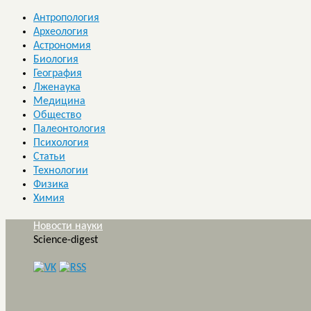
Антропология
Археология
Астрономия
Биология
География
Лженаука
Медицина
Общество
Палеонтология
Психология
Статьи
Технологии
Физика
Химия
Новости науки
Science-digest