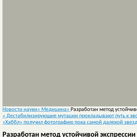
Новости науки»
Медицина»
Разработан метод устойчив
«
Дестабилизирующие мутации прокладывают путь к э
«Хаббл» получил фотографию пока самой далекой зве
Разработан метод устойчивой экспрессии