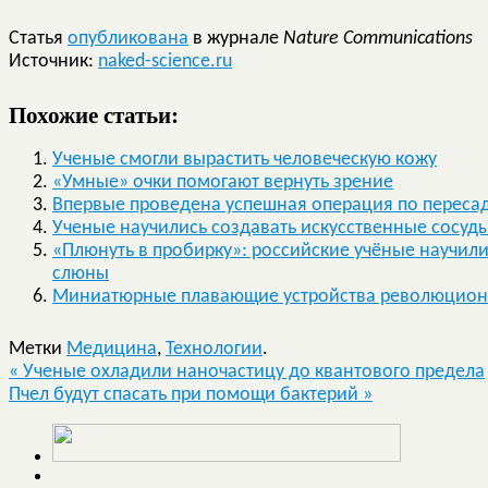
Статья
опубликована
в журнале
Nature Communications
Источник:
naked-science.ru
Похожие статьи:
Ученые смогли вырастить человеческую кожу
«Умные» очки помогают вернуть зрение
Впервые проведена успешная операция по переса
Ученые научились создавать искусственные сосуд
«Плюнуть в пробирку»: российские учёные научил
слюны
Миниатюрные плавающие устройства революцион
Метки
Медицина
,
Технологии
.
«
Ученые охладили наночастицу до квантового предела
Пчел будут спасать при помощи бактерий
»