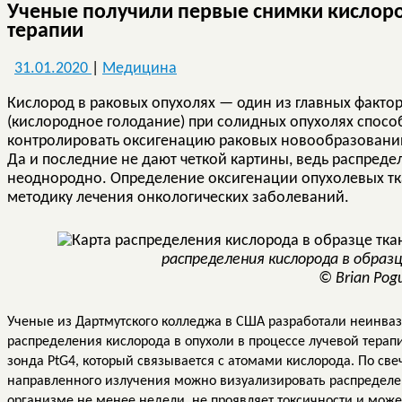
Ученые получили первые снимки кислоро
терапии
31.01.2020
|
Медицина
Кислород в раковых опухолях — один из главных факторо
(кислородное голодание) при солидных опухолях спосо
контролировать оксигенацию раковых новообразовани
Да и последние не дают четкой картины, ведь распреде
неоднородно. Определение оксигенации опухолевых т
методику лечения онкологических заболеваний.
распределения кислорода в образ
© Brian Pog
Ученые из Дартмутского колледжа в США разработали неинва
распределения кислорода в опухоли в процессе лучевой тера
зонда PtG4, который связывается с атомами кислорода. По св
направленного излучения можно визуализировать распределени
организме не менее недели, не проявляет токсичности и може