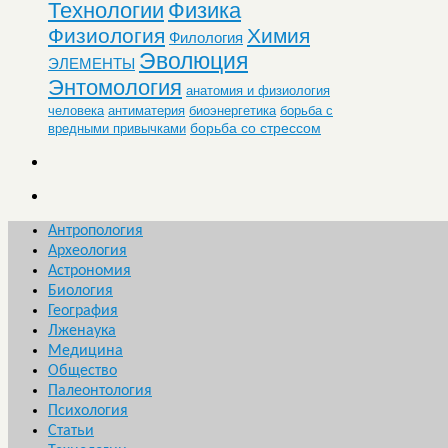
Технологии
Физика
Физиология
Химия
Филология
Эволюция
ЭЛЕМЕНТЫ
Энтомология
анатомия и физиология
человека
антиматерия
биоэнергетика
борьба с
борьба со стрессом
вредными привычками
Антропология
Археология
Астрономия
Биология
География
Лженаука
Медицина
Общество
Палеонтология
Психология
Статьи