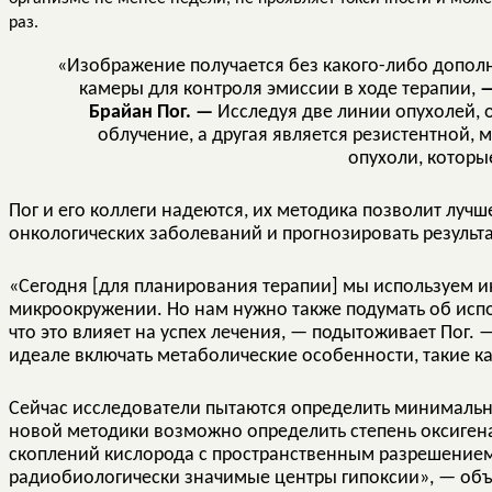
раз.
«Изображение получается без какого-либо допол
камеры для контроля эмиссии в ходе терапии,
—
Брайан Пог. —
Исследуя две линии опухолей, о
облучение, а другая является резистентной, 
опухоли, которы
Пог и его коллеги надеются, их методика позволит луч
онкологических заболеваний и прогнозировать результа
«Сегодня [для планирования терапии] мы используем 
микроокружении. Но нам нужно также подумать об исп
что это влияет на успех лечения, — подытоживает Пог.
идеале включать метаболические особенности, такие ка
Сейчас исследователи пытаются определить минимальн
новой методики возможно определить степень оксиген
скоплений кислорода с пространственным разрешением
радиобиологически значимые центры гипоксии», — объ