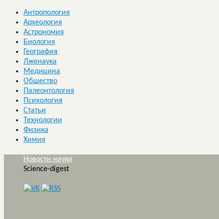
Антропология
Археология
Астрономия
Биология
География
Лженаука
Медицина
Общество
Палеонтология
Психология
Статьи
Технологии
Физика
Химия
Новости науки
Science-digest