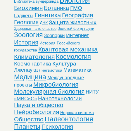
Биология
Библиотека вундеркинда
Биохимия
Ботаника
ГМО
Генетика
География
Гаджеты
Геология
Защита животных
ДНК
Здоровье – это счастье
Золотой фонд науки
Зоология
Интернет
Зоопарки
История
История Российского
Квантовая механика
государства
Космология
Климатология
Космонавтика
Культура
Лженаука
Математика
Лингвистика
Медицина
Международные
Микробиология
проекты
Молекулярная биология
НИТУ
Нанотехнологии
«МИСиС»
Наука и общество
Нейробиология
Нервная система
Палеонтология
Общество
Планеты
Психология