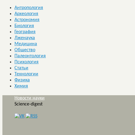
Антропология
Археология
Астрономия
Биология
География
Лженаука
Медицина
Общество
Палеонтология
Психология
Статьи
Технологии
Физика
Химия
Новости науки
Science-digest