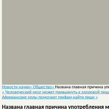
Новости науки»
Общество»
Названа главная причина у
«
Человеческий мозг может привыкнуть к здоровой пищ
Африканские орлы помогают грифам найти пищу
»
Названа главная причина употребления