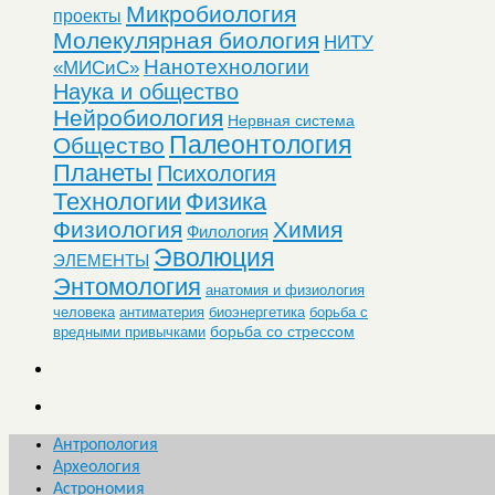
Микробиология
проекты
Молекулярная биология
НИТУ
Нанотехнологии
«МИСиС»
Наука и общество
Нейробиология
Нервная система
Палеонтология
Общество
Планеты
Психология
Технологии
Физика
Физиология
Химия
Филология
Эволюция
ЭЛЕМЕНТЫ
Энтомология
анатомия и физиология
человека
антиматерия
биоэнергетика
борьба с
борьба со стрессом
вредными привычками
Антропология
Археология
Астрономия