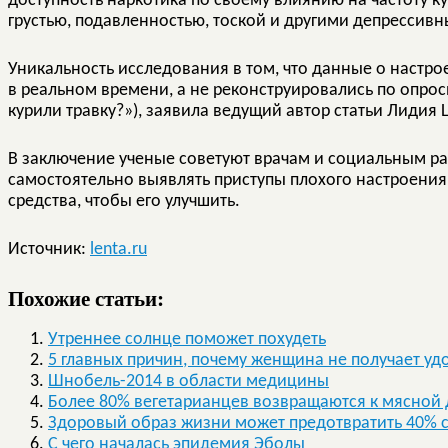
доступность наркотика по своему влиянию на частоту к
грустью, подавленностью, тоской и другими депрессив
Уникальность исследования в том, что данные о настр
в реальном времени, а не реконструировались по опрос
курили травку?»), заявила ведущий автор статьи Лидия Шр
В заключение ученые советуют врачам и социальным ра
самостоятельно выявлять приступы плохого настроения
средства, чтобы его улучшить.
Источник:
lenta.ru
Похожие статьи:
Утреннее солнце поможет похудеть
5 главных причин, почему женщина не получает удо
Шнобель-2014 в области медицины
Более 80% вегетарианцев возвращаются к мясной 
Здоровый образ жизни может предотвратить 40% с
С чего началась эпидемия Эболы