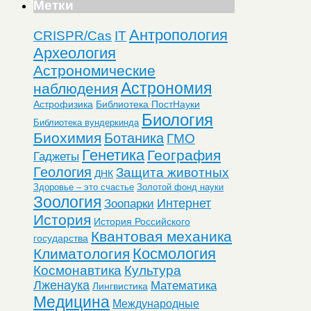
Метки
Антропология
CRISPR/Cas
IT
Археология
Астрономические
Астрономия
наблюдения
Астрофизика
Библиотека ПостНауки
Биология
Библиотека вундеркинда
Биохимия
Ботаника
ГМО
Генетика
География
Гаджеты
Геология
Защита животных
ДНК
Здоровье – это счастье
Золотой фонд науки
Зоология
Интернет
Зоопарки
История
История Российского
Квантовая механика
государства
Космология
Климатология
Космонавтика
Культура
Лженаука
Математика
Лингвистика
Медицина
Международные