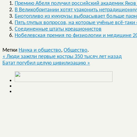
Премию Абеля получил российский академик Яков
В Великобритании хотят узаконить нетрадиционн
Биотопливо из кукурузы выбрасывает больше парн
Пять глупых вопросов, на которые учёные всё-таки
Соединенные штаты креационистов
Нобелевская премия по физиологии и медицине 2
Метки
Наука и общество
,
Общество
.
«
Люди зажгли первые костры 350 тысяч лет назад
Батат погубил целую цивилизацию
»