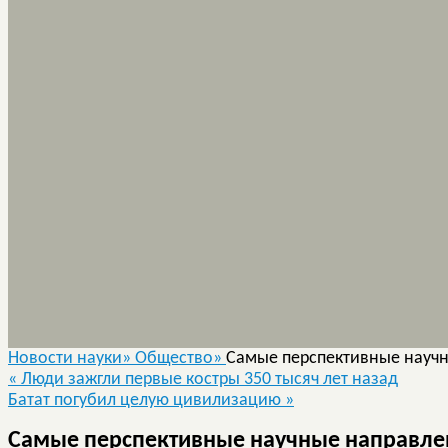
Новости науки»
Общество»
Самые перспективные научн
«
Люди зажгли первые костры 350 тысяч лет назад
Батат погубил целую цивилизацию
»
Самые перспективные научные направлен