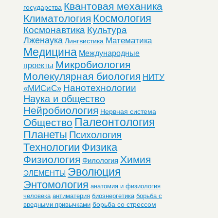
Квантовая механика
государства
Космология
Климатология
Космонавтика
Культура
Лженаука
Математика
Лингвистика
Медицина
Международные
Микробиология
проекты
Молекулярная биология
НИТУ
Нанотехнологии
«МИСиС»
Наука и общество
Нейробиология
Нервная система
Палеонтология
Общество
Планеты
Психология
Технологии
Физика
Физиология
Химия
Филология
Эволюция
ЭЛЕМЕНТЫ
Энтомология
анатомия и физиология
человека
антиматерия
биоэнергетика
борьба с
борьба со стрессом
вредными привычками