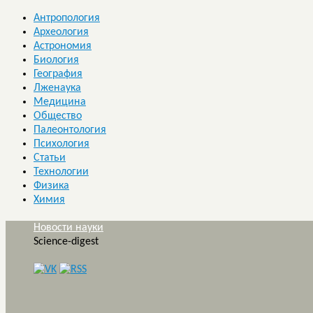
Антропология
Археология
Астрономия
Биология
География
Лженаука
Медицина
Общество
Палеонтология
Психология
Статьи
Технологии
Физика
Химия
Новости науки
Science-digest