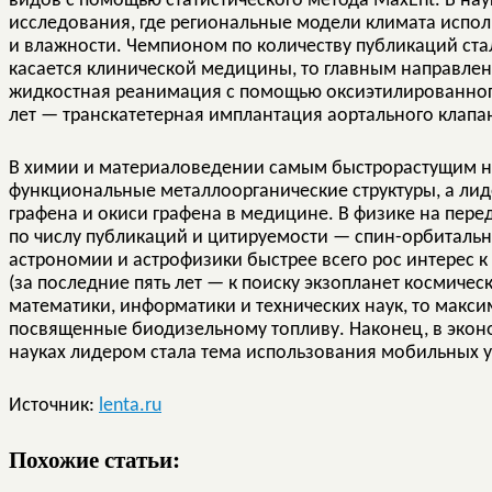
видов с помощью статистического метода MaxEnt. В нау
исследования, где региональные модели климата испо
и влажности. Чемпионом по количеству публикаций ста
касается клинической медицины, то главным направлен
жидкостная реанимация с помощью оксиэтилированного 
лет — транскатетерная имплантация аортального клапа
В химии и материаловедении самым быстрорастущим н
функциональные металлоорганические структуры, а ли
графена и окиси графена в медицине. В физике на пере
по числу публикаций и цитируемости — спин-орбитальн
астрономии и астрофизики быстрее всего рос интерес 
(за последние пять лет — к поиску экзопланет космичес
математики, информатики и технических наук, то макс
посвященные биодизельному топливу. Наконец, в эконо
науках лидером стала тема использования мобильных у
Источник:
lenta.ru
Похожие статьи: