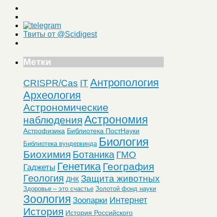
Твиты от @Scidigest
Метки
Антропология
CRISPR/Cas
IT
Археология
Астрономические
Астрономия
наблюдения
Астрофизика
Библиотека ПостНауки
Биология
Библиотека вундеркинда
Биохимия
Ботаника
ГМО
Генетика
География
Гаджеты
Геология
Защита животных
ДНК
Здоровье – это счастье
Золотой фонд науки
Зоология
Интернет
Зоопарки
История
История Российского