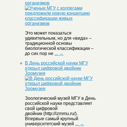
организмов
Это может показаться
удивительным, но для «вида» –
традиционной основы
биологической классификации –
до сих пор не
... →
В День российской науки МГУ
открыл цифровой двойник
Зоомузея
Зоологический музей МГУ в День
российской науки представляет
свой цифровой
двойник (http://izmmu.ru/).
Впервые самый крупный
университетский музей
... →