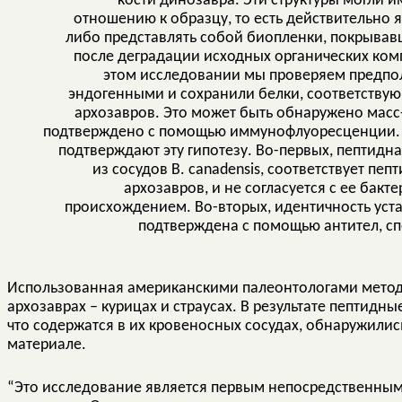
кости динозавра. Эти структуры могли 
отношению к образцу, то есть действительно 
либо представлять собой биопленки, покрывавш
после деградации исходных органических ком
этом исследовании мы проверяем предпол
эндогенными и сохранили белки, соответств
архозавров. Это может быть обнаружено масс
подтверждено с помощью иммунофлуоресценции. Д
подтверждают эту гипотезу. Во-первых, пептидн
из сосудов В. canadensis, соответствует п
архозавров, и не согласуется с ее ба
происхождением. Во-вторых, идентичность уст
подтверждена с помощью антител, сп
Использованная американскими палеонтологами метод
архозаврах – курицах и страусах. В результате пептидн
что содержатся в их кровеносных сосудах, обнаружилис
материале.
“Это исследование является первым непосредственны