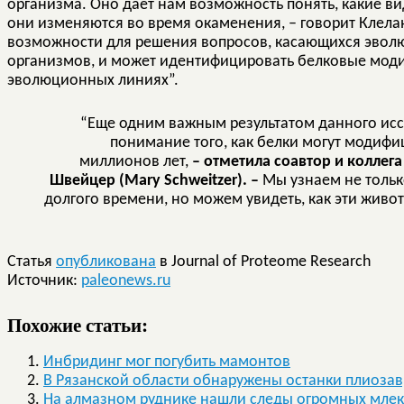
организма. Оно дает нам возможность понять, какие вид
они изменяются во время окаменения, – говорит Клела
возможности для решения вопросов, касающихся эв
организмов, и может идентифицировать белковые моди
эволюционных линиях”.
“Еще одним важным результатом данного иссл
понимание того, как белки могут модифи
миллионов лет,
– отметила соавтор и коллег
Швейцер (Mary Schweitzer). –
Мы узнаем не только
долгого времени, но можем увидеть, как эти жив
Статья
опубликована
в Journal of Proteome Research
Источник:
paleonews.ru
Похожие статьи:
Инбридинг мог погубить мамонтов
В Рязанской области обнаружены останки плиозав
На алмазном руднике нашли следы огромных мле