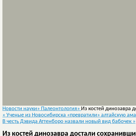
Новости науки»
Палеонтология»
Из костей динозавра 
«
Ученые из Новосибирска «превратили» алтайскую ам
В честь Дэвида Аттенборо назвали новый вид бабочек
»
Из костей динозавра достали сохранивш