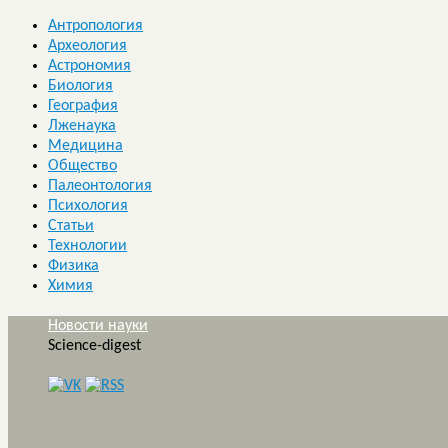
Антропология
Археология
Астрономия
Биология
География
Лженаука
Медицина
Общество
Палеонтология
Психология
Статьи
Технологии
Физика
Химия
Новости науки
Science-digest