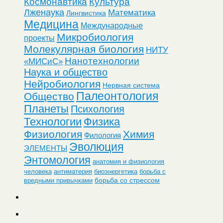
Космонавтика
Культура
Лженаука
Математика
Лингвистика
Медицина
Международные
Микробиология
проекты
Молекулярная биология
НИТУ
Нанотехнологии
«МИСиС»
Наука и общество
Нейробиология
Нервная система
Палеонтология
Общество
Планеты
Психология
Технологии
Физика
Физиология
Химия
Филология
Эволюция
ЭЛЕМЕНТЫ
Энтомология
анатомия и физиология
человека
антиматерия
биоэнергетика
борьба с
борьба со стрессом
вредными привычками