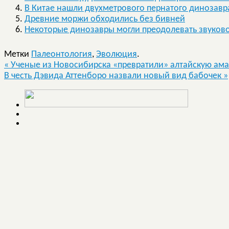
В Китае нашли двухметрового пернатого динозавр
Древние моржи обходились без бивней
Некоторые динозавры могли преодолевать звуков
Метки
Палеонтология
,
Эволюция
.
«
Ученые из Новосибирска «превратили» алтайскую ам
В честь Дэвида Аттенборо назвали новый вид бабочек
»