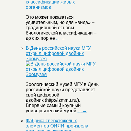
Это может показаться
удивительным, но для «вида» –
традиционной основы
биологической классификации –
до сих пор не
... →
В День российской науки МГУ
открыл цифровой двойник
Зоомузея
Зоологический музей МГУ в День
российской науки представляет
свой цифровой
двойник (http://izmmu.ru/).
Впервые самый крупный
университетский музей
... →
Фабрика сверхтяжелых
элементов ОИЯИ произвела