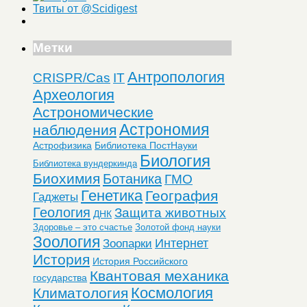
Твиты от @Scidigest
Метки
Антропология
CRISPR/Cas
IT
Археология
Астрономические
Астрономия
наблюдения
Астрофизика
Библиотека ПостНауки
Биология
Библиотека вундеркинда
Биохимия
Ботаника
ГМО
Генетика
География
Гаджеты
Геология
Защита животных
ДНК
Здоровье – это счастье
Золотой фонд науки
Зоология
Интернет
Зоопарки
История
История Российского
Квантовая механика
государства
Космология
Климатология