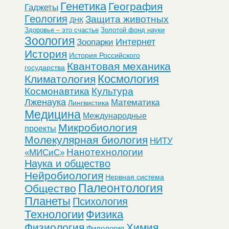
Генетика
География
Гаджеты
Геология
Защита животных
ДНК
Здоровье – это счастье
Золотой фонд науки
Зоология
Интернет
Зоопарки
История
История Российского
Квантовая механика
государства
Космология
Климатология
Космонавтика
Культура
Лженаука
Математика
Лингвистика
Медицина
Международные
Микробиология
проекты
Молекулярная биология
НИТУ
Нанотехнологии
«МИСиС»
Наука и общество
Нейробиология
Нервная система
Палеонтология
Общество
Планеты
Психология
Технологии
Физика
Физиология
Химия
Филология