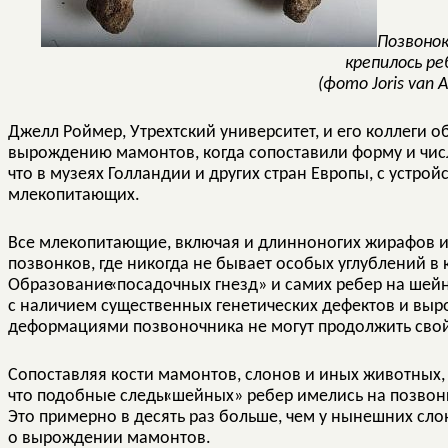
Позвонок
крепилось ре
(фото Joris van A
Джелл Роймер, Утрехтский университет, и его коллеги
вырождению мамонтов, когда сопоставили форму и числ
что в музеях Голландии и других стран Европы, с устро
млекопитающих.
Все млекопитающие, включая и длинноногих жирафов 
позвонков, где никогда не бывает особых углублений в 
Образование
«
посадочных гнезд» и самих ребер на шейн
с наличием существенных генетических дефектов и вы
деформациями позвоночника не могут продолжить свой 
Сопоставляя кости мамонтов, слонов и иных животных,
что подобные следы
«
шейных» ребер имелись на позвонк
Это примерно в десять раз больше, чем у нынешних слон
о вырождении мамонтов.