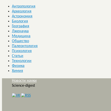
Антропология
Археология
Астрономия
Биология
География
Лженаука
Медицина
Общество
Палеонтология
Психология
Статьи
Технологии
Физика
Химия
Новости науки
Science-digest