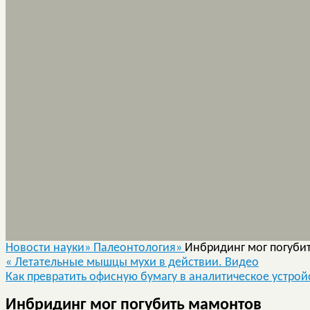
Новости науки»
Палеонтология»
Инбридинг мог погуби
«
Летательные мышцы мухи в действии. Видео
Как превратить офисную бумагу в аналитическое устро
Инбридинг мог погубить мамонтов