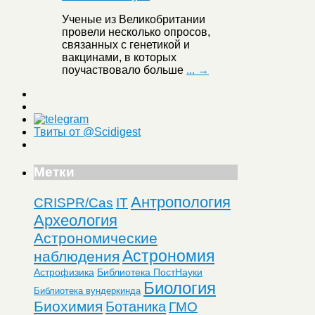
Ученые из Великобритании
провели несколько опросов,
связанных с генетикой и
вакцинами, в которых
поучаствовало больше
... →
Твиты от @Scidigest
Метки
Антропология
CRISPR/Cas
IT
Археология
Астрономические
Астрономия
наблюдения
Астрофизика
Библиотека ПостНауки
Биология
Библиотека вундеркинда
Биохимия
Ботаника
ГМО