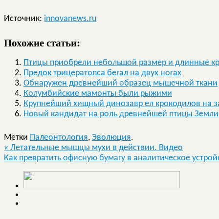
Источник:
innovanews.ru
Похожие статьи:
Птицы приобрели небольшой размер и длинные крыл
Предок трицератопса бегал на двух ногах
Обнаружен древнейший образец мышечной ткани
Колумбийские мамонты были рыжими
Крупнейший хищный динозавр ел крокодилов на з
Новый кандидат на роль древнейшей птицы Земли
Метки
Палеонтология
,
Эволюция
.
«
Летательные мышцы мухи в действии. Видео
Как превратить офисную бумагу в аналитическое устро