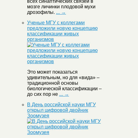
всех синаптических связей в
мозге личинки плодовой мухи
дрозофилы.
... →
Ученые МГУ с коллегами
предложили новую концепцию
классификации живых
организмов
Это может показаться
удивительным, но для «вида» –
традиционной основы
биологической классификации –
до сих пор не
... →
В День российской науки МГУ
открыл цифровой двойник
Зоомузея