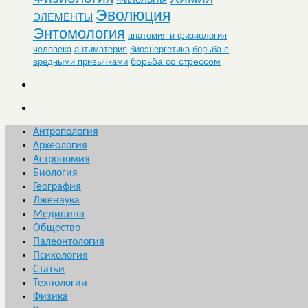
Эволюция
ЭЛЕМЕНТЫ
Энтомология
анатомия и физиология
человека
антиматерия
биоэнергетика
борьба с
борьба со стрессом
вредными привычками
Антропология
Археология
Астрономия
Биология
География
Лженаука
Медицина
Общество
Палеонтология
Психология
Статьи
Технологии
Физика