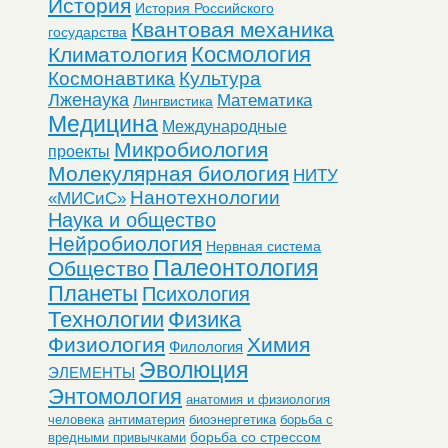
История
История Российского
Квантовая механика
государства
Космология
Климатология
Космонавтика
Культура
Лженаука
Математика
Лингвистика
Медицина
Международные
Микробиология
проекты
Молекулярная биология
НИТУ
Нанотехнологии
«МИСиС»
Наука и общество
Нейробиология
Нервная система
Палеонтология
Общество
Планеты
Психология
Технологии
Физика
Физиология
Химия
Филология
Эволюция
ЭЛЕМЕНТЫ
Энтомология
анатомия и физиология
человека
антиматерия
биоэнергетика
борьба с
борьба со стрессом
вредными привычками