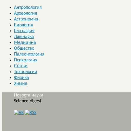
Антропология
Археология
Астрономия
Биология
География
Лженаука
Медицина
Общество
Палеонтология
Психология
Статьи
Технологии
Физика
Химия
Новости науки
Science-digest