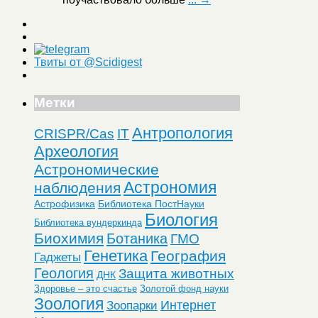
Твиты от @Scidigest
Метки
Антропология
CRISPR/Cas
IT
Археология
Астрономические
Астрономия
наблюдения
Астрофизика
Библиотека ПостНауки
Биология
Библиотека вундеркинда
Биохимия
Ботаника
ГМО
Генетика
География
Гаджеты
Геология
Защита животных
ДНК
Здоровье – это счастье
Золотой фонд науки
Зоология
Интернет
Зоопарки