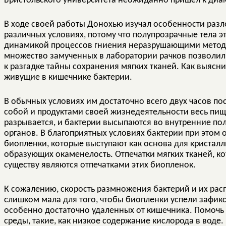
Бристольского университета неожиданно пришел к ди
В ходе своей работы Донохью изучал особенности разл
различных условиях, потому что полупрозрачные тела э
динамикой процессов гниения неразрушающими методам
множество замученных в лаборатории рачков позволил
к разгадке тайны сохранения мягких тканей. Как выясни
живущие в кишечнике бактерии.
В обычных условиях им достаточно всего двух часов по
собой и продуктами своей жизнедеятельности весь пищ
разрывается, и бактерии высыпаются во внутренние пол
органов. В благоприятных условиях бактерии при этом 
биопленки, которые выступают как основа для кристал
образующих окаменелость. Отпечатки мягких тканей, к
существу являются отпечатками этих биопленок.
К сожалению, скорость размножения бактерий и их рас
слишком мала для того, чтобы биопленки успели зафик
особенно достаточно удаленных от кишечника. Помочь 
среды, такие, как низкое содержание кислорода в вод