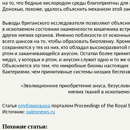
на то, что бедные кислородом среды благоприятны для 
Донохью, похоже, удалось объяснить механизм этой за
Выводы британского исследователя позволяют объяснит
в ископаемом состоянии окаменелости кишечника встр
других мягких органов. Именно поблизости от исконны
всего шансов на то, чтобы образовать биопленку. Кроме
сохраняются у тех из них, кто обладал высокоразвито
ртом и заканчивающейся анусом. Остатки более примит
медуз, у которых и ртом, и анусом служит одно и то же 
Объясняется это тем, что микробные биомы настоящих
бактериями, чем примитивные системы низших беспоз
«Эволюционное приобретение ануса, безуслов
мягких тканей в ископаем
Статья
опубликована
порталом Proceedings of the Royal S
Источник:
paleonews.ru
Похожие статьи: