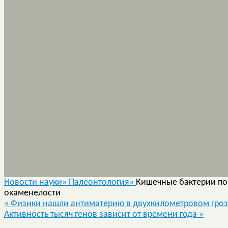
Новости науки»
Палеонтология»
Кишечные бактерии по
окаменелости
«
Физики нашли антиматерию в двухкилометровом гро
Активность тысяч генов зависит от времени года
»